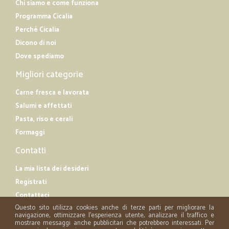
Chi siamo e come funziona
Programma Cicalia
Perché Cicalia
Dicono di noi
Dove spediamo
Migliori categorie
Carne fresca e lavorata
Salumi e affettati
Pasta, riso e cerali
Formaggi
Contatti
La mia lista dei desideri
Registrati
Contattaci
Questo sito utilizza cookies anche di terze parti per migliorare la
navigazione, ottimizzare l'esperienza utente, analizzare il traffico e
mostrare messaggi anche pubblicitari che potrebbero interessati. Per