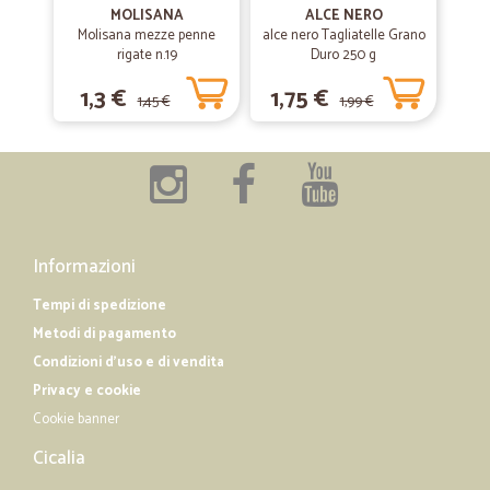
MOLISANA
ALCE NERO
Molisana mezze penne
alce nero Tagliatelle Grano
rigate n.19
Duro 250 g
—
Izabela S.
08/08/2019
Consegna veloce e chiusa molto bene…
1,3 €
1,75 €
1,45 €
1,99 €
Consegna veloce e chiusa molto bene (c'era parecchio vetro)
—
Gesuino A.
06/04/2019
Ottimo venditore
Ottimo venditore, ottima scelta di prodotti, prezzi concorrenziali e
Informazioni
spedizione velocissima.
Tempi di spedizione
Metodi di pagamento
Condizioni d'uso e di vendita
Privacy e cookie
Cookie banner
Cicalia