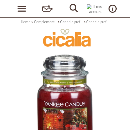
Home
Complementi arredo
Candele profumate
Candela profumata large in vetro con tappo - frag. holiday heart