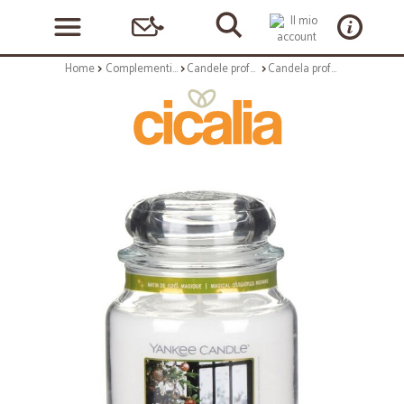
Home
Complementi arredo
Candele profumate
Candela profumata medium in vetro con tappo - frag. snowfall