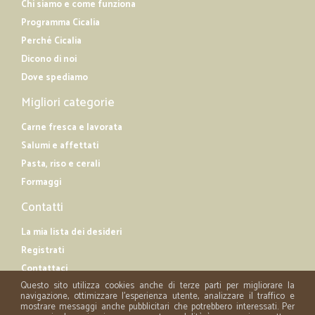
Chi siamo e come funziona
Programma Cicalia
Perché Cicalia
Dicono di noi
Dove spediamo
Migliori categorie
Carne fresca e lavorata
Salumi e affettati
Pasta, riso e cerali
Formaggi
Contatti
La mia lista dei desideri
Registrati
Contattaci
Questo sito utilizza cookies anche di terze parti per migliorare la
navigazione, ottimizzare l'esperienza utente, analizzare il traffico e
mostrare messaggi anche pubblicitari che potrebbero interessati. Per