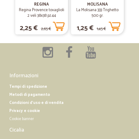
servizio preciso.
REGINA
MOLISANA
Regina Provence tovaglioli
La Molisana 333 Trighetto
servizio preciso.
2 veli 38x38 pz.44
500 gr.
2,25 €
1,25 €
2,65 €
1,45 €
—
Serena B.
08/06/2020
Ottimo servizio
Ottimo servizio
—
Mario C.
24/12/2019
Informazioni
Oltre al prezzo molto concorrenziale…
Tempi di spedizione
Oltre al prezzo molto concorrenziale offrite un servizio eccellente.
Metodi di pagamento
Continuero’ ad essere un vostro cliente.
Condizioni d'uso e di vendita
Privacy e cookie
Cookie banner
Cicalia