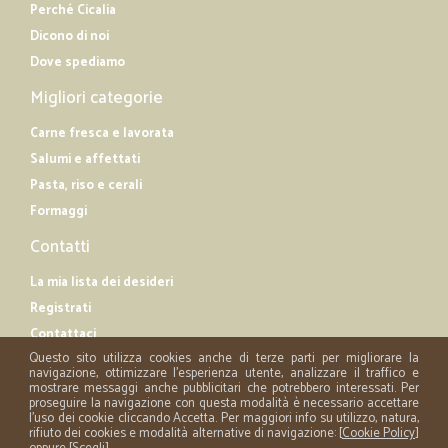
Perché Cicalia
Dicono di noi
Dove spediamo
Migliori categorie
Carne fresca e lavorata
Salumi e affettati
Pasta, riso e cerali
Formaggi
Contatti
La mia lista dei desideri
Registrati
Contattaci
Questo sito utilizza cookies anche di terze parti per migliorare la
navigazione, ottimizzare l'esperienza utente, analizzare il traffico e
mostrare messaggi anche pubblicitari che potrebbero interessati. Per
proseguire la navigazione con questa modalità è necessario accettare
l'uso dei cookie cliccando Accetta. Per maggiori info su utilizzo, natura,
rifiuto dei cookies e modalità alternative di navigazione: [
Cookie Policy
]