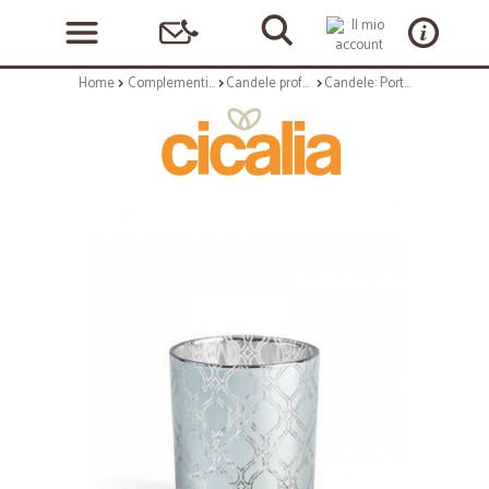
Home
Complementi arredo
Candele profumate
Candele: Porta votivo savoy celeste