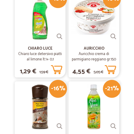
usarla in futuro.
—
Franco N.
21/06/2020
Servizio impeccabile
Servizio impeccabile
CHIARO LUCE
AURICCHIO
Chiaro luce detersivo piatti
Auricchio crema di
al limone lt.1+ 0,1
—
Daniela B.
parmigiano reggiano gr.150
05/06/2020
I prodotti sono buoni
1,29 €
4,55 €
1,59 €
5,05 €
I prodotti sono buoni, spediti velocemente,peccato per il corriere!
-16%
-21%
—
Dieter P.
14/08/2019
Buon prodotto per un prezzo speciale
Buon prodotto per un prezzo speciale ! !
—
Giuseppe C.