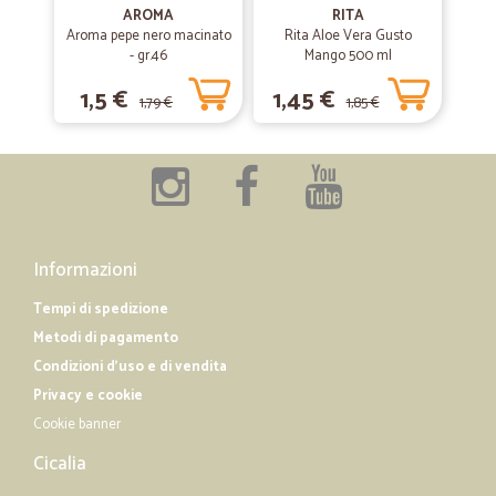
08/08/2019
AROMA
RITA
Eccezionale
Aroma pepe nero macinato
Rita Aloe Vera Gusto
- gr.46
Mango 500 ml
Eccezionale. Un vero supermercato.
1,5 €
1,45 €
1,79 €
1,85 €
—
Trustpilot
22/03/2019
Siete una zienda straordinaria
Siete una zienda straordinaria. Vi seguo da quando facevate
formaggi. Mi piacete ....molto . Continuate così ragazzi
Informazioni
Tempi di spedizione
Metodi di pagamento
Condizioni d'uso e di vendita
Privacy e cookie
Cookie banner
Cicalia