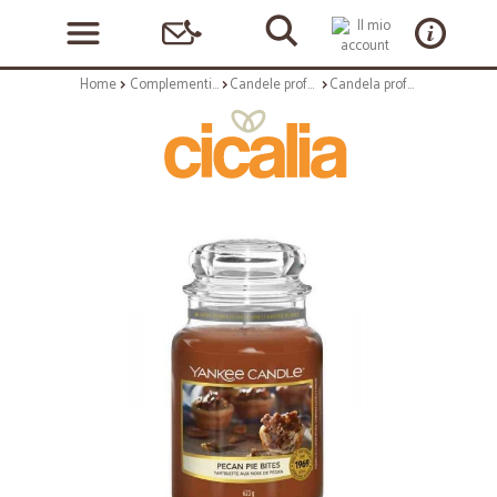
Home
Complementi arredo
Candele profumate
Candela profumata large in vetro con tappo - frag. pecan pie bites