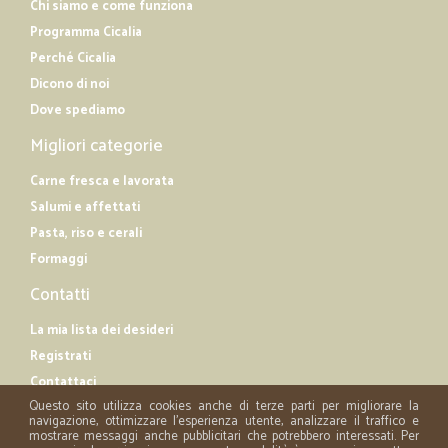
Chi siamo e come funziona
Programma Cicalia
Perché Cicalia
Dicono di noi
Dove spediamo
Migliori categorie
Carne fresca e lavorata
Salumi e affettati
Pasta, riso e cerali
Formaggi
Contatti
La mia lista dei desideri
Registrati
Contattaci
Questo sito utilizza cookies anche di terze parti per migliorare la
navigazione, ottimizzare l'esperienza utente, analizzare il traffico e
mostrare messaggi anche pubblicitari che potrebbero interessati. Per