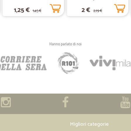
—
Roberto B.
1,25 €
2 €
1,45 €
2,19 €
Professionalita e velocità n
Professionalita e velocità nella s
—
Giulio S.
Hanno parlato di noi
Rapidi e professionali .
Rapidi e professionali . Ottimi prodo
e nei tempi previsti.
—
Clara V.
Consegna veloce
Consegna veloce
—
Marco F.
Migliori categorie
Spedizione rapida e precisa!