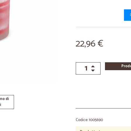
22,96 €
Prod
no di
i
Codice: 1005690