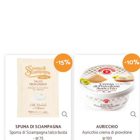
-15%
-10%
SPUMA DI SCIAMPAGNA
AURICCHIO
Spuma di Sciampagna talco busta
Auricchio crema di provolone
- gr.75
gr.150