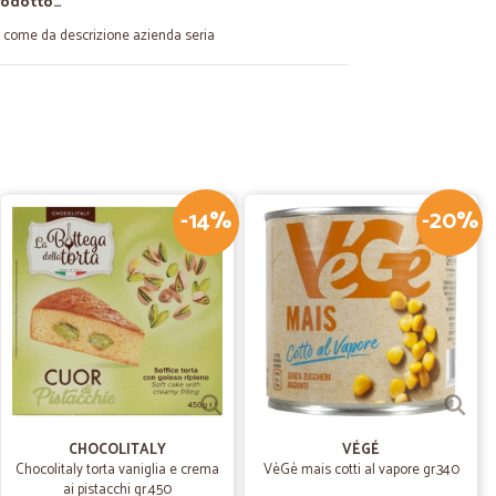
rodotto…
o come da descrizione azienda seria
18/10/2023
d altri fornitori, consegna tempestiva e nei tempi indicati.
-14%
-20%
27/01/2021
 , consegna veloce , lo consiglio
04/08/2020
a consegna....ottimo sito
CHOCOLITALY
VÉGÉ
Chocolitaly torta vaniglia e crema
VèGè mais cotti al vapore gr.340
ai pistacchi gr.450