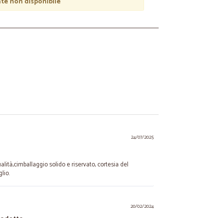
e non disponibile
24/07/2025
alità,cimballaggio solido e riservato, cortesia del
lio.
.
20/02/2024