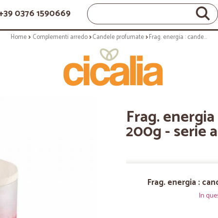
+39 0376 1590669
Home
Complementi arredo
Candele profumate
Frag. energia : candela profumata da 200g - serie amati
Frag. energia
200g - serie 
Frag. energia : ca
In que