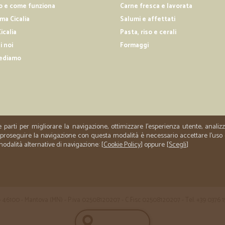
o e come funziona
Carne fresca e lavorata
Spedizione rapida e precisa!
a Cicalia
Salumi e affettati
icalia
Pasta, riso e cerali
—
Elisabetta A
i noi
Formaggi
Soddisfatta del primo acqui
ediamo
Soddisfatta del primo acquisto ric
e parti per migliorare la navigazione, ottimizzare l'esperienza utente, anali
er proseguire la navigazione con questa modalità è necessario accettare l'uso
 modalità alternative di navigazione: [
Cookie Policy
] oppure [
Scegli
]
 35 - 46100 - Mantova (MN) - P.iva 02508120207 - C.Fisc 02508120207 - Tel. +39 0376