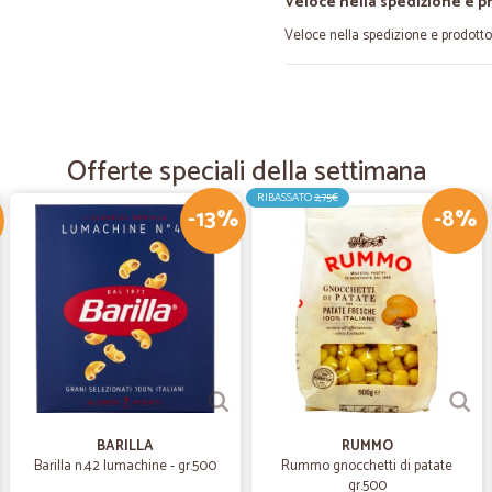
Veloce nella spedizione e p
Veloce nella spedizione e prodott
—
Gianluigi C.
Prezzo è tempestività
Offerte speciali della settimana
Prezzo molto competitivo rispetto a
RIBASSATO
2,75€
-13%
-8%
—
Angela F.
Prodotti di qualità
Prodotti di qualità , ottimo servizio
—
Lory G.
Ottimo
Tutto come foto e tempi previ per l
BARILLA
RUMMO
Barilla n.42 lumachine - gr.500
Rummo gnocchetti di patate
gr.500