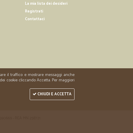
La mia lista dei desideri
Registrati
Contattaci
.
15/04/2019
sto ricevuto…
evuto ne ho già fatto un altro.Veloce la consegna.
zzare il traffico e mostrare messaggi anche
 dei cookie cliccando Accetta. Per maggiori
CHIUDI E ACCETTA
 1590669 - REA: MN 258721