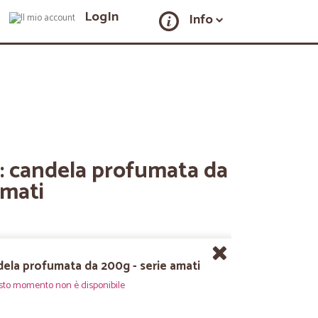
LogIn
Info
 : candela profumata da
amati
ndela profumata da 200g - serie amati
sto momento non è disponibile