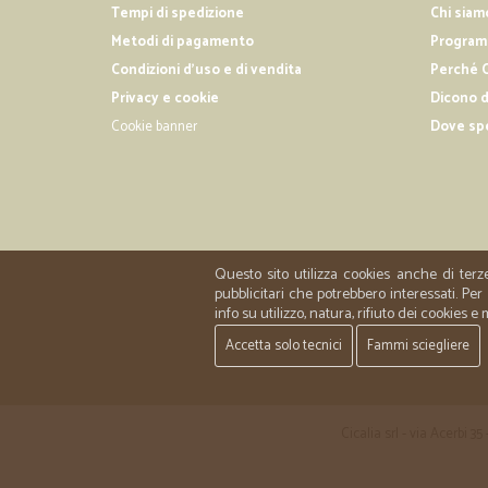
Tempi di spedizione
Chi siam
Metodi di pagamento
Programm
Condizioni d'uso e di vendita
Perché C
Privacy e cookie
Dicono d
Cookie banner
Dove sp
Questo sito utilizza cookies anche di terz
pubblicitari che potrebbero interessati. P
info su utilizzo, natura, rifiuto dei cookies e
Accetta solo tecnici
Fammi sciegliere
Cicalia srl - via Acerbi