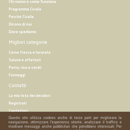
Chi siamo e come funziona
Programma Cicalia
Perché Cicalia
Dicono di noi
Dove spediamo
Migliori categorie
Carne fresca e lavorata
Salumi e affettati
Pasta, riso e cerali
Formaggi
Contatti
La mia lista dei desideri
Registrati
Contattaci
Questo sito utilizza cookies anche di terze parti per migliorare la
navigazione, ottimizzare l'esperienza utente, analizzare il traffico e
mostrare messaggi anche pubblicitari che potrebbero interessati. Per