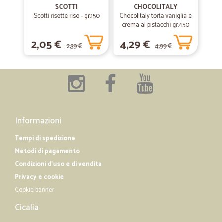
SCOTTI
CHOCOLITALY
Ottimo rapporto qualità-prezzo, spedizione della merce immediata.
Scotti risette riso - gr.150
Chocolitaly torta vaniglia e
Da consigliare assolutamente!!!
crema ai pistacchi gr.450
2,05 €
4,29 €
2,39 €
4,99 €
—
Ilaria G.
25/07/2019
Ottimi acquisti
Tutti i prodotti sono di ottima qualità. Solitamente acquisto detersivi
e prodotti per la casa che non trovo nel supermercato vicino a casa
mia. Consiglio gli acquisti su Cicalia.
Informazioni
Tempi di spedizione
Metodi di pagamento
Condizioni d'uso e di vendita
Privacy e cookie
Cookie banner
Cicalia