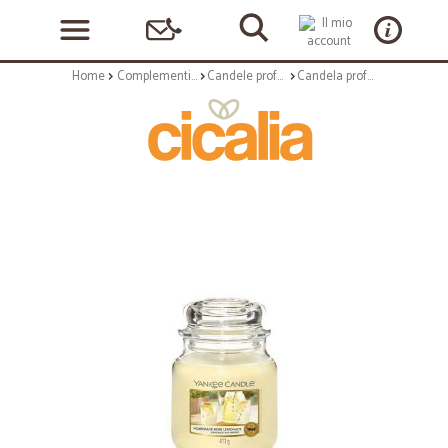
Home
Complementi arredo
Candele profumate
Candela profumata medium in vetro con tappo - frag. homemade herb lemonade