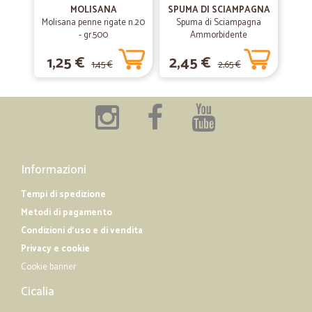
MOLISANA
SPUMA DI SCIAMPAGNA
Molisana penne rigate n.20
Spuma di Sciampagna
- gr.500
—
Mario V.
Ammorbidente
30/09/2019
Concentrato Carezza
Spedizione rapida
1,25 €
2,45 €
d'Argan 600 ml
1,45 €
2,65 €
Spedizione rapida, prodotti di buona qualità, prezzi buoni.
Informazioni
Tempi di spedizione
Metodi di pagamento
Condizioni d'uso e di vendita
Privacy e cookie
Cookie banner
Cicalia