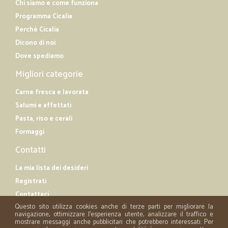
Chi siamo e come funziona
Programma Cicalia
Perché Cicalia
Dicono di noi
Dove spediamo
Migliori categorie
Carne fresca e lavorata
Salumi e affettati
Pasta, riso e cerali
Formaggi
Contatti
La mia lista dei desideri
Registrati
Contattaci
Questo sito utilizza cookies anche di terze parti per migliorare la
navigazione, ottimizzare l'esperienza utente, analizzare il traffico e
mostrare messaggi anche pubblicitari che potrebbero interessati. Per