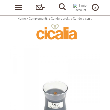
Home
Complementi arredo
Candele profumate
Candela con essenza profumata: evening onyx - serie jar - piccolo formato