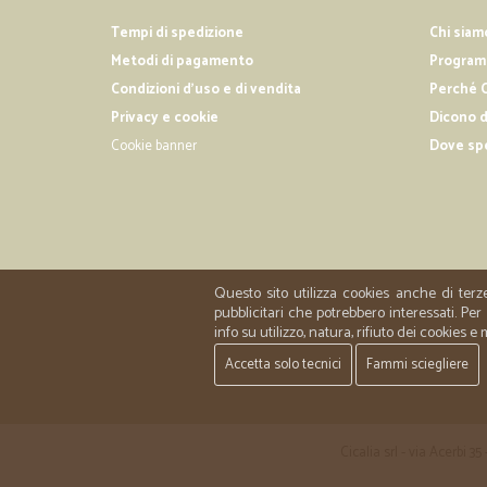
Tempi di spedizione
Chi siam
Metodi di pagamento
Programm
Condizioni d'uso e di vendita
Perché C
Privacy e cookie
Dicono d
Cookie banner
Dove sp
Questo sito utilizza cookies anche di terz
pubblicitari che potrebbero interessati. P
info su utilizzo, natura, rifiuto dei cookies e
Accetta solo tecnici
Fammi sciegliere
Cicalia srl - via Acerbi