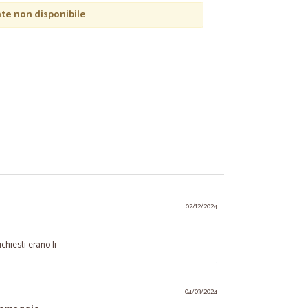
e non disponibile
02/12/2024
ichiesti erano li
04/03/2024