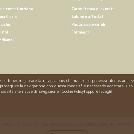
o e come funziona
Carne fresca e lavorata
—
Gerolamo F
a Cicalia
Salumi e affettati
Solleciti anche nella comun
icalia
Pasta, riso e cerali
i noi
Formaggi
Solleciti anche nella comunicazio
ediamo
—
Anna V.
La spesa dal divano di casa
Conoscevo già CICALIA vasta scelta 
riconfermata!
e parti per migliorare la navigazione, ottimizzare l'esperienza utente, anali
er proseguire la navigazione con questa modalità è necessario accettare l'uso
 modalità alternative di navigazione: [
Cookie Policy
] oppure [
Scegli
]
 35 - 46100 - Mantova (MN) - P.iva 02508120207 - C.Fisc 02508120207 - Tel. +39 0376