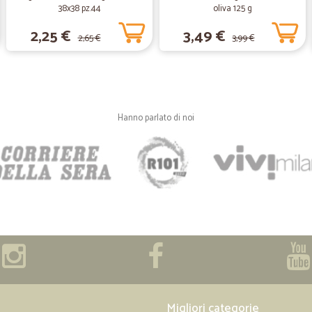
38x38 pz.44
oliva 125 g
Ho ordinato via internet su Cicalia
2,25 €
3,49 €
solo due giorni. Niente da dire: vel
2,65 €
3,99 €
—
Mara Z.
il mio ordine è stato conse
Hanno parlato di noi
il mio ordine è stato consegnato ne
soddisfatta....
—
Jacopo B.
Ottimo servizio
Qualità ottima, servizio rapido e pr
—
Mariano V.
Consegna velocissima e per
Consegna velocissima e perfetta
Migliori categorie