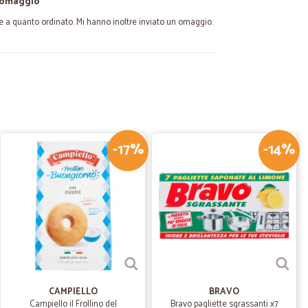
 omaggio
 a quanto ordinato. Mi hanno inoltre inviato un omaggio.
27/03/2022
 giunto…
 puntuale. Ringraziamo anche per il piccolo regalo di
nsegna che è avvenuta da una città grande come Mantova
isti e 5 stelle assicurate.
-17%
-14%
26/11/2021
o dire che…
he la serietà e la precisione nel tenerti sempre
superlativo.complimenti.
29/08/2020
CAMPIELLO
BRAVO
Campiello il Frollino del
Bravo pagliette sgrassanti x7
Cicalia una…