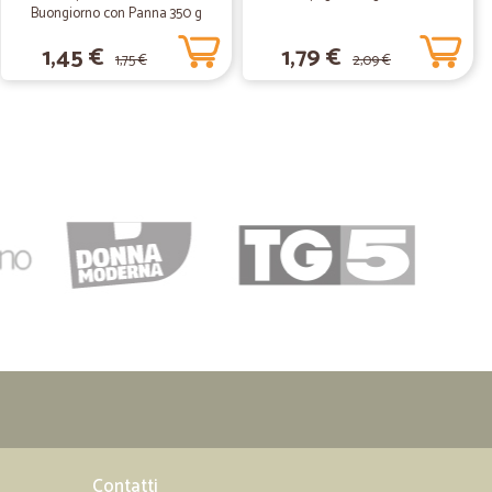
Buongiorno con Panna 350 g
 una serie di prodotti per scarpe e mi sono arrivati dopo
1,45 €
1,79 €
ocità ed efficienza.
1,75 €
2,09 €
30/06/2020
gnato nei…
i tempi più che buoni, il materiale ordinato perfetto,
27/05/2020
eciso.
12/12/2019
fetta
Contatti