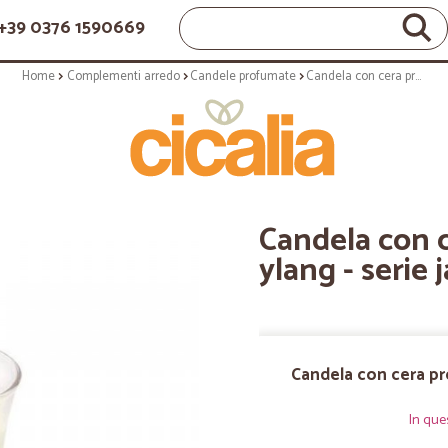
+39 0376 1590669
Home
Complementi arredo
Candele profumate
Candela con cera profumata: solar ylang - serie jar - medio formato
Candela con c
ylang - serie
Candela con cera pro
In que