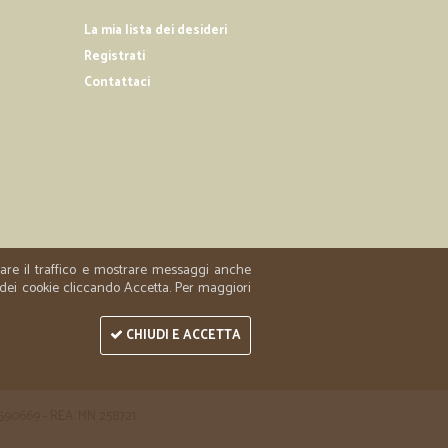
La mia lista dei desideri
.
Registrati
15/10/2019
icazione
Contattaci
ne
21/06/2019
di prodotti e rapidità di consegna e così si è
zzare il traffico e mostrare messaggi anche
 dei cookie cliccando Accetta. Per maggiori
CHIUDI E ACCETTA
 1590669 - REA: MN 258721