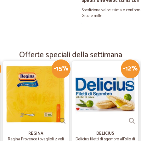
Spedizione velocissima con
Spedizione velocissima e conforme
Grazie mille
—
Vincenzo C.
Grazie di cuore per l'ordine
Offerte speciali della settimana
Grazie di cuore per l'ordine giunto
benvenuto e soprattutto della co
fino a Modena. Credo farò altri acqu
-15%
-12%
—
Anselmo C.
Per quanto mi riguarda poss
Per quanto mi riguarda posso dire c
aggiornato del tuo ordine è stato 
—
Umberto F.
REGINA
DELICIUS
Regina Provence tovaglioli 2 veli
Delicius filetti di sgombro all'olio di
Ho ordinato via internet su 