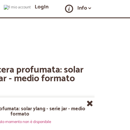
LogIn
Info
era profumata: solar
 jar - medio formato
fumata: solar ylang - serie jar - medio
formato
sto momento non è disponibile