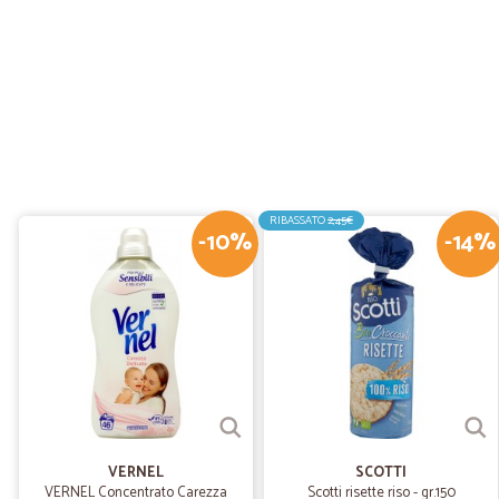
RIBASSATO
2,45€
-10%
-14%
VERNEL
SCOTTI
VERNEL Concentrato Carezza
Scotti risette riso - gr.150