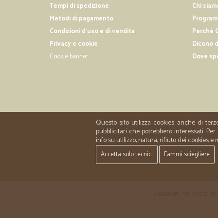
Tempi di spedizione
Chi siam
Metodi di pagamento
Programm
Condizioni d'uso e di vendita
Perché C
Privacy e cookie
Dicono d
Cookie banner
Dove sp
Questo sito utilizza cookies anche di terz
pubblicitari che potrebbero interessati. P
info su utilizzo, natura, rifiuto dei cookies e
Accetta solo tecnici
Fammi sciegliere
Cicalia srl - via Acerbi