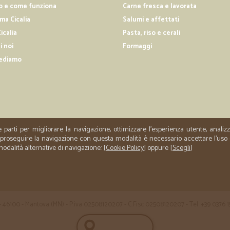
o e come funziona
Carne fresca e lavorata
—
Roberta B.
a Cicalia
Salumi e affettati
Pienamente soddisfatta..
icalia
Pasta, riso e cerali
i noi
Formaggi
Pienamente soddisfatta..consegna
appena presa al supermercato....fresc
ediamo
sempre quando sono super impegnata.
—
Stefano P.
acquisto di 2 Argentil e di 
e parti per migliorare la navigazione, ottimizzare l'esperienza utente, anali
Non chiedete troppo ai clienti perch
er proseguire la navigazione con questa modalità è necessario accettare l'uso
 modalità alternative di navigazione: [
Cookie Policy
] oppure [
Scegli
]
 35 - 46100 - Mantova (MN) - P.iva 02508120207 - C.Fisc 02508120207 - Tel. +39 0376