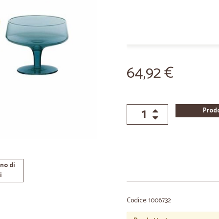
64,92 €
Prod
no di
i
Codice: 1006732