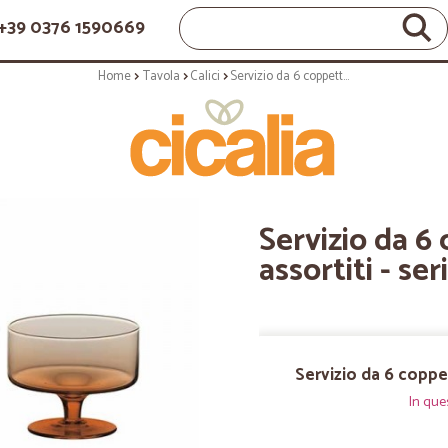
+39 0376 1590669
Home
Tavola
Calici
Servizio da 6 coppette - colore assortiti - serie Diseguale
Servizio da 6
assortiti - se
Servizio da 6 coppet
In que