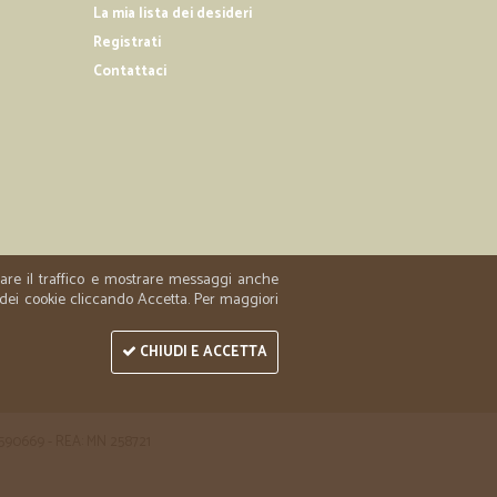
La mia lista dei desideri
Registrati
13/10/2019
Contattaci
 superveloce e precisa con la merce perfetta come
hi compresi.. !! Graxie cicalia di esistere....mi salvate
...!! ...
17/06/2019
2 WC Net
zzare il traffico e mostrare messaggi anche
é potrebbero spazientirsi. Accontentavi delle stelle !
 dei cookie cliccando Accetta. Per maggiori
CHIUDI E ACCETTA
 1590669 - REA: MN 258721