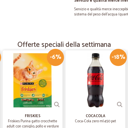
Servizio e qualità merce ine
Servizio e qualità merce ineccepibil
sistema del peso dell'acqua (quant
—
Gabriella D.
SSoddisfatta Sono due ann
Offerte speciali della settimana
Sono due anni che quando vengo in
benissimo.Hanno tutto quello che m
-6%
-18%
—
Cinzia M.
non la conoscevo
non la conoscevo, ed è stata utile, 
accurato, ritornero' sicuramente a
—
Lara M.
FRISKIES
COCACOLA
Friskies Purina gatto crocchette
Coca-Cola zero ml.450 pet
Ottimi prodotti
adult con coniglio, pollo e verdure