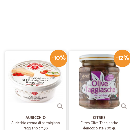
-10%
-12%
AURICCHIO
CITRES
Auricchio crema di parmigiano
Citres Olive Taggiasche
reggiano gr.150
denocciolate 200 gr.