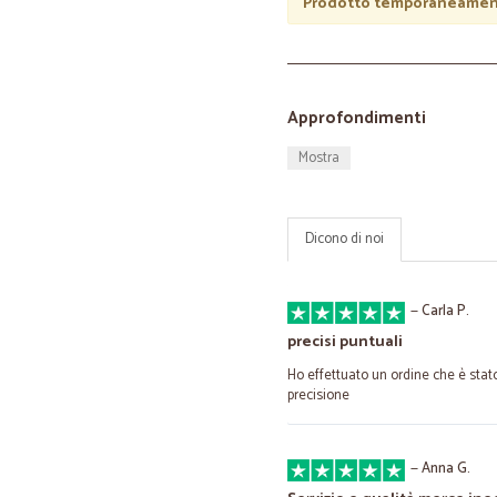
Prodotto temporaneament
Approfondimenti
Mostra
Dicono di noi
—
Carla P.
precisi puntuali
Ho effettuato un ordine che è stat
precisione
—
Anna G.