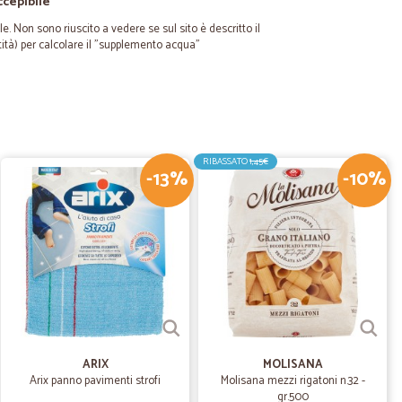
ccepibile
e. Non sono riuscito a vedere se sul sito è descritto il
ità) per calcolare il "supplemento acqua"
13/07/2022
i che quando vengo in…
 montagna faccio la spesa con Cicalia e mi trovo
RIBASSATO
1,45€
i serve e la qualità è buona.Soddisfatta.
-13%
-10%
01/11/2021
prodotti consegnati nel giorno stabilito. imballaggio
 comprare da loro.
25/02/2020
ARIX
MOLISANA
Arix panno pavimenti strofi
Molisana mezzi rigatoni n.32 -
gr.500