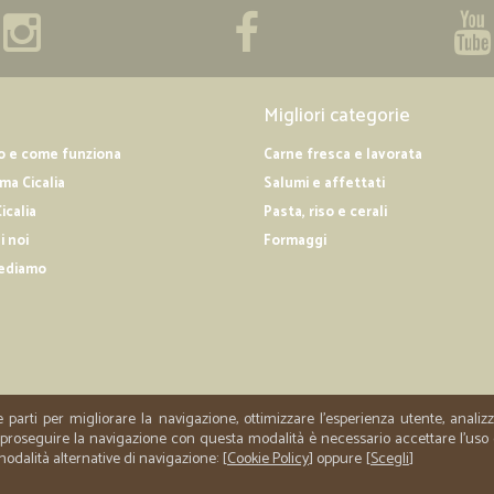
—
Lidia C.
Arrivato velocemente e tutt
Arrivato velocemente e tutto perfe
Migliori categorie
o e come funziona
Carne fresca e lavorata
—
Antonio e g
a Cicalia
Salumi e affettati
Cortesia e velocità
icalia
Pasta, riso e cerali
i noi
Formaggi
Cortesia e velocità, prezzi economi
a chi desidera qualità e cortesia. 
ediamo
Complimenti
—
Edoardo P.
Supermercato a domicilio
e parti per migliorare la navigazione, ottimizzare l'esperienza utente, anali
Grande scelta di prodotti di marca 
er proseguire la navigazione con questa modalità è necessario accettare l'uso
con mezzi refrigerati se si acquist
 modalità alternative di navigazione: [
Cookie Policy
] oppure [
Scegli
]