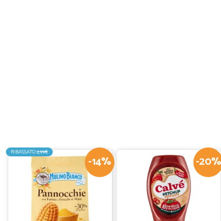
RIBASSATO
2,99€
-14%
-20%