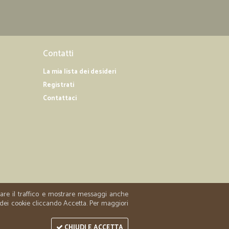
25/06/2019
o perfetto
tto. Grazie
Contatti
La mia lista dei desideri
iuseppe G.
Registrati
22/01/2019
Contattaci
ci e cura nell’imballo dei prodotti. Lo consiglio vivamente
Servizio assistenza telefonica super cortese e veloce.
10/01/2019
zzare il traffico e mostrare messaggi anche
a prezzi vantaggiosi, spedizioni rapide e precise anche
 dei cookie cliccando Accetta. Per maggiori
ano prodotti deperibili, un vero supermarket a domicilio.
CHIUDI E ACCETTA