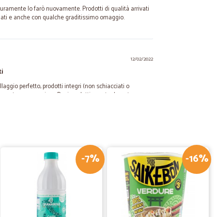
curamente lo farò nuovamente. Prodotti di qualità arrivati
ati e anche con qualche graditissimo omaggio.
12/02/2022
ti
laggio perfetto, prodotti integri (non schiacciati o
a non troppo prossime. Per i prodotti eventualmente
 che può essere utilizzato per la spesa successiva. Un
qualità. Avendo utilizzato questo servizio già diverse volte,
atta.
io B.
31/10/2021
-7%
-16%
ezzi interessanti, veloci e imballo serio, consigliato.
15/07/2020