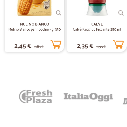
MULINO BIANCO
CALVE
Mulino Bianco pannocchie - gr.350
Calvè Ketchup Piccante 250 ml
2,45 €
2,35 €
2,85 €
2,95 €