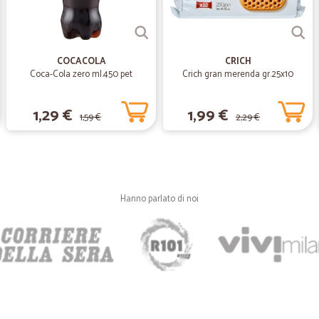
Consegne rapide
Consegne rapide, servizio post ven
COCACOLA
CRICH
Coca-Cola zero ml.450 pet
Crich gran merenda gr.25x10
—
Renata L.
Tutto perfetto
1,29 €
1,99 €
1,59 €
2,29 €
Tutto perfetto, consegna veloce.
—
Giovanni car
Servizio di qualità.
Hanno parlato di noi
Ottimo servizio e tempi di consegn
—
Germano D
Tutto perfetto grazie
Tutto perfetto grazie