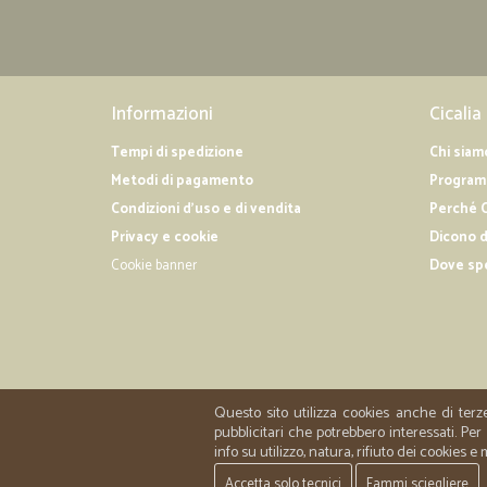
Informazioni
Cicalia
Tempi di spedizione
Chi siam
Metodi di pagamento
Programm
Condizioni d'uso e di vendita
Perché C
Privacy e cookie
Dicono d
Cookie banner
Dove sp
Questo sito utilizza cookies anche di terz
pubblicitari che potrebbero interessati. P
info su utilizzo, natura, rifiuto dei cookies e
Accetta solo tecnici
Fammi sciegliere