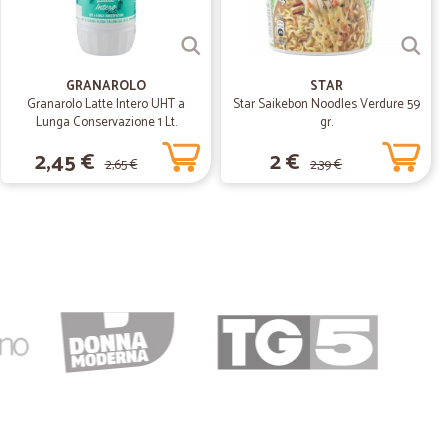
dita efficiente
GRANAROLO
STAR
Granarolo Latte Intero UHT a
Star Saikebon Noodles Verdure 59
07/06/2020
Lunga Conservazione 1 Lt.
gr.
2,45 €
2 €
2,65 €
2,39 €
lo G.
08/12/2019
a della merce nello standard.
.
15/11/2019