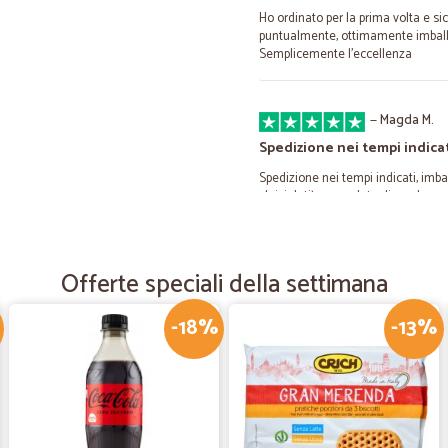
Ho ordinato per la prima volta e si
puntualmente, ottimamente imball
Semplicemente l'eccellenza
—
Magda M.
Spedizione nei tempi indica
Spedizione nei tempi indicati, imbal
sbriciolati), e con date di scadenz
mancanti viene emesso un rimborso
po’ cari gli affettati, ma di buona 
posso dire di essere molto soddisf
Offerte speciali della settimana
—
Tiziano mar
-18%
-13%
Ottimo
Buona offerta di prodotti con dei pr
—
Filippo c F.