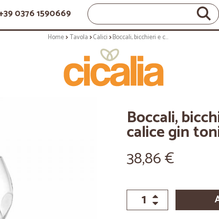
+39 0376 1590669
Home
Tavola
Calici
Boccali, bicchieri e calici: Alkemist calice gin tonic 58 cl 6 pz
Boccali, bicchi
calice gin ton
38,86 €