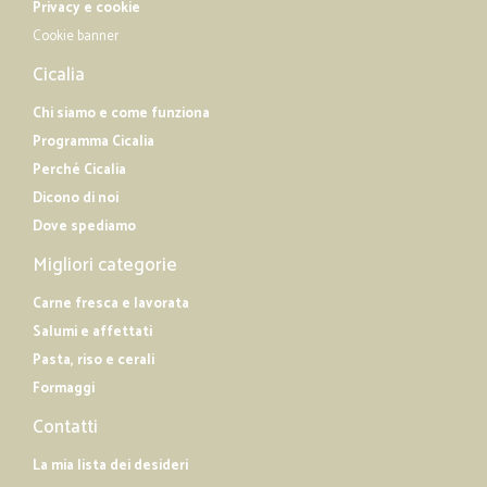
Privacy e cookie
Cookie banner
—
Marcello C.
04/02/2019
Cicalia
grazie e arrivederci
Chi siamo e come funziona
grazie e arrivederci
Programma Cicalia
Perché Cicalia
Dicono di noi
Dove spediamo
Migliori categorie
Carne fresca e lavorata
Salumi e affettati
Pasta, riso e cerali
Formaggi
Contatti
La mia lista dei desideri