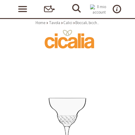
Home
Tavola
Calici
Boccali, bicchieri e calici: Roma 1960 coppa margarita 6 pz