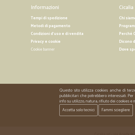
Informazioni
Cicalia
Tempi di spedizione
Chi siam
Metodi di pagamento
Programm
Condizioni d'uso e di vendita
Perché C
Privacy e cookie
Dicono d
Cookie banner
Dove sp
Questo sito utilizza cookies anche di terz
pubblicitari che potrebbero interessati. P
info su utilizzo, natura, rifiuto dei cookies e
Accetta solo tecnici
Fammi sciegliere
Cicalia srl - via Acerbi