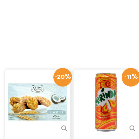
-20%
-11%