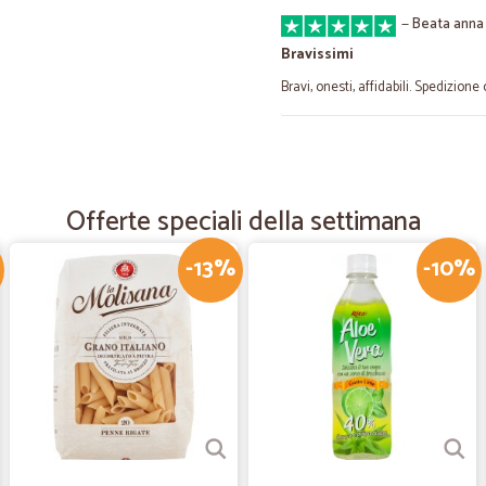
—
Beata anna 
Bravissimi
Bravi, onesti, affidabili. Spedizione 
—
Elisabetta V
Una piacevole sorpresa
Offerte speciali della settimana
Mi sono trovata bene, prodotti buon
hanno stupita per la qualità I pr
di tanti altri supermercati famosi. 
-13%
-10%
—
Alessandro 
Negozio davvero ottimo e af
Negozio davvero ottimo e affidabile
—
Marianna R.