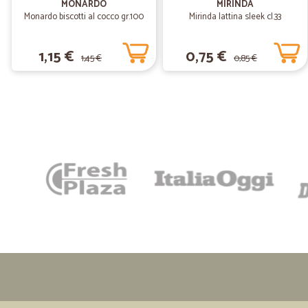
MONARDO
MIRINDA
Monardo biscotti al cocco gr.100
Mirinda lattina sleek cl.33
1,15 €
0,75 €
1,45 €
0,85 €