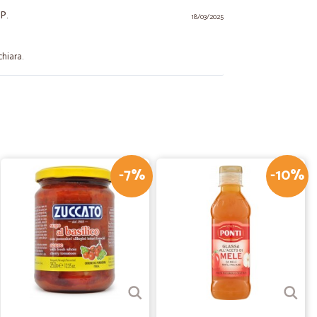
P.
18/03/2025
chiara.
.
27/07/2022
i, consegna puntuale. Soprattutto frutta e verdura mi
ezzi sono nella media, ma comunque leggermente più bassi
Lo consiglio
-7%
-10%
I.
14/07/2020
fidabile
. Acquistati dei prodotti e arrivati in pochissimo tempo.
15/07/2020