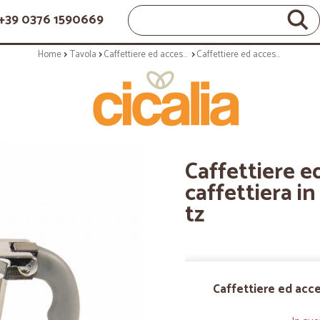
+39 0376 1590669
Home
Tavola
Caffettiere ed accessori
Caffettiere ed accessori: Qb caffettiera in alluminio fluo silver 3 tz
Caffettiere e
caffettiera in
tz
Caffettiere ed acce