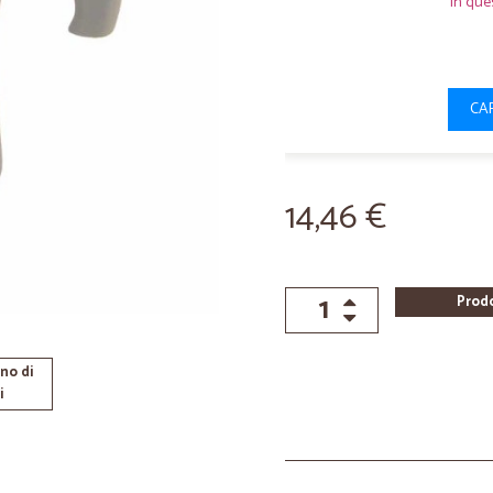
In que
CA
14,46 €
Prod
no di
i