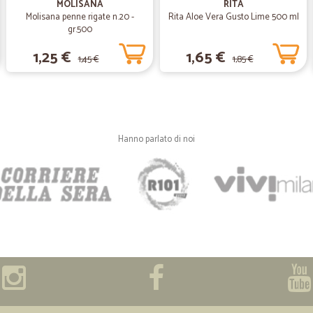
MOLISANA
RITA
Nulla da dire di negativo
Molisana penne rigate n.20 -
Rita Aloe Vera Gusto Lime 500 ml
Nulla da dire di negativo. Velocità
gr.500
1,25 €
1,65 €
1,45 €
1,85 €
—
Leonardo S
Qualche ritardo nella cons
Qualche ritardo nella consegna ma
Hanno parlato di noi
—
Alberta G.
Tempestiva la consegna
Tempestiva la consegna, il cibo imb
L'ordine e' stato rispettato e con 
—
Beniamino 
ottima esperienza
Sito molto chiaro e facilità inoltr