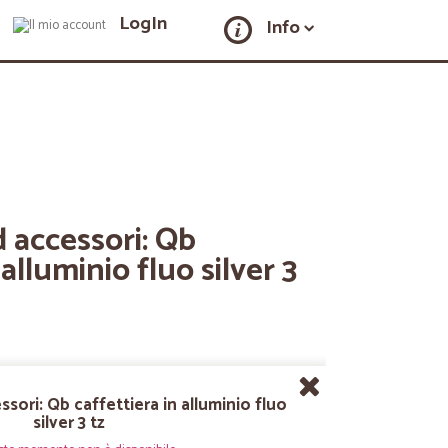
LogIn
Info
d accessori: Qb
 alluminio fluo silver 3
ssori: Qb caffettiera in alluminio fluo
silver 3 tz