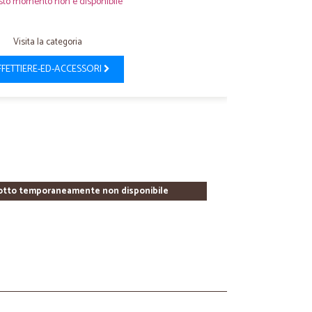
sto momento non è disponibile
Visita la categoria
FFETTIERE-ED-ACCESSORI
otto temporaneamente non disponibile