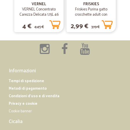
Prodotto introvabile a Roma (provvista sugo originale). Solo una
VERNEL
FRISKIES
bottiglia rotta ma e' vetro e ci sta. Tempi consegna ottimi e punto
VERNEL Concentrato
Friskies Purina gatto
ritiro molto utile per chi non puo' aspettare a casa.
Carezza Delicata 1,15L 46
crocchette adult con
lavaggi
coniglio, pollo e verdure
4 €
2,99 €
scatola gr.400
4,45 €
3,19 €
—
Alfonso C.
07/03/2020
Puntualità e precisione nelle modalità…
Puntualità e precisione nelle modalità e tempi di consegna.
Informazioni
Tempi di spedizione
Metodi di pagamento
Condizioni d'uso e di vendita
Privacy e cookie
Cookie banner
Cicalia