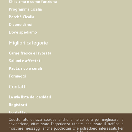
Chi siamo e come funziona
Programma Cicalia
Perché Cicalia
Dicono di noi
Dove spediamo
Migliori categorie
Carne fresca e lavorata
Salumi e affettati
Pasta, riso e cerali
Formaggi
Contatti
La mia lista dei desideri
Registrati
Contattaci
Questo sito utilizza cookies anche di terze parti per migliorare la
navigazione, ottimizzare l'esperienza utente, analizzare il traffico e
mostrare messaggi anche pubblicitari che potrebbero interessati. Per