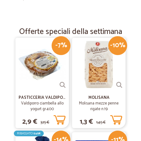
—
Andrea C.
18/05/2024
Velocissima !!!
Offerte speciali della settimana
Velocissima !!!! Ottimo rapporto qualità prezzo !!!
-7%
-10%
—
Emanuela S.
01/11/2023
Migliore spesa on Line
Ampia scelta di prodotti sul sito e servizio professionale di consegna,
prodotto attiva fresco e sei costantemente aggiornato sullo stato
spedizione
PASTICCERIA VALDIPORRO
MOLISANA
Valdiporro ciambella allo
Molisana mezze penne
—
.
yogurt gr.400
rigate n.19
07/10/2021
OTTIMI PRODOTTI VELOCITA E GENTILEZZA…
2,9 €
1,3 €
3,15 €
1,45 €
OTTIMI PRODOTTI VELOCITA E GENTILEZZA CHI TRASPORTA
RIBASSATO
2,45€
-14%
-11%