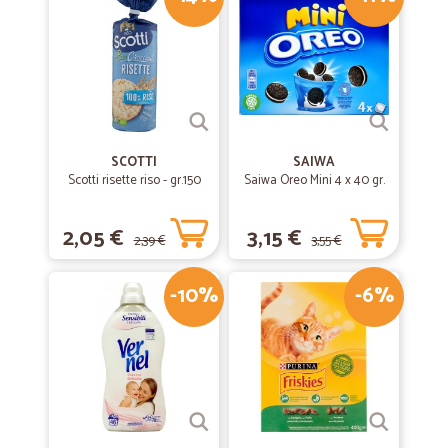
—
Matteo R.
31/10/2020
Tutto bene
Peccato per il ritardo. Per il resto direi tutto perfetto.
—
Dino B.
31/05/2020
SCOTTI
SAIWA
Molto buona
Scotti risette riso - gr.150
Saiwa Oreo Mini 4 x 40 gr.
Molto buona, considerato il periodo.
2,05 €
3,15 €
2,39 €
3,55 €
—
Gianluca M.
29/05/2020
-10%
-6%
Puntuali e ottimi prodotti
Puntuali e ottimi prodotti
—
Giovanna G.
03/03/2020
Prodotto introvabile a Roma