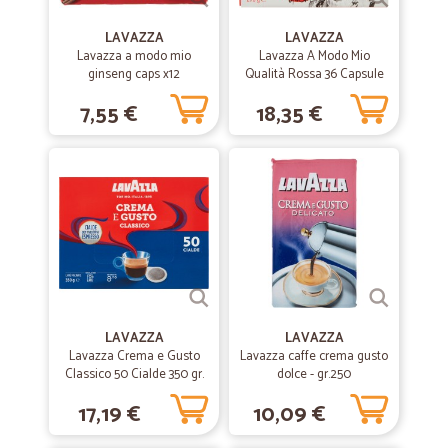
—
Lido B.
LAVAZZA
LAVAZZA
27/12/2020
Lavazza a modo mio
Lavazza A Modo Mio
Articoli sempre freschi
ginseng caps x12
Qualità Rossa 36 Capsule
270 g
Articoli sempre freschi, ben confezionati e illustrazioni
7,55 €
18,35 €
completamente rispondenti alla descrizione anche fotografica.
Puntualità e precisione delle forniture al 99 per cento .Qualora
capitassero dei disguidi, personale sempre disponibile a risolvere le
questioni. Unico "neo" la non disponibilità di un numero w.app che ai
tempi di oggi è più pratico per comunicare....
—
Maddalena S.
09/06/2020
Veloci precisi ...
Veloci precisi ...
LAVAZZA
LAVAZZA
Lavazza Crema e Gusto
Lavazza caffe crema gusto
Classico 50 Cialde 350 gr.
—
Sabrina M.
dolce - gr.250
09/03/2020
Tutto perfetto
17,19 €
10,09 €
Tutto perfetto