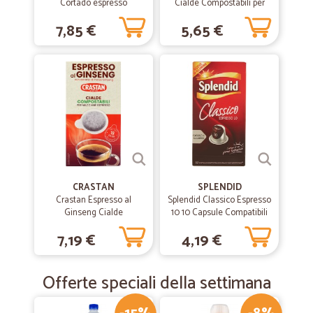
Cortado espresso
Cialde Compostabili per
macchiato caffè macchiato
Macchine Espresso 18 x 6 g
7,85 €
5,65 €
16 capsule (16 tazze)
CRASTAN
SPLENDID
Crastan Espresso al
Splendid Classico Espresso
Ginseng Cialde
10 10 Capsule Compatibili
Compostabili per Macchine
con Macchine Nespresso*
7,19 €
4,19 €
Espresso 18 x 7 g
52 g
Offerte speciali della settimana