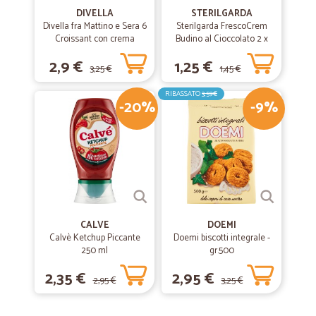
DIVELLA
STERILGARDA
Divella fra Mattino e Sera 6
Sterilgarda FrescoCrem
Croissant con crema
Budino al Cioccolato 2 x
pasticcera 270 gr.
100 gr.
2,9 €
1,25 €
3,25 €
1,45 €
RIBASSATO
3,59€
-20%
-9%
CALVE
DOEMI
Calvè Ketchup Piccante
Doemi biscotti integrale -
250 ml
gr.500
2,35 €
2,95 €
2,95 €
3,25 €