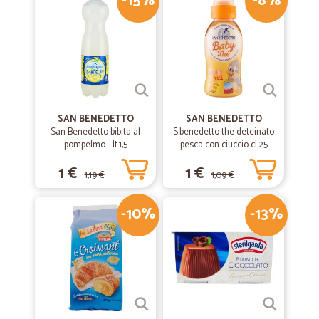
-15%
-8%
SAN BENEDETTO
SAN BENEDETTO
San Benedetto bibita al
S.benedetto the deteinato
pompelmo - lt.1,5
pesca con ciuccio cl.25
1 €
1 €
1,19 €
1,09 €
-10%
-13%