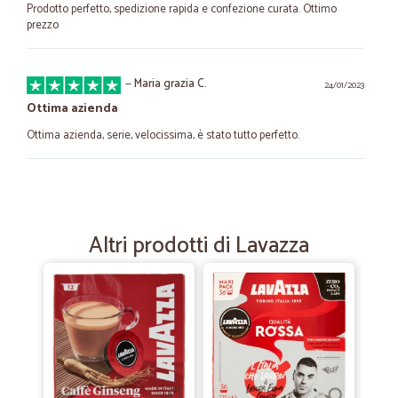
Prodotto perfetto, spedizione rapida e confezione curata. Ottimo
prezzo
—
Maria grazia C.
24/01/2023
Ottima azienda
Ottima azienda, serie, velocissima, è stato tutto perfetto.
—
Roberta A.
16/06/2022
Prezzi ottimi e consegna velocissima
Altri prodotti di Lavazza
Prezzi ottimi e consegna velocissima
—
Claudio T.
26/02/2021
Questo e` stato il mio terzo acquisto e…
Questo e` stato il mio terzo acquisto e come sempre sono rimasto
soddisfatto dall`ordine alla consegna.