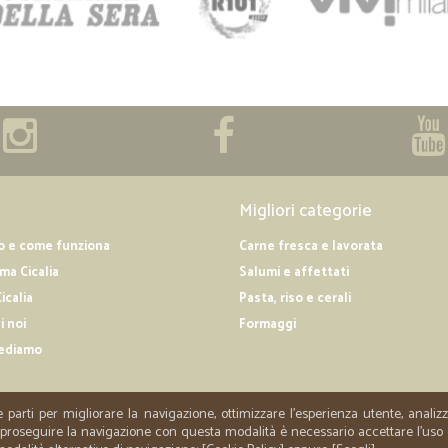
Migliori categorie
o e come funziona
Carne fresca e lavorata
a Cicalia
Salumi e affettati
icalia
Pasta, riso e cerali
i noi
Formaggi
ediamo
e parti per migliorare la navigazione, ottimizzare l'esperienza utente, anali
er proseguire la navigazione con questa modalità è necessario accettare l'uso