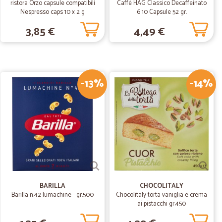
ristora Orzo capsule compatibili
Caffè HAG Classico Decaffeinato
e
Nespresso caps 10 x 2 g
6 10 Capsule 52 gr.
3,85 €
4,49 €
12/04/2021
-13%
-14%
zioni,consegna puntualissima e anche qualche omaggio
21/06/2020
le come…
 imballaggio merce,personale cordiale e disponibile in
di prodotti da selezionare
BARILLA
CHOCOLITALY
Barilla n.42 lumachine - gr.500
Chocolitaly torta vaniglia e crema
04/03/2020
ai pistacchi gr.450