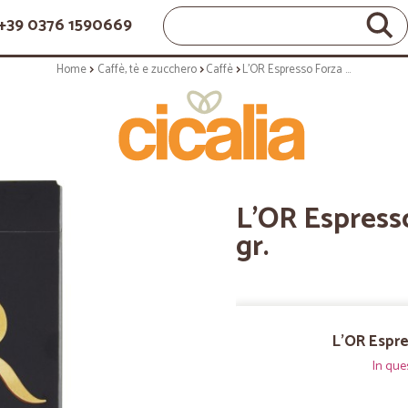
+39 0376 1590669
Home
Caffè, tè e zucchero
Caffè
L'OR Espresso Forza 9 10 Capsule 52 gr.
L'OR Espresso
gr.
L'OR Espre
In que