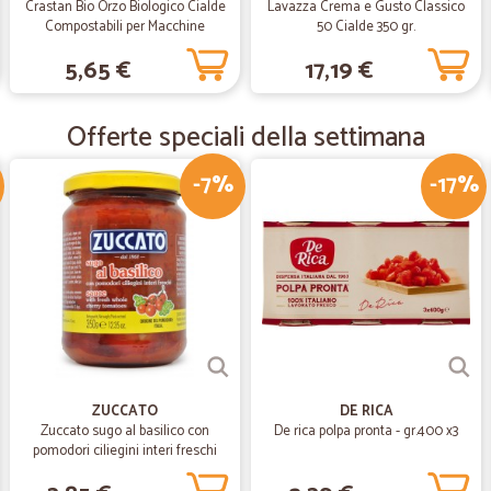
Crastan Bio Orzo Biologico Cialde
Lavazza Crema e Gusto Classico
Tutto perfetto come sempr
Compostabili per Macchine
50 Cialde 350 gr.
Tutto perfetto come sempre
Espresso 18 x 6 g
5,65 €
17,19 €
—
Eva M.
Offerte speciali della settimana
Prodotti arrivati in ottime…
-7%
-17%
Prodotti arrivati in ottime condi
graditissimo
—
Jessica A.
Servizio veloce e impeccabi
Servizio veloce e impeccabile come
caso di necessità e ottima varietà 
ZUCCATO
DE RICA
—
Marco C.
Zuccato sugo al basilico con
De rica polpa pronta - gr.400 x3
pomodori ciliegini interi freschi
Perfetti!!!
gr.370