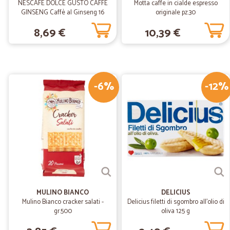
NESCAFÉ DOLCE GUSTO CAFFÈ
Motta caffe in cialde espresso
GINSENG Caffè al Ginseng 16
originale pz.30
capsule (16 tazze)
8,69 €
10,39 €
-6%
-12%
MULINO BIANCO
DELICIUS
Mulino Bianco cracker salati -
Delicius filetti di sgombro all'olio di
gr.500
oliva 125 g