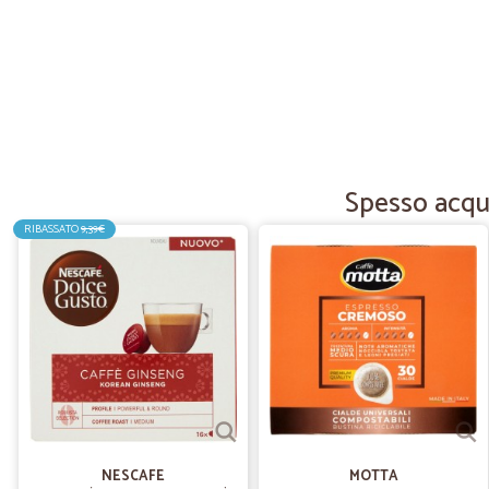
Spesso acqui
RIBASSATO
9,39€
NESCAFE
MOTTA