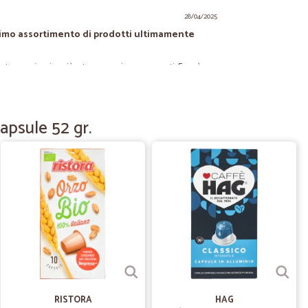
28/04/2025
imo assortimento di prodotti ultimamente
e non riuscivo più a trovare nei supermercati. E così ne
o buono e spedizione veloce
apsule 52 gr.
26/03/2023
09/11/2022
edizione…
ne velocissimo
05/10/2022
RISTORA
HAG