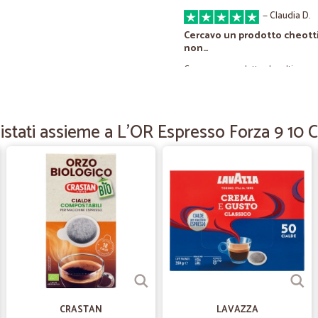
—
Claudia D.
Cercavo un prodotto cheott
non…
Cercavo un prodotto che ultimament
ho fatto una grossa scorta. Prezz
stati assieme a L'OR Espresso Forza 9 10 C
—
Daniela L.
Perfetto
Puntuale e comodissimo
—
Gabriella R.
Prezzi buoni e servizio di sp
Prezzi buoni e servizio di spedizio
—
.
CRASTAN
LAVAZZA