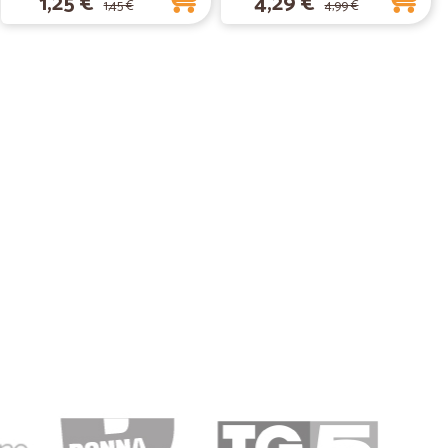
1,25 €
4,29 €
1,45 €
4,99 €
14/02/2020
 a quelli…
i ordinati
09/06/2019