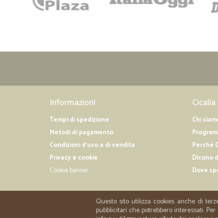
Informazioni
Cicalia
Tempi di spedizione
Chi siam
Metodi di pagamento
Programm
Condizioni d'uso e di vendita
Perché C
Privacy e cookie
Dicono d
Cookie banner
Dove sp
Questo sito utilizza cookies anche di terz
pubblicitari che potrebbero interessati. P