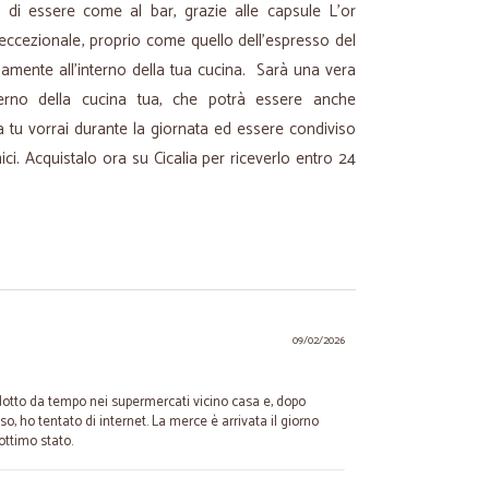
à di essere come al bar, grazie alle capsule L’or
 eccezionale, proprio come quello dell'espresso del
amente all'interno della tua cucina. Sarà una vera
nterno della cucina tua, che potrà essere anche
ta tu vorrai durante la giornata ed essere condiviso
mici. Acquistalo ora su Cicalia per riceverlo entro 24
09/02/2026
dotto da tempo nei supermercati vicino casa e, dopo
o, ho tentato di internet. La merce è arrivata il giorno
 ottimo stato.