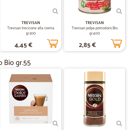
21/04/2021
 semplice consegna con gentilezza.
TREVISAN
TREVISAN
Trevisan treccione alla crema
Trevisan polpa pomodoro Bio
gr.300
gr.400
20/12/2020
4,45 €
2,85 €
utta italia…
lia !!! Facile acquistare online e spedizione puntuale.
 Bio gr.55
.
25/10/2020
18/03/2019