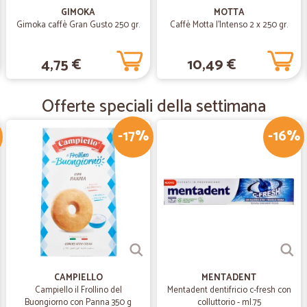
Molto soddisfatto. Precisi e rapidi
GIMOKA
MOTTA
integro. Consiglio sicuramente.
Gimoka caffè Gran Gusto 250 gr.
Caffè Motta l'Intenso 2 x 250 gr.
—
Fabrizio M.
4,75 €
10,49 €
Ottimo servizio
Ottimo servizio. Consegne puntuali
Offerte speciali della settimana
-17%
-16%
—
Silvana C.
Salve,tutto bene e tanto ge
Salve,tutto bene e tanto gentili rin
CAMPIELLO
MENTADENT
Campiello il Frollino del
Mentadent dentifricio c-fresh con
Buongiorno con Panna 350 g
colluttorio - ml.75