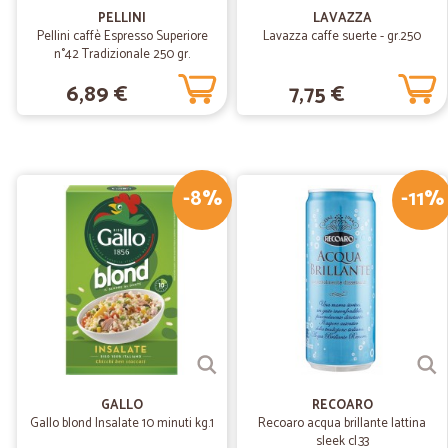
PELLINI
LAVAZZA
Pellini caffè Espresso Superiore
Lavazza caffe suerte - gr.250
n°42 Tradizionale 250 gr.
6,89 €
7,75 €
-8%
-11%
GALLO
RECOARO
Gallo blond Insalate 10 minuti kg.1
Recoaro acqua brillante lattina
sleek cl.33