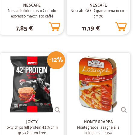
 nella consegna. Prodotto come descritto. Imballaggio
NESCAFE
NESCAFE
Nescafè dolce gusto Cortado
Nescafe GOLD gran aroma ricco -
espresso macchiato caffè
gr.100
macchiato 16 capsule (16 tazze)
7,85 €
11,19 €
21/03/2019
 .
-12%
07/01/2019
ntili…spesa alimentare
grazio anche per il regalo ! Saluti Silvana
JOXTY
MONTEGRAPPA
Joxty chips full protein 42% chilli
Montegrappa lasagne alla
gr.50 Gluten Free
bolognese gr.350