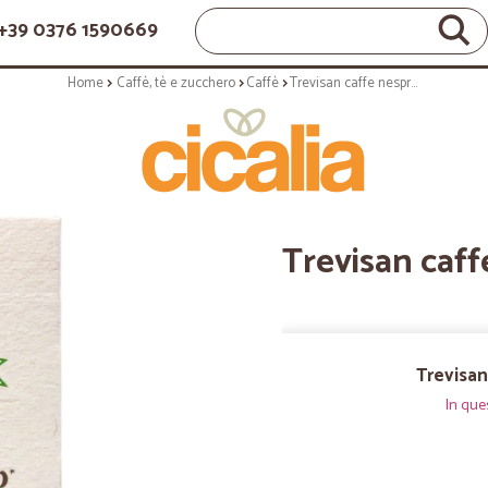
+39 0376 1590669
Home
Caffè, tè e zucchero
Caffè
Trevisan caffe nespresso Bio gr.55
Trevisan caff
Trevisan
In que