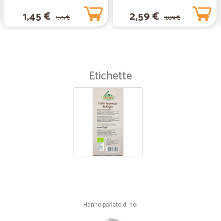
1,45 €
2,59 €
1,75 €
3,09 €
Etichette
Hanno parlato di noi