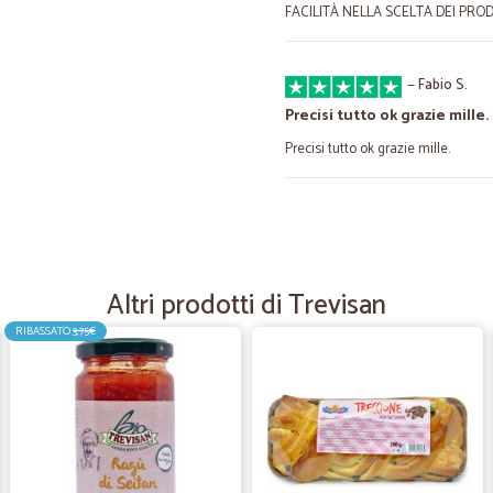
FACILITÀ NELLA SCELTA DEI PRO
—
Fabio S.
Precisi tutto ok grazie mille.
Precisi tutto ok grazie mille.
—
Danilo B.
preso quello che volevo ,c
preso quello che volevo ,consegna
Altri prodotti di Trevisan
RIBASSATO
3,75€
—
Marco B.
QUESTA VOLTA è ANDATO 
QUESTA VOLTA è ANDATO TUTTO 