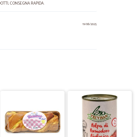
DOTTI, CONSEGNA RAPIDA.
19/08/2025
11/02/2024
onsegna…
 precisa
19/04/2021
TUTTO BENE
BENE. OTTIMO SERVIZIO