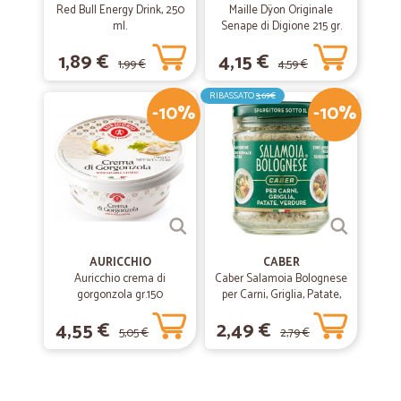
Red Bull Energy Drink, 250
Maille Dÿon Originale
ml.
Senape di Digione 215 gr.
1,89 €
4,15 €
1,99 €
4,59 €
RIBASSATO
3,69€
-10%
-10%
AURICCHIO
CABER
Auricchio crema di
Caber Salamoia Bolognese
gorgonzola gr.150
per Carni, Griglia, Patate,
Verdure 200 gr.
4,55 €
2,49 €
5,05 €
2,79 €