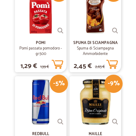
POMI
SPUMA DI SCIAMPAGNA
Pomì passata pomodoro -
Spuma di Sciampagna
gr.500
Ammorbidente
Concentrato Carezza
1,29 €
2,45 €
d'Argan 600 ml
1,39 €
2,65 €
-5%
-9%
REDBULL
MAILLE