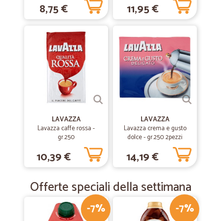
caso di mancanza articolo. Nella scelta mi mancano i "secondi piatti"
8,75 €
11,95 €
pronti che personalmente ritengo molto comodi, spero verranno
inseriti
—
Sandro M.
07/10/2019
Precisi
Precisi, puntuali, perfetti.
LAVAZZA
LAVAZZA
Lavazza caffe rossa -
Lavazza crema e gusto
gr.250
dolce - gr.250 2pezzi
10,39 €
14,19 €
Offerte speciali della settimana
-7%
-7%