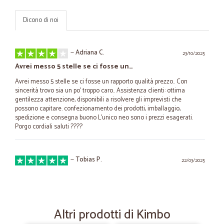
Dicono di noi
—
Adriana C.
23/10/2025
Avrei messo 5 stelle se ci fosse un…
Avrei messo 5 stelle se ci fosse un rapporto qualità prezzo.. Con
sincerità trovo sia un po' troppo caro.. Assistenza clienti: ottima
gentilezza attenzione, disponibili a risolvere gli imprevisti che
possono capitare. confezionamento dei prodotti, imballaggio,
spedizione e consegna buono L'unico neo sono i prezzi esagerati.
Porgo cordiali saluti ????
—
Tobias P.
22/03/2025
Sicuramente il servizio è rapido
Sicuramente il servizio è rapido. La merce è integra la prenotazione
rapida. Unica pecca il prezzo del prodotto, rispetto ai supermercati è
rincarato poi in più devo fare una spesa minima e inoltre ho le spese
Altri prodotti di Kimbo
di spedizione. Insomma non proprio economico. Giusto perché è un