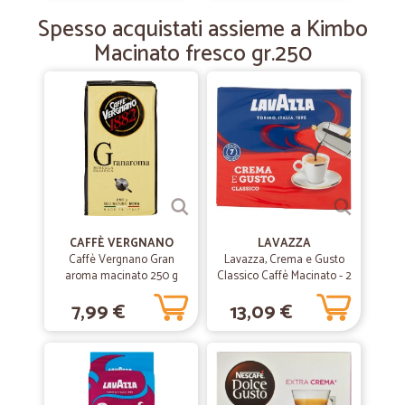
Spesso acquistati assieme a Kimbo
—
Maria B.
12/03/2019
Macinato fresco gr.250
Professional
Extensive range, good website, easy payment options. Products
arrived in perfect condition as they were packed extremely well.
Some items above average prices.
—
Saverio D.
13/02/2019
veloce gentili tutto ok
veloce gentili tutto ok
CAFFÈ VERGNANO
LAVAZZA
Caffè Vergnano Gran
Lavazza, Crema e Gusto
aroma macinato 250 g
Classico Caffè Macinato - 2
x 250 g
7,99 €
13,09 €