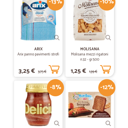
-13%
-10%
ARIX
MOLISANA
Arix panno pavimenti strofi
Molisana mezzi rigatoni
n.32 - gr.500
3,25 €
1,25 €
3,75 €
1,39 €
-8%
-12%