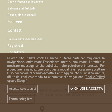
Carne fresca e lavorata
Salumi e affettati
Pasta, riso e cerali
Formaggi
Contatti
La mia lista dei desideri
Registrati
Contattaci
Questo sito utilizza cookies anche di terze parti per migliorare la
navigazione, ottimizzare l'esperienza utente, analizzare il traffico e
mostrare messaggi anche pubblicitari che potrebbero interessati. Per
proseguire la navigazione con questa modalità è necessario accettare
l'uso dei cookie cliccando Accetta. Per maggiori info su utilizzo, natura,
rifiuto dei cookies e modalità alternative di navigazione: [
Cookie Policy
]
oppure [
Scegli
]
Accetta solo tecnici
CHIUDI E ACCETTA
Cicalia srl - via Acerbi 35 - 46100 - Mantova (MN) - P.iva 02508120207 - C.Fisc
02508120207 - Tel. +39 0376 1590669 - REA: MN 258721
Fammi sciegliere