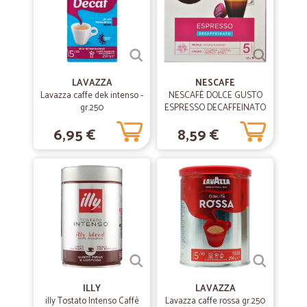
LAVAZZA
NESCAFE
Lavazza caffe dek intenso -
NESCAFÉ DOLCE GUSTO
gr.250
ESPRESSO DECAFFEINATO
caffè espresso
6,95 €
8,59 €
decaffeinato 16 capsule (16
tazze)
ILLY
LAVAZZA
illy Tostato Intenso Caffè
Lavazza caffe rossa gr.250