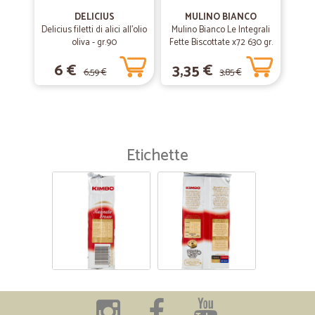
DELICIUS
MULINO BIANCO
Delicius filetti di alici all'olio
Mulino Bianco Le Integrali
oliva - gr.90
Fette Biscottate x72 630 gr.
6 €
3,35 €
6,59 €
3,85 €
Etichette