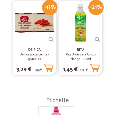
-17%
-21%
DE RICA
RITA
De rica polpa pronta -
Rita Aloe Vera Gusto
gr.400 x3
Mango 500 ml
3,29 €
1,45 €
3,99 €
1,85 €
Etichette