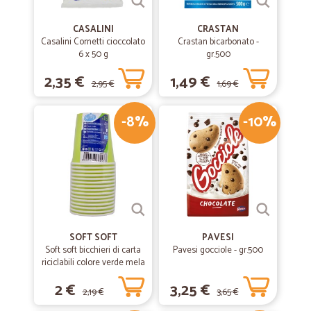
CASALINI
CRASTAN
Casalini Cornetti cioccolato
Crastan bicarbonato -
6 x 50 g
gr.500
2,35 €
1,49 €
2,95 €
1,69 €
-8%
-10%
SOFT SOFT
PAVESI
Soft soft bicchieri di carta
Pavesi gocciole - gr.500
riciclabili colore verde mela
cl.20 pz.15
2 €
3,25 €
2,19 €
3,65 €