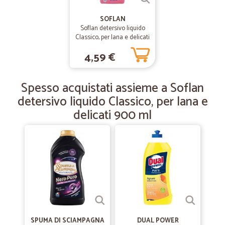
cortesia. Grazie
SOFLAN
Soflan detersivo liquido
—
Milena M.
Classico, per lana e delicati
14/12/2021
900 ml
spedizione veloce
4,59 €
spedizione veloce, ho potuto acquistare un prodotto che nei
supermercati in zona non trovo.
Spesso acquistati assieme a Soflan
detersivo liquido Classico, per lana e
—
Antonella R.
28/09/2021
delicati 900 ml
Ottima esperienza
Celerità e cura nel pacco. Soddisfatta. Per il vino acquistato... Vi farò
sapere ;)
—
Walter C.
10/02/2021
Consegna puntuale e impacchettata…
Consegna puntuale e impacchettata magistralmente. Possono
lavorare meglio sui prezzi rispetto alla grande distribuzione.
SPUMA DI SCIAMPAGNA
DUAL POWER