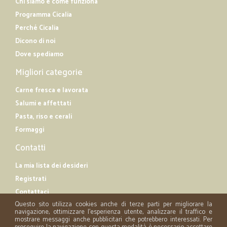
Chi siamo e come funziona
Programma Cicalia
Perché Cicalia
Dicono di noi
Dove spediamo
Migliori categorie
Carne fresca e lavorata
Salumi e affettati
Pasta, riso e cerali
Formaggi
Contatti
La mia lista dei desideri
Registrati
Contattaci
Questo sito utilizza cookies anche di terze parti per migliorare la
navigazione, ottimizzare l'esperienza utente, analizzare il traffico e
mostrare messaggi anche pubblicitari che potrebbero interessati. Per