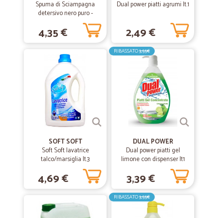
Spuma di Sciampagna
Dual power piatti agrumi lt.1
detersivo nero puro -
ml.800
—
Gianfranco G.
28/09/2020
4,35 €
2,49 €
tempi di consegna eccellenti
RIBASSATO
3,55€
tempi di consegna eccellenti, prodotti ottimi!
—
Enrico M.
07/03/2020
Tutto ok
Tutto ok a parte la spedizione
SOFT SOFT
DUAL POWER
—
Mario M.
27/01/2020
Soft Soft lavatrice
Dual power piatti gel
Servizio eccellente e veloce!
talco/marsiglia lt.3
limone con dispenser lt1
Servizio eccellente e veloce!
4,69 €
3,39 €
RIBASSATO
3,55€