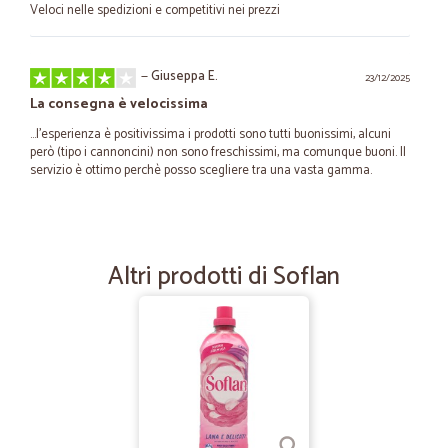
Veloci nelle spedizioni e competitivi nei prezzi
—
Giuseppa E.
23/12/2025
La consegna è velocissima
...l'esperienza è positivissima i prodotti sono tutti buonissimi, alcuni
però (tipo i cannoncini) non sono freschissimi, ma comunque buoni. Il
servizio è ottimo perchè posso scegliere tra una vasta gamma.
—
Lucia A.
22/04/2025
benissimo
Altri prodotti di Soflan
super veloci e disponibili
—
Emanuela M.
29/12/2023
Sono diversi anni che acquisto da…
Sono diversi anni che acquisto da cicalia e mi trovo benissimo. Prezzi
buoni e ottima disponibilità. Molto veloci nelle spedizioni. Molta