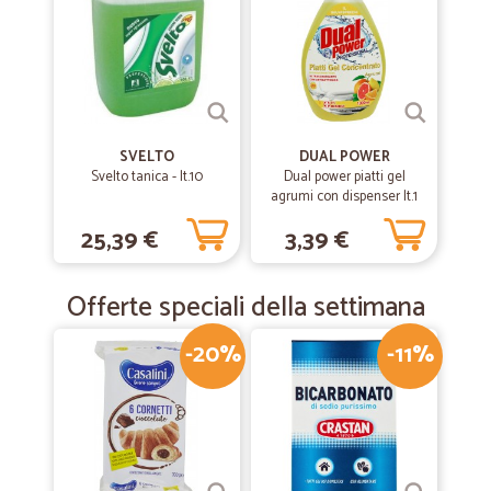
SVELTO
DUAL POWER
Svelto tanica - lt.10
Dual power piatti gel
agrumi con dispenser lt.1
25,39 €
3,39 €
Offerte speciali della settimana
-20%
-11%