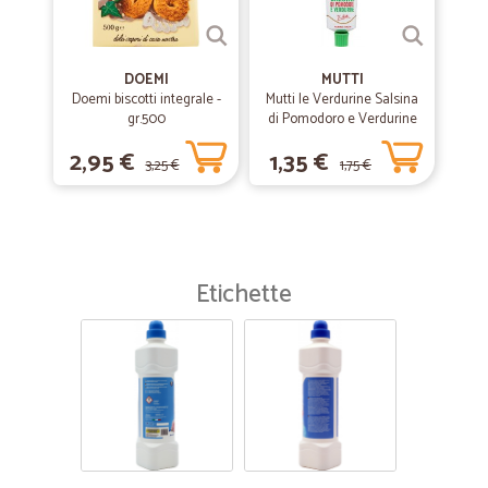
DOEMI
MUTTI
Doemi biscotti integrale -
Mutti le Verdurine Salsina
gr.500
di Pomodoro e Verdurine
130 g
2,95 €
1,35 €
3,25 €
1,75 €
Etichette