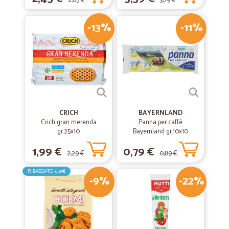
2,65 €
3,79 €
-13%
-11%
CRICH
BAYERNLAND
Crich gran merenda
Panna per caffè
gr.25x10
Bayernland gr.10x10
1,99 €
0,79 €
2,29 €
0,89 €
RIBASSATO
3,59€
-9%
-22%