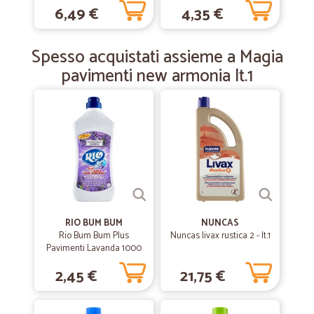
6,49 €
4,35 €
—
Simone D.
22/05/2019
pienamente soddisfatto
Spesso acquistati assieme a Magia
pienamente soddisfatto, consegna rapida e merce arrivata in
pavimenti new armonia lt.1
condizioni perfette!
RIO BUM BUM
NUNCAS
Rio Bum Bum Plus
Nuncas livax rustica 2 - lt.1
Pavimenti Lavanda 1000
ml
2,45 €
21,75 €