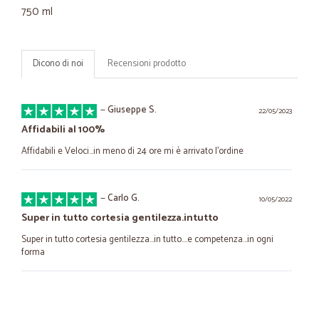
750 ml
Dicono di noi
Recensioni prodotto
—
Giuseppe S.
22/05/2023
Affidabili al 100%
Affidabili e Veloci...in meno di 24 ore mi è arrivato l'ordine
—
Carlo G.
10/05/2022
Super in tutto cortesia gentilezza.intutto
Super in tutto cortesia gentilezza...in tutto....e competenza...in ogni
forma
—
Adriano P.
18/03/2022