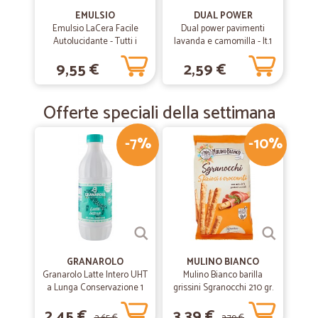
EMULSIO
DUAL POWER
Emulsio LaCera Facile
Dual power pavimenti
Autolucidante - Tutti i
lavanda e camomilla - lt.1
pavimenti 725 ml
9,55 €
2,59 €
Offerte speciali della settimana
-7%
-10%
GRANAROLO
MULINO BIANCO
Granarolo Latte Intero UHT
Mulino Bianco barilla
a Lunga Conservazione 1
grissini Sgranocchi 210 gr.
Lt.
2,45 €
3,39 €