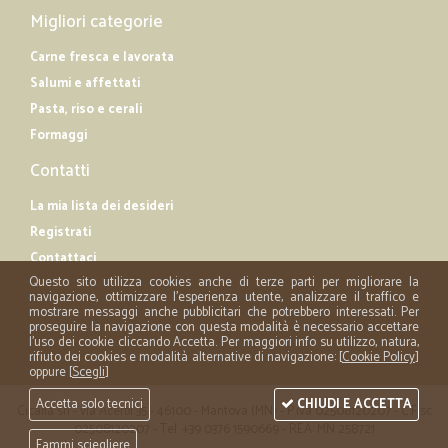
Migliori categorie
Carne fresca e lavorata
Salumi e affettati
Pasta, riso e cerali
Formaggi
Contatti
La mia lista dei desideri
Registrati
Contattaci
Questo sito utilizza cookies anche di terze parti per migliorare la
navigazione, ottimizzare l'esperienza utente, analizzare il traffico e
mostrare messaggi anche pubblicitari che potrebbero interessati. Per
proseguire la navigazione con questa modalità è necessario accettare
l'uso dei cookie cliccando Accetta. Per maggiori info su utilizzo, natura,
rifiuto dei cookies e modalità alternative di navigazione: [
Cookie Policy
]
oppure [
Scegli
]
Accetta solo tecnici
CHIUDI E ACCETTA
Cicalia srl - via Acerbi 35 - 46100 - Mantova (MN) - P.iva 02508120207 - C.Fisc
02508120207 - Tel. +39 0376 1590669 - REA: MN 258721
Fammi sciegliere