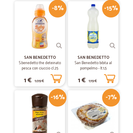
-8%
-15%
SAN BENEDETTO
SAN BENEDETTO
S.benedetto the deteinato
San Benedetto bibita al
pesca con ciuccio cl.25
pompelmo - lt.1,5
1 €
1 €
1,09 €
1,19 €
-16%
-7%