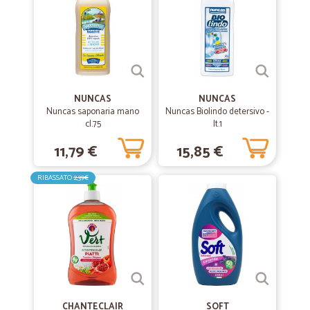
Serietà puntualità precisione
Serietà puntualità precisione
NUNCAS
NUNCAS
Nuncas saponaria mano
Nuncas Biolindo detersivo -
cl.75
lt.1
11,79 €
15,85 €
RIBASSATO
2,39€
CHANTECLAIR
SOFT