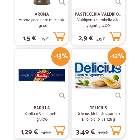
AROMA
PASTICCERIA VALDIPORRO
Aroma pepe nero macinato
Valdiporro ciambella allo
- gr.46
yogurt gr.400
1,5 €
2,9 €
1,79 €
3,15 €
-13%
-12%
BARILLA
DELICIUS
Barilla n.5 spaghetti -
Delicius filetti di sgombro
gr.500
all'olio di oliva 125 g
1,29 €
3,49 €
1,49 €
3,99 €