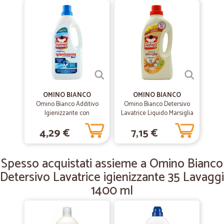
—
.
08/02/2020
Ottima esperienza
Ottima esperienza. Intanto ho acquistato articoli che non che non
riuscivo a trovare perdipiù a prezzi interessanti, secondo me. E poi il
servizio di consegna, non celere, di più. Perfetto
OMINO BIANCO
OMINO BIANCO
—
Vanda S.
13/12/2019
Omino Bianco Additivo
Omino Bianco Detersivo
Tutto bene
Igienizzante con
Lavatrice Liquido Marsiglia
tecnologia Deo+ 900 ml.
35 Lavaggi 1400 ml
Tutto bene, consiglio davvero!
4,29 €
7,15 €
Spesso acquistati assieme a Omino Bianco
—
Salvatore G.
20/08/2019
Detersivo Lavatrice igienizzante 35 Lavaggi
Consegna un po' lunga
1400 ml
Consegna un po' lunga, per il resto tutto ok
—
Antonella S.
28/01/2019