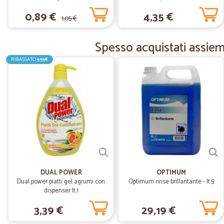
0,89 €
4,35 €
1,05 €
Spesso acquistati assie
RIBASSATO
3,55€
DUAL POWER
OPTIMUM
Dual power piatti gel agrumi con
Optimum rinse brillantante - lt.5
dispenser lt.1
3,39 €
29,19 €