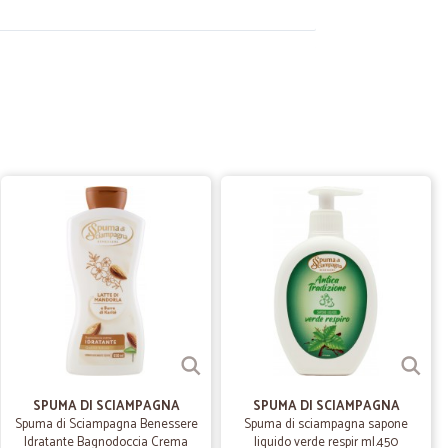
30/06/2020
genova:arrivato a genova alba giovedì consegnato
 N.
23/06/2020
!!!
31/05/2020
tere sicuramente
SPUMA DI SCIAMPAGNA
SPUMA DI SCIAMPAGNA
Spuma di Sciampagna Benessere
Spuma di sciampagna sapone
Idratante Bagnodoccia Crema
liquido verde respir ml.450