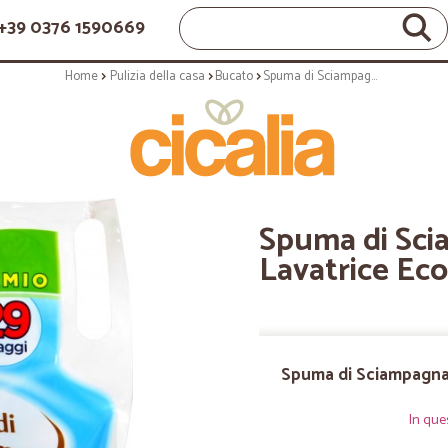
+39 0376 1590669
Home
Pulizia della casa
Bucato
Spuma di Sciampagna Bianco puro Lavatrice Ecoricarica 1305 ml
Spuma di Sci
Lavatrice Eco
Spuma di Sciampagna 
In que