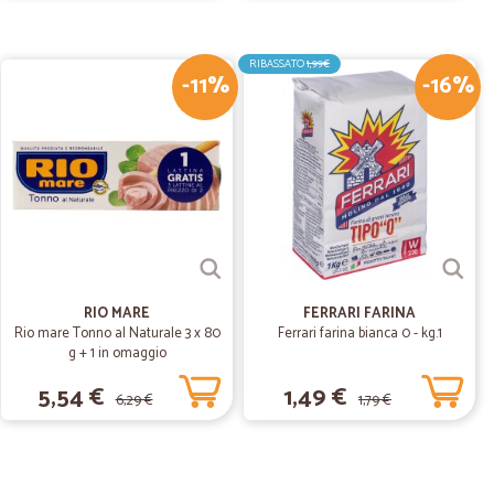
15/12/2019
RIBASSATO
1,99€
-11%
-16%
o
04/01/2019
 era alla mia porta la mattina del 04. Tutto era perfetto,
RIO MARE
FERRARI FARINA
Rio mare Tonno al Naturale 3 x 80
Ferrari farina bianca 0 - kg.1
g + 1 in omaggio
5,54 €
1,49 €
6,29 €
1,79 €