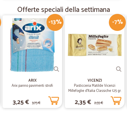
Offerte speciali della settimana
—
Carmen C.
-13%
Veloci
-7%
Veloci. Ottimo servizio. Lo consigli
—
Trustpilot
perfetto
Ho fatto l'ordine la notte del 02 ed
anche un piccolo regalo gratis ..
ARIX
VICENZI
Arix panno pavimenti strofi
Pasticceria Matilde Vicenzi
Millefoglie d'Italia Classiche 125 gr.
3,25 €
2,35 €
3,75 €
2,55 €