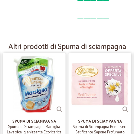
—
Giuseppe J.
tutto ottimo ,ma ..
tutto ottimo lentezza consegna a 
Altri prodotti di Spuma di sciampagna
venerdì a mezzogiorno.
—
Elena paula
Consigliati!!!!
Spedizione velocissima!!!! Consigliati
—
Claudia C.
Esperienza molto positiva
Esperienza molto positiva, da ripe
SPUMA DI SCIAMPAGNA
SPUMA DI SCIAMPAGNA
Spuma di Sciampagna Marsiglia
Spuma di Sciampagna Benessere
Lavatrice Igienizzante Ecoricarica
Setificante Sapone Profumato