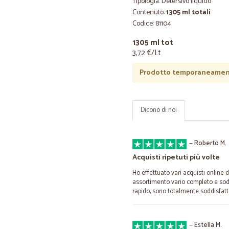
Tipologia: Detersivo liquido
Contenuto:
1305 ml totali
Codice: 81104
1305 ml tot
3,72 €/Lt
Prodotto temporaneament
Dicono di noi
—
Roberto M.
Acquisti ripetuti più volte
Ho effettuato vari acquisti online 
assortimento vario completo e sod
rapido, sono totalmente soddisfatt
—
Estella M.