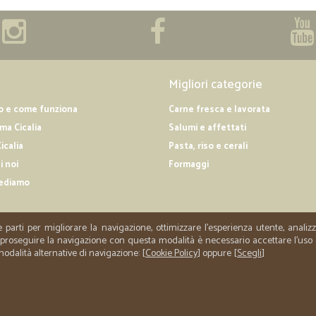
Migliori categorie
o e come funziona
Carne fresca e lavorata
a Cicalia
Salumi e affettati
icalia
Pasta, riso e cerali
i noi
Formaggi
ediamo
e parti per migliorare la navigazione, ottimizzare l'esperienza utente, anali
er proseguire la navigazione con questa modalità è necessario accettare l'uso
 modalità alternative di navigazione: [
Cookie Policy
] oppure [
Scegli
]