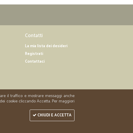
Contatti
La mia lista dei desideri
Registrati
Contattaci
zzare il traffico e mostrare messaggi anche
 dei cookie cliccando Accetta. Per maggiori
CHIUDI E ACCETTA