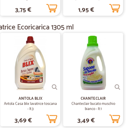
Latte di Mandorla e Burro di Karité
06/03/2020
3,75 €
1,95 €
650 ml
ndizioni perfette. Servizio clienti disponibilissimo. Tutto
rice Ecoricarica 1305 ml
12/02/2020
 io devo dire…molto buono
 dire b molto buono buona la velocità buono il fatto che
a un po’ i cioccolatini trovati un po’ duri non quel
i non c è molta scelta per la kinder e questo dispiace
a spero che metteranno cose in più tipo kinder Ferrero c è
ANTOLA BLIX
CHANTECLAIR
02/01/2020
Antola Casa blix lavatrice toscana
Chanteclair bucato muschio
- lt.3
bianco - lt.1
sime in 24 48 ore Prezzi buoni normali Trovi qualsiasi
3,69 €
3,49 €
i Marca o Produttore Sono Soddisfattissimo Bravi !!!