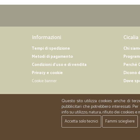
Informazioni
Cicalia
Tempi di spedizione
Chi siam
Metodi di pagamento
Programm
Condizioni d'uso e di vendita
Perché C
Privacy e cookie
Dicono d
Cookie banner
Dove sp
Questo sito utilizza cookies anche di terz
pubblicitari che potrebbero interessati. P
info su utilizzo, natura, rifiuto dei cookies e
Accetta solo tecnici
Fammi sciegliere