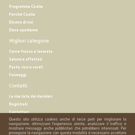
Programma Cicalia
Perché Cicalia
Dicono di noi
Dove spediamo
Migliori categorie
Carne fresca e lavorata
Salumi e affettati
Pasta, riso e cerali
Formaggi
Contatti
La mia lista dei desideri
Registrati
Contattaci
Questo sito utilizza cookies anche di terze parti per migliorare la
navigazione, ottimizzare l'esperienza utente, analizzare il traffico e
mostrare messaggi anche pubblicitari che potrebbero interessati. Per
proseguire la navigazione con questa modalità è necessario accettare