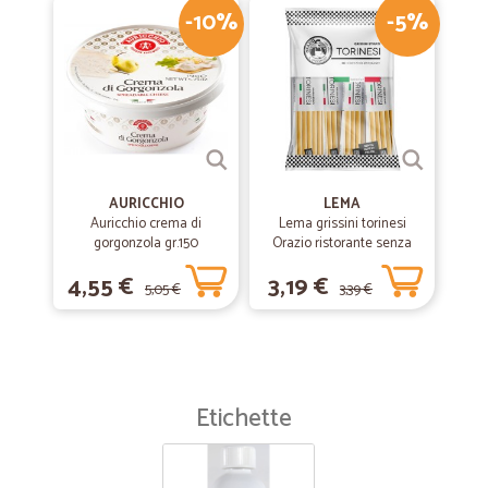
-10%
-5%
AURICCHIO
LEMA
Auricchio crema di
Lema grissini torinesi
gorgonzola gr.150
Orazio ristorante senza
olio di palma x30 gr.450
4,55 €
3,19 €
5,05 €
3,39 €
Etichette