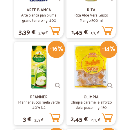
ARTE BIANCA
RITA
Arte bianca pan piuma
Rita Aloe Vera Gusto
grano tenero - gr.400
Mango 500 ml
3,39 €
1,45 €
3,89 €
1,85 €
-16%
-14%
PFANNER
OLIMPIA
Pfanner succo mela verde
Olimpia caramelle all'orzo
40% lt.2
dolci piaceri - gr.150
3 €
2,45 €
3,59 €
2,85 €