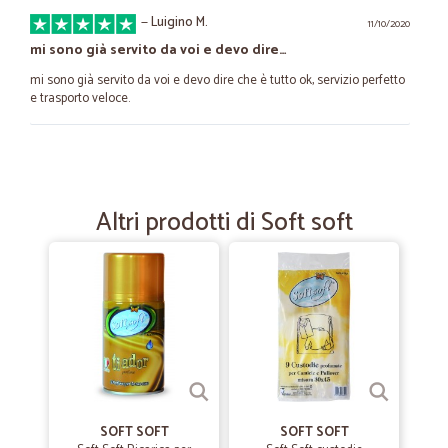
—
Luigino M.
11/10/2020
mi sono già servito da voi e devo dire…
mi sono già servito da voi e devo dire che è tutto ok, servizio perfetto
e trasporto veloce.
—
Giuseppe R.
16/10/2020
tutto bene merce e spedizione
Altri prodotti di Soft soft
tutto bene merce e spedizione
—
Trustpilot
30/08/2020
Veramente soddisfatto
Dopo aver provato altri servizi con scarsa soddisfazione ecco che
finalmente ho trovato un sito con una buona varietà di prodotti a
prezzi ragionevoli e con spedizione efficiente. Sono soddisfattissimo
SOFT SOFT
SOFT SOFT