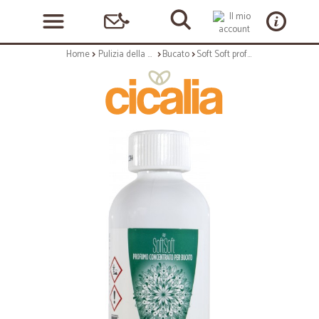
Home
Pulizia della casa
Bucato
Soft Soft profumo concentrato per bucato white musk ml.250