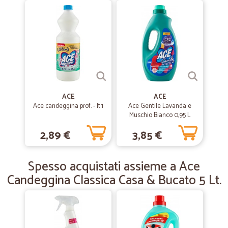
perfetto bravi
—
Tiziano O.
27/02/2019
ho acquistato diverse confezioni di…
ho acquistato diverse confezioni di pasta molisana ad un buon
prezzo ed in diversi formati che nei supermercati non sono reperibili
ACE
ACE
Ace candeggina prof. - lt.1
—
Mario P.
Ace Gentile Lavanda e
05/12/2018
Muschio Bianco 0,95 L
Le prestazioni offerte dalla Ditta sono…
2,89 €
3,85 €
Le prestazioni offerte dalla Ditta sono ottimali.
Spesso acquistati assieme a Ace
Candeggina Classica Casa & Bucato 5 Lt.