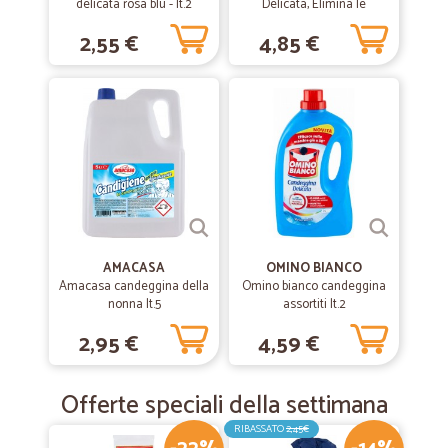
delicata rosa blu - lt.2
Delicata, Elimina le
Macchie e Rispetta i Colori,
2,55 €
4,85 €
Brezza Marina, 2000ml
AMACASA
OMINO BIANCO
Amacasa candeggina della
Omino bianco candeggina
nonna lt.5
assortiti lt.2
2,95 €
4,59 €
Offerte speciali della settimana
RIBASSATO
2,45€