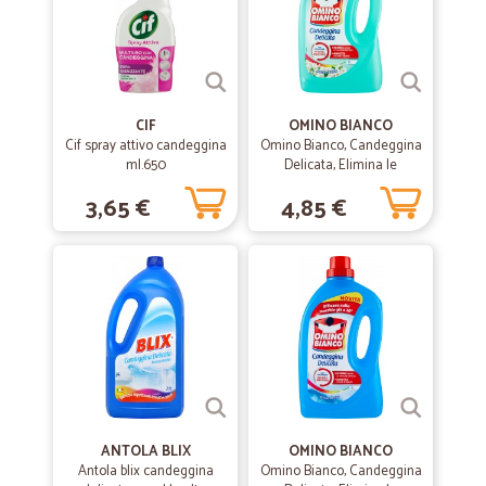
CIF
OMINO BIANCO
Cif spray attivo candeggina
Omino Bianco, Candeggina
ml.650
Delicata, Elimina le
Macchie e rispetta Colori,
3,65 €
4,85 €
Muschio Bianco, 2000ml
ANTOLA BLIX
OMINO BIANCO
Antola blix candeggina
Omino Bianco, Candeggina