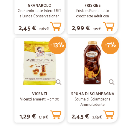
GRANAROLO
FRISKIES
Granarolo Latte Intero UHT
Friskies Purina gatto
a Lunga Conservazione 1
crocchette adult con
Lt.
coniglio, pollo e verdure
2,45 €
2,99 €
scatola gr.400
2,65 €
3,19 €
-13%
-7%
VICENZI
SPUMA DI SCIAMPAGNA
Vicenzi amaretti - gr.100
Spuma di Sciampagna
Ammorbidente
Concentrato Carezza
1,29 €
2,45 €
d'Argan 600 ml
1,49 €
2,65 €