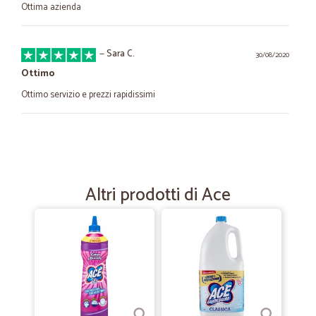
Ottima azienda
—
Sara C.
30/08/2020
Ottimo
Ottimo servizio e prezzi rapidissimi
—
Elena federica P.
24/06/2020
Bravi
Bravi ! Invio merce puntualissimo !
Altri prodotti di Ace
—
Simone T.
28/01/2020
Ottimo servizio
Ottimo servizio