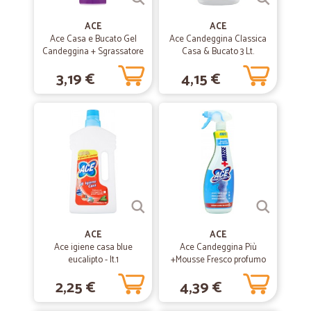
—
Nicola M.
03/01/2020
Tutto perfetto!!!
ACE
ACE
Ace Casa e Bucato Gel
Ace Candeggina Classica
Precisione, rapidità perfetto imballaggio. Garantito!!!
Candeggina + Sgrassatore
Casa & Bucato 3 Lt.
500 ml
3,19 €
4,15 €
—
Ferdinando T.
21/10/2019
Funziona alla perfezione ed è anche…
Funziona alla perfezione ed è anche veloce nelle consegna Lo
consiglio.
—
Giamila E.
05/08/2019
perfetto
tutto sempre celere e perfetto
ACE
ACE
Ace igiene casa blue
Ace Candeggina Più
eucalipto - lt.1
+Mousse Fresco profumo
—
Scalia F.
690 ml
26/07/2019
2,25 €
4,39 €
perfetto