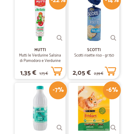
-22%
-14%
MUTTI
SCOTTI
Mutti le Verdurine Salsina
Scotti risette riso - gr.150
di Pomodoro e Verdurine
130 g
1,35 €
2,05 €
1,75 €
2,39 €
-7%
-6%