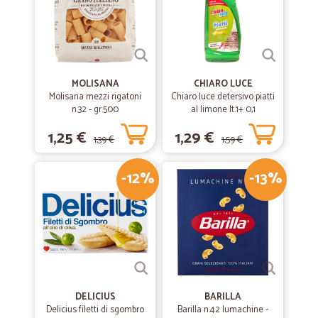
MOLISANA
CHIARO LUCE
Molisana mezzi rigatoni
Chiaro luce detersivo piatti
n.32 - gr.500
al limone lt.1+ 0,1
1,25 €
1,29 €
1,39 €
1,59 €
-12%
-13%
DELICIUS
BARILLA
Delicius filetti di sgombro
Barilla n.42 lumachine -