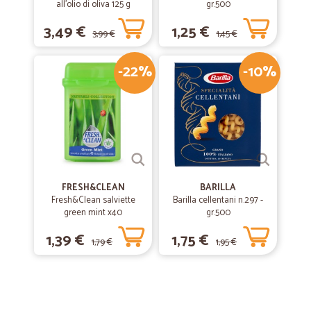
all'olio di oliva 125 g
gr.500
3,49 €
1,25 €
3,99 €
1,45 €
-22%
-10%
FRESH&CLEAN
BARILLA
Fresh&Clean salviette
Barilla cellentani n.297 -
green mint x40
gr.500
1,39 €
1,75 €
1,79 €
1,95 €