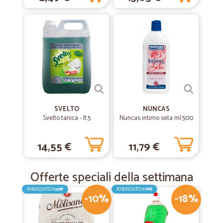
SVELTO
NUNCAS
Svelto tanica - lt.5
Nuncas intimo seta ml.500
14,55 €
11,79 €
Offerte speciali della settimana
RIBASSATO
1,45€
RIBASSATO
1,79€
-10%
-18%