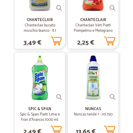
ONESTI E VELOCI. GRAZIE
CHANTECLAIR
CHANTECLAIR
—
Claudio C.
Chanteclair bucato
Chanteclair Vert Piatti
27/12/2019
muschio bianco - lt.1
Pompelmo e Melograno
Servizio ottimo
500 ml.
3,49 €
2,25 €
Servizio ottimo. Veloce e preciso. Lo consiglio.
—
Silvia C.
23/07/2019
Azienda al servizio
L'assistenza e la disponibilità dimostrata dal personale è stata
encomiabile
SPIC & SPAN
NUNCAS
Spic & Span Piatti Lime e
Nuncas tende 1 - ml.750
Fiori d'Arancio 1000 ml.
2,49 €
13,65 €