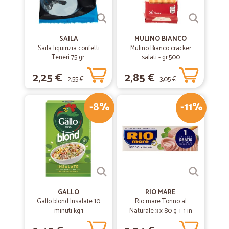
SAILA
MULINO BIANCO
Saila liquirizia confetti
Mulino Bianco cracker
Teneri 75 gr.
salati - gr.500
2,25 €
2,85 €
2,55 €
3,05 €
-8%
-11%
GALLO
RIO MARE
Gallo blond Insalate 10
Rio mare Tonno al
minuti kg.1
Naturale 3 x 80 g + 1 in
omaggio