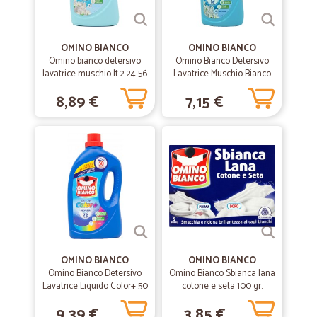
—
Franco francesco B.
22/06/2021
OMINO BIANCO
OMINO BIANCO
Precisi e veloci
Omino bianco detersivo
Omino Bianco Detersivo
lavatrice muschio lt.2.24 56
Lavatrice Muschio Bianco
Precisi e veloci
lavaggi
35 Lavaggi 1400 ml
8,89 €
7,15 €
—
Roberto D.
03/11/2020
I prodotti acquistati sono di ottima…
I prodotti acquistati sono di ottima qualità. La comunicazione
telefonica con l'assistenza è stata perfetta. Spedizione puntuale e
precisa.
—
Marina F.
29/07/2020
1a consegna
OMINO BIANCO
OMINO BIANCO
Omino Bianco Detersivo
Omino Bianco Sbianca lana
Gentilezza e cortesia del call center e del trasportatore, scatole in
Lavatrice Liquido Color+ 50
cotone e seta 100 gr.
cartone chiuse una leggermente ammaccata, penso dovuto al peso
Lavaggi 2000 ml
delle confezioni di bottiglie di acqua. Ho messo 5 stelle perché come
9,39 €
3,85 €
prima esperienza è stata molto soddisfacente.