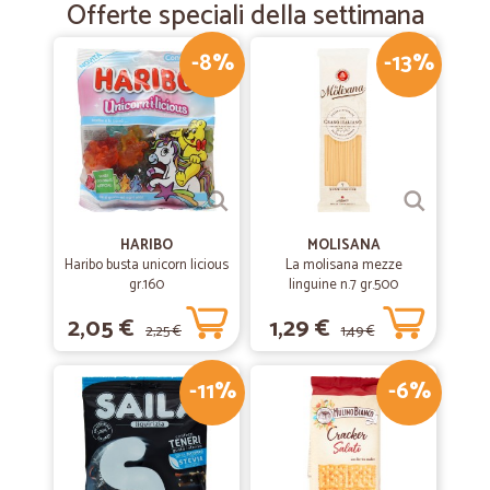
Offerte speciali della settimana
-8%
-13%
HARIBO
MOLISANA
Haribo busta unicorn licious
La molisana mezze
gr.160
linguine n.7 gr.500
2,05 €
1,29 €
2,25 €
1,49 €
-11%
-6%