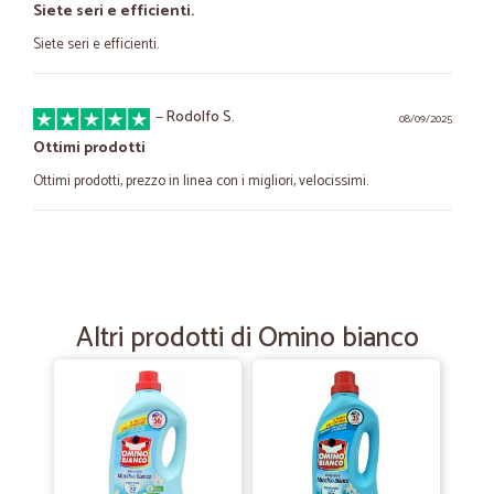
Siete seri e efficienti.
Siete seri e efficienti.
—
Rodolfo S.
08/09/2025
Ottimi prodotti
Ottimi prodotti, prezzo in linea con i migliori, velocissimi.
—
Rino L.
05/10/2022
Tutto bene consegna veloce
Tutto bene consegna veloce
Altri prodotti di Omino bianco
—
Ivana D.
07/02/2022
Servizio veloce articoli ben imballati…
Servizio veloce articoli ben imballati Peccato il corriere non consegni
alla porta avendo ordinato articoli pesanti