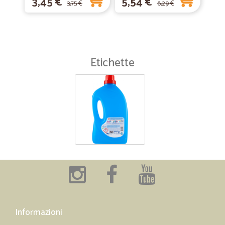
3,45 €
5,54 €
3,75 €
6,29 €
Etichette
Informazioni