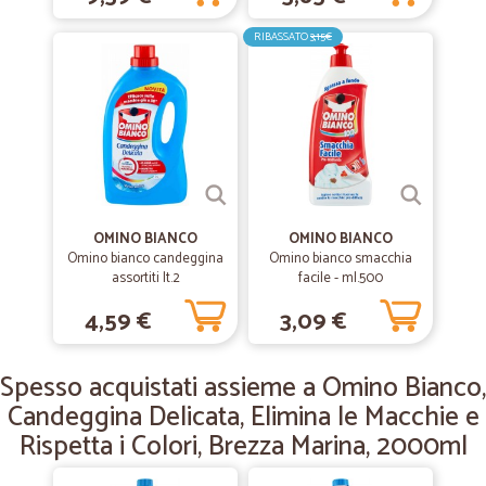
RIBASSATO
3,15€
—
Guido S.
07/05/2020
Molto professionali precisi e veloci
Molto professionali precisi e veloci
—
Alessandra G.
06/03/2020
Velocissimi
OMINO BIANCO
OMINO BIANCO
Omino bianco candeggina
Omino bianco smacchia
Imballati bene i pacchi, velocissimi e servizio impeccabile
assortiti lt.2
facile - ml.500
4,59 €
3,09 €
—
Donatella T.
09/01/2020
Tutto perfetto!!!
Spesso acquistati assieme a Omino Bianco,
Tutto perfetto!!!
Candeggina Delicata, Elimina le Macchie e
Rispetta i Colori, Brezza Marina, 2000ml