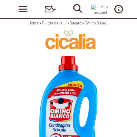
Home
Pulizia della casa
Bucato
Omino Bianco, Candeggina Delicata, Elimina le Macchie e Rispetta i Colori, Brezza Marina, 2000ml