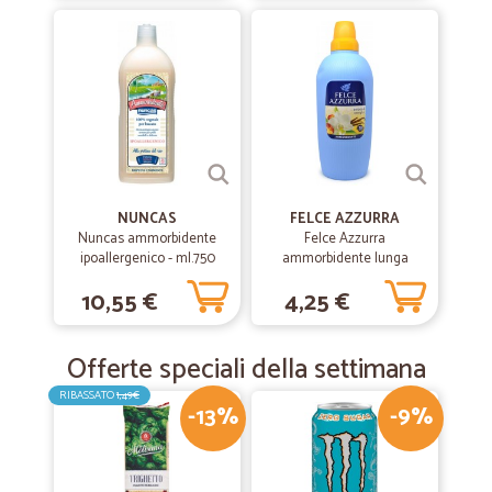
NUNCAS
FELCE AZZURRA
Nuncas ammorbidente
Felce Azzurra
ipoallergenico - ml.750
ammorbidente lunga
durata - lt.2
10,55 €
4,25 €
Offerte speciali della settimana
RIBASSATO
1,49€
-13%
-9%