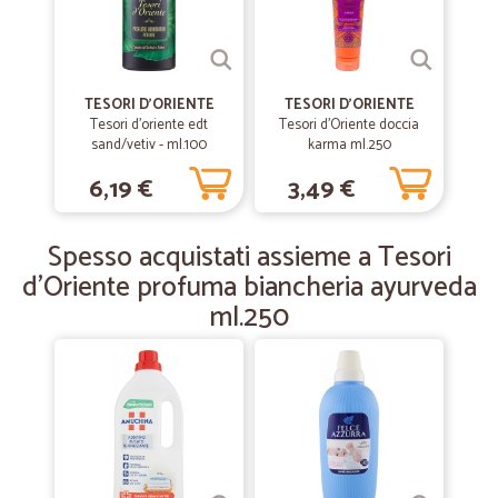
—
Anna R.
18/06/2019
vasta scelta di prodotti a ottimi prezzi
TESORI D'ORIENTE
TESORI D'ORIENTE
Tesori d'oriente edt
Tesori d'Oriente doccia
vasta scelta di prodotti a ottimi prezzi
sand/vetiv - ml.100
karma ml.250
6,19 €
3,49 €
—
Leone F.
28/03/2019
Ottimi prodotti
Spesso acquistati assieme a Tesori
Ottimi prodotti. Spedizione veloce
d'Oriente profuma biancheria ayurveda
ml.250