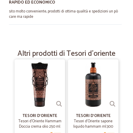
RAPIDO ED ECONOMICO
sito molto conveniente, prodotti di ottima qualità e spedizioni un pò
care ma rapide
—
Ugo D.
30/11/2021
Prodotti di qualità e servizio di…
Altri prodotti di Tesori d'oriente
Prodotti di qualità e servizio di spedizione molto buono
—
Renato C.
02/11/2021
Tutto ok dall'ordine all'arrivo del…
Tutto ok dall'ordine all'arrivo del prodotto
—
Silvana G.
14/04/2021
TESORI D'ORIENTE
TESORI D'ORIENTE
Mi sono trovata bene buoni i prodotti e…
Tesori d'Oriente Hammam
Tesori d'Oriente sapone
Doccia crema olio 250 ml.
liquido hammam ml.300
Mi sono trovata bene buoni i prodotti e veloci nelle consegne e i
prezzi sono ottimi