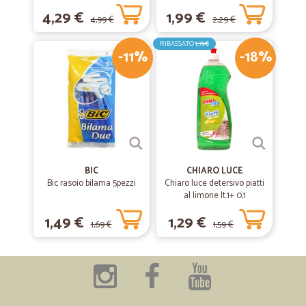
4,29 €
1,99 €
4,99 €
2,29 €
RIBASSATO
1,79€
-11%
-18%
BIC
CHIARO LUCE
Bic rasoio bilama 5pezzi
Chiaro luce detersivo piatti
al limone lt.1+ 0,1
1,49 €
1,29 €
1,69 €
1,59 €