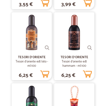
3,55 €
3,99 €
—
Paola B.
14/05/2020
Servizio affidabile
Servizio affidabile, preciso e rapidissimo. Consigliato!!
—
Eleonora M.
07/03/2020
Mi sono trovata benissimo infatti ora…
TESORI D'ORIENTE
TESORI D'ORIENTE
Mi sono trovata benissimo infatti ora acquisterò sempre. ottima la
Tesori d'oriente edt loto -
Tesori d'oriente edt
consegna e l'imballo dei prodotti, il fresco ottimo e di qualità, contatto
ml.100
hammam - ml.100
costante con le mail su dove si trova la spedizione. l'unica pecca è il
costo del pagamento con paypal che invece sarebbe molto meglio
6,25 €
6,25 €
che con la carta di credito o il bonifico. per il resto tutto ottimo
—
Alfio S.
18/12/2019
STAFF Semplicemente FANTASTICI e…
STAFF Semplicemente FANTASTICI e Puntualissimi !