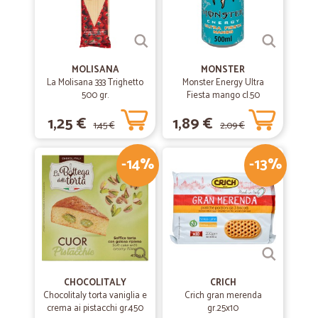
MOLISANA
MONSTER
La Molisana 333 Trighetto
Monster Energy Ultra
500 gr.
Fiesta mango cl.50
1,25 €
1,89 €
1,45 €
2,09 €
-14%
-13%
CHOCOLITALY
CRICH
Chocolitaly torta vaniglia e
Crich gran merenda
crema ai pistacchi gr.450
gr.25x10