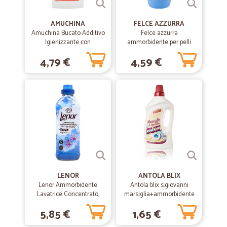
AMUCHINA
FELCE AZZURRA
Amuchina Bucato Additivo
Felce azzurra
Igienizzante con
ammorbidente per pelli
Ammorbidente 1000 ml.
sensibili - lt.2
4,79 €
4,59 €
LENOR
ANTOLA BLIX
Lenor Ammorbidente
Antola blix s.giovanni
Lavatrice Concentrato,
marsiglia+ammorbidente
Risveglio Primaverile, 42
lt1
5,85 €
1,65 €
Lavaggi 882 ml