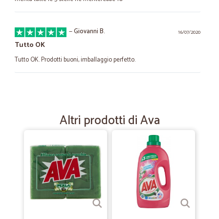
—
Giovanni B.
16/07/2020
Tutto OK
Tutto OK. Prodotti buoni, imballaggio perfetto.
—
.
13/06/2020
Ottimo
Altri prodotti di Ava
I prezzi non sono molto competitivi. Ma comodo per il pagamento in
contanti
—
Corrado S.
14/02/2020
Ottimi prodotti .Ottimo servizio e…
Ottimi prodotti .Ottimo servizio e serietà nella fornitura tramite
corriere.