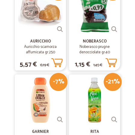
AURICCHIO
NOBERASCO
Auricchio scamorza
Noberasco prugne
affumicata gr.250
denocciolate gr.40
5,57 €
1,15 €
6,19 €
1,45 €
-7%
-21%
GARNIER
RITA