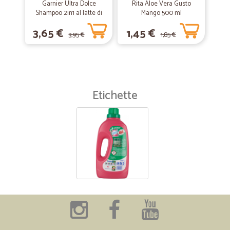
Garnier Ultra Dolce
Rita Aloe Vera Gusto
Shampoo 2in1 al latte di
Mango 500 ml
Vaniglia e polpa di Papaya
3,65 €
1,45 €
per capelli lunghi, 300 ml.
3,95 €
1,85 €
Etichette