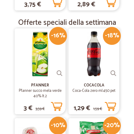
3,75 €
2,89 €
Offerte speciali della settimana
-16%
-18%
PFANNER
COCACOLA
Pfanner succo mela verde
Coca-Cola zero ml.450 pet
40% lt.2
3 €
1,29 €
3,59 €
1,59 €
-10%
-20%