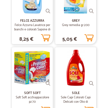
FELCE AZZURRA
GREY
Felce Azzurra Lavatrice per
Grey remedia gr.200
bianchi e colorati Sapone di
Aleppo 1,595 Lt. 32 lavaggi
8,25 €
5,05 €
SOFT SOFT
SOLE
Soft Soft acchiappacolore
Sole Capi Colorati Capi
pz.70
Delicati con Olio di
Patchouli 1 LT.