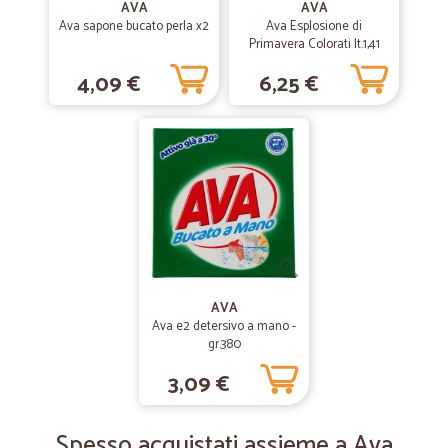
AVA
AVA
—
Angela serafina maria F.
Ava sapone bucato perla x2
Ava Esplosione di
29/12/2019
Primavera Colorati lt.1,41
Ottimo servizio
4,09 €
6,25 €
Ottimo servizio
—
Gianna V.
06/12/2019
Affidabile e veloce servizio a…
Affidabile e veloce servizio a domicilio cortese e professionale
—
Ginetta A.
24/07/2019
Puntualità e precisione!
AVA
Ava e2 detersivo a mano -
Puntualità e precisione!
gr.380
3,09 €
—
Fabio F.
21/05/2019
Acquisto marmellate in vasetti
Spesso acquistati assieme a Ava