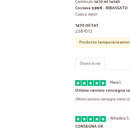
Contenuto:
1470 ml totali
Costava
3,99 €
- RIBASSATO
Codice: 69107
1470 ml tot
2,58 €/Lt
Prodotto temporaneament
Dicono di noi
—
Nava L.
Ottimo servizio consegna 
Ottimo servizio consegna come co
—
Alfredina S.
CONSEGNA OK