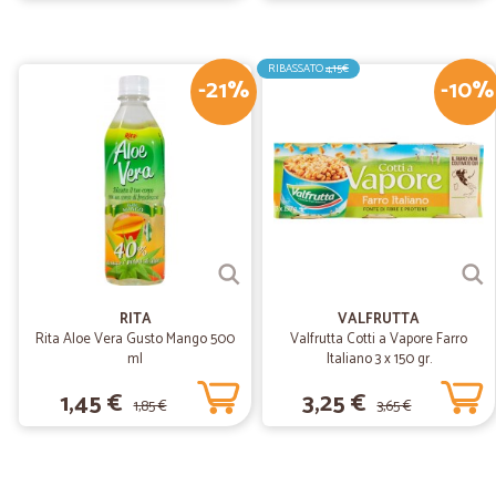
RIBASSATO
4,15€
-21%
-10%
RITA
VALFRUTTA
Rita Aloe Vera Gusto Mango 500
Valfrutta Cotti a Vapore Farro
ml
Italiano 3 x 150 gr.
1,45 €
3,25 €
1,85 €
3,65 €