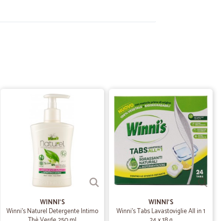
.
29/10/2022
rodotti ottima sia la…
izione che la consegna, bravi
.
14/08/2021
uoni
09/06/2020
 veloce
 Grazie
WINNI'S
WINNI'S
Winni's Naturel Detergente Intimo
Winni's Tabs Lavastoviglie All in 1
Thè Verde 250 ml
24 x 18 g