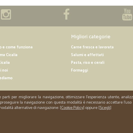
Migliori categorie
o e come funziona
Carne fresca e lavorata
a Cicalia
Salumi e affettati
icalia
Pasta, riso e cerali
i noi
Formaggi
ediamo
e parti per migliorare la navigazione, ottimizzare l'esperienza utente, anali
er proseguire la navigazione con questa modalità è necessario accettare l'uso
 modalità alternative di navigazione: [
Cookie Policy
] oppure [
Scegli
]