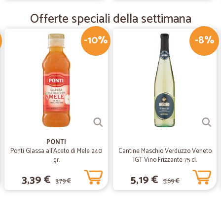
—
Giuseppe C
Offerte speciali della settimana
Va tutto bene
Va tutto bene; ritengo però le spese
-10%
-8%
—
Giovanna C.
O timido prodotti e spedizio
O timido prodotti e spedizioni vel
PONTI
Ponti Glassa all'Aceto di Mele 240
Cantine Maschio Verduzzo Veneto
gr.
IGT Vino Frizzante 75 cl.
3,39 €
5,19 €
3,79 €
5,69 €