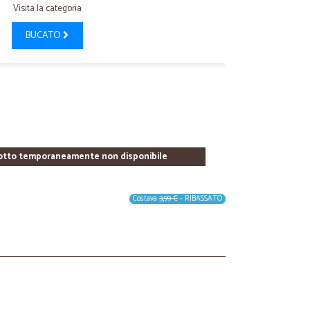
Visita la categoria
BUCATO
otto temporaneamente non disponibile
Costava
3,99 €
- RIBASSATO