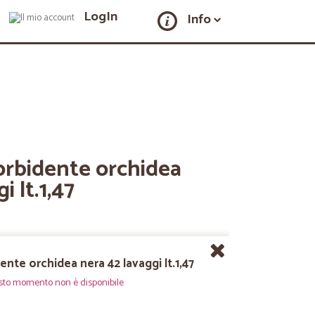
LogIn
Info
rbidente orchidea
i lt.1,47
nte orchidea nera 42 lavaggi lt.1,47
sto momento non è disponibile