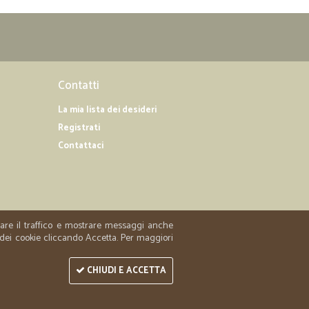
Contatti
La mia lista dei desideri
Registrati
Contattaci
zzare il traffico e mostrare messaggi anche
 dei cookie cliccando Accetta. Per maggiori
CHIUDI E ACCETTA