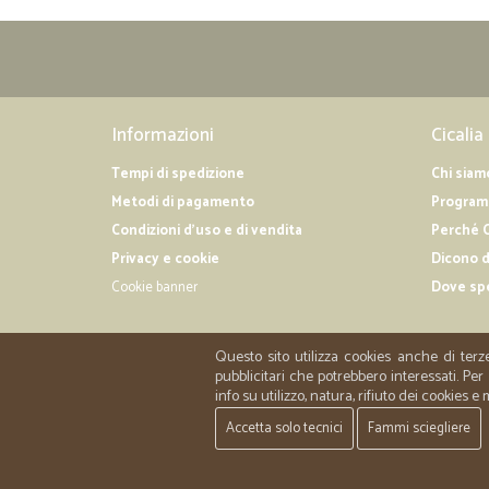
Informazioni
Cicalia
Tempi di spedizione
Chi siam
Metodi di pagamento
Programm
Condizioni d'uso e di vendita
Perché C
Privacy e cookie
Dicono d
Cookie banner
Dove sp
Questo sito utilizza cookies anche di terz
pubblicitari che potrebbero interessati. P
info su utilizzo, natura, rifiuto dei cookies e
Accetta solo tecnici
Fammi sciegliere