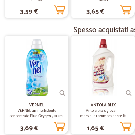
3,59 €
3,65 €
Spesso acquistati a
VERNEL
ANTOLA BLIX
VERNEL ammorbidente
Antola blix s.giovanni
concentrato Blue Oxygen 700 ml.
marsiglia+ammorbidente lt1
3,69 €
1,65 €