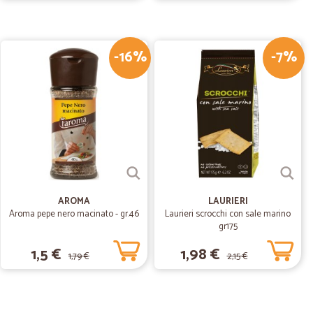
.
13/07/2019
 di trasporto un po' elevate.
-16%
-7%
16/05/2019
ni…
ocissime
AROMA
LAURIERI
Aroma pepe nero macinato - gr.46
Laurieri scrocchi con sale marino
gr175
1,5 €
1,98 €
1,79 €
2,15 €