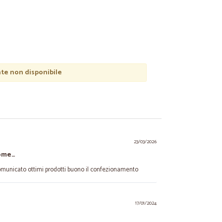
e non disponibile
23/03/2026
come…
municato ottimi prodotti buono il confezionamento
17/01/2024