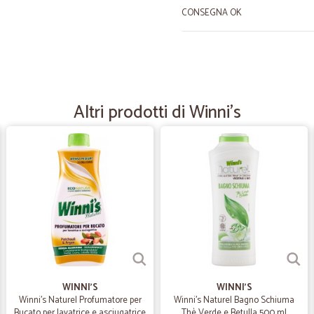
CONSEGNA OK
—
Francesco M
Cliente soddisfattoBuoni i p
Buoni i prodotti ottima sia la sped
Altri prodotti di Winni's
—
Emanuela P
Ottimo servizio e prodotti b
Ottimo servizio e prodotti buoni
—
Andrea C.
Ottimi prodotti e consegna
Ottimi prodotti e consegna veloce!
WINNI'S
WINNI'S
Winni's Naturel Profumatore per
Winni's Naturel Bagno Schiuma
Bucato per lavatrice e asciugatrice
Thè Verde e Betulla 500 ml