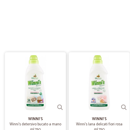
WINNI'S
WINNI'S
Winni's detersivo bucato a mano
Winni's lana delicati fiori rosa
ml.750
ml.750