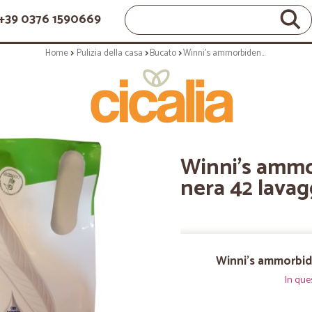
+39 0376 1590669
Home
Pulizia della casa
Bucato
Winni's ammorbidente orchidea nera 42 lavaggi lt.1,47
Winni's ammo
nera 42 lavagg
Winni's ammorbide
In que