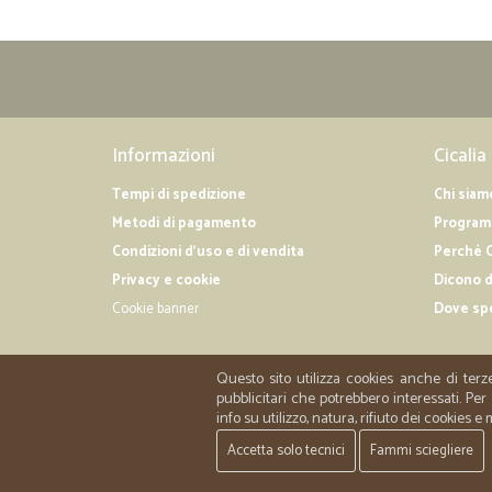
Informazioni
Cicalia
Tempi di spedizione
Chi siam
Metodi di pagamento
Programm
Condizioni d'uso e di vendita
Perché C
Privacy e cookie
Dicono d
Cookie banner
Dove sp
Questo sito utilizza cookies anche di terz
pubblicitari che potrebbero interessati. P
info su utilizzo, natura, rifiuto dei cookies e
Accetta solo tecnici
Fammi sciegliere