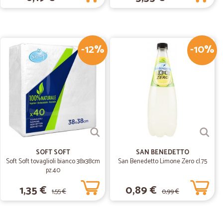
er lavoro.
12/08/2019
-12%
-10%
23/04/2019
SOFT SOFT
SAN BENEDETTO
Soft Soft tovaglioli bianco 38x38cm
San Benedetto Limone Zero cl.75
pz.40
1,35 €
0,89 €
1,55 €
0,99 €