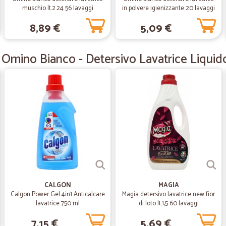
coorenti nel rispondere alla richie
muschio lt.2.24 56 lavaggi
in polvere igienizzante 20 lavaggi
complimentarmi
8,89 €
5,09 €
—
Isabella R.
Omino Bianco - Detersivo Lavatrice Liquido
Ottimi prodotti e consegna 
Ottimi prodotti e consegna celere
—
Nadia G.
La consegna ha rispettato l
La consegna ha rispettato la data p
Soddisfatta
—
Ivana A.
CALGON
MAGIA
Calgon Power Gel 4in1 Anticalcare
Magia detersivo lavatrice new fior
complimenti
lavatrice 750 ml
di loto lt.1,5 60 lavaggi
Pienamente soddisfatta del servizio,
7,15 €
5,69 €
ottima la qualità dei prodotti fresc