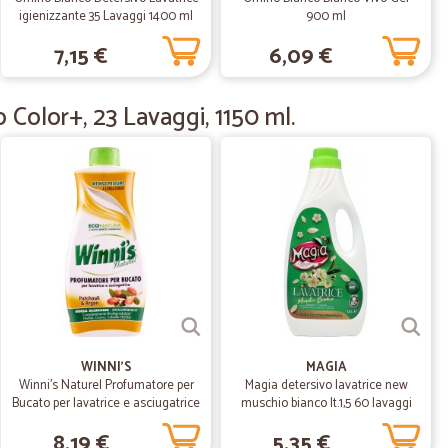
sta, affido ad ottimo corriere, non posso che
igienizzante 35 Lavaggi 1400 ml
900 ml
7,15 €
6,09 €
17/07/2021
 Color+, 23 Lavaggi, 1150 ml.
celere
05/06/2020
a data…
revista in fase di ordine. L'imballo della merce curato.
WINNI'S
MAGIA
31/03/2020
Winni's Naturel Profumatore per
Magia detersivo lavatrice new
Bucato per lavatrice e asciugatrice
muschio bianco lt.1,5 60 lavaggi
Patchouli & Argan 250 ml.
 complimenti a tutti gli operatori. Ampia scelta di articoli,
8,19 €
5,35 €
hi, facilità ad inserire l'ordine. Consegna velocissima