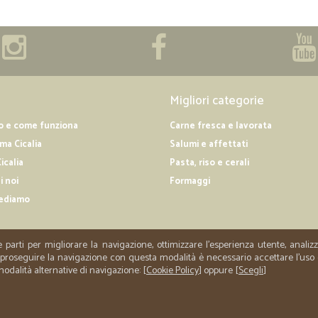
Migliori categorie
o e come funziona
Carne fresca e lavorata
a Cicalia
Salumi e affettati
icalia
Pasta, riso e cerali
i noi
Formaggi
ediamo
e parti per migliorare la navigazione, ottimizzare l'esperienza utente, anali
er proseguire la navigazione con questa modalità è necessario accettare l'uso
 modalità alternative di navigazione: [
Cookie Policy
] oppure [
Scegli
]