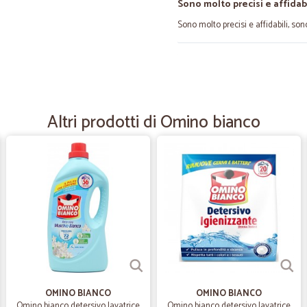
Sono molto precisi e affidabi
Sono molto precisi e affidabili, so
—
Fausta M.
Velocità
Troppo veloci, da non credere. Ordi
Altri prodotti di Omino bianco
—
Filippo G.
servizio impeccabile
servizio impeccabile, anche se i pre
stessi prodotti a prezzi nettamente 
prodotti non è attenta a imballare b
simili.
—
Daniele F.
OMINO BIANCO
OMINO BIANCO
coorenti nel rispondere alla
Omino bianco detersivo lavatrice
Omino bianco detersivo lavatrice