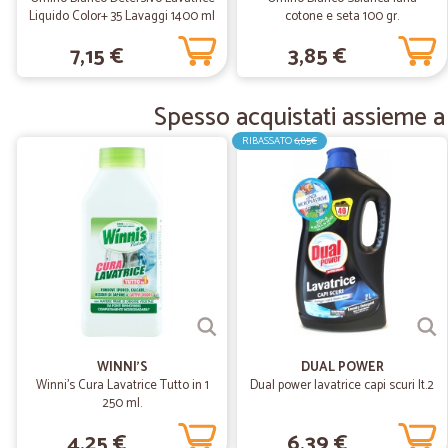
Liquido Color+ 35 Lavaggi 1400 ml
cotone e seta 100 gr.
7,15 €
3,85 €
Spesso acquistati assieme a 
RIBASSATO
6,85€
WINNI'S
DUAL POWER
Winni's Cura Lavatrice Tutto in 1
Dual power lavatrice capi scuri lt.2
250 ml.
4,25 €
6,39 €