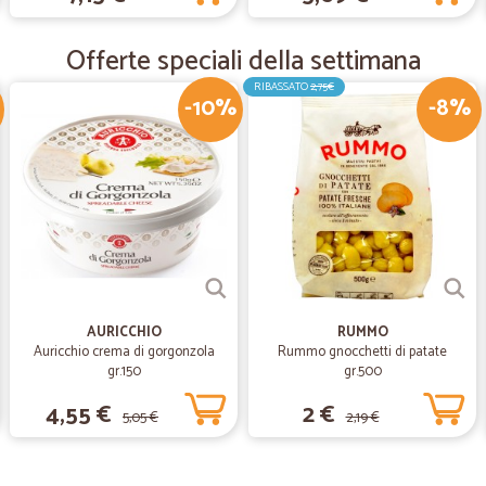
nonostante l'attuale periodo di sup
Offerte speciali della settimana
—
Hamid M.
RIBASSATO
2,75€
-10%
-8%
Veloce e preciso.
Veloce e preciso.
—
Matteo N.
Eccezionale.
Eccezionale. Super consigliato.
AURICCHIO
RUMMO
Auricchio crema di gorgonzola
Rummo gnocchetti di patate
gr.150
gr.500
4,55 €
2 €
5,05 €
2,19 €