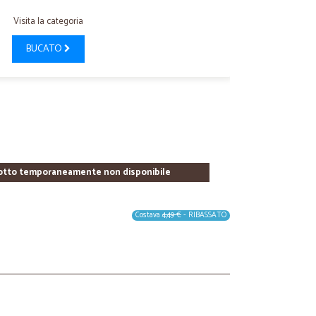
Visita la categoria
BUCATO
otto temporaneamente non disponibile
Costava
4,49 €
- RIBASSATO