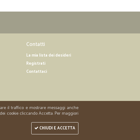
Contatti
La mia lista dei desideri
Registrati
Contattaci
zzare il traffico e mostrare messaggi anche
 dei cookie cliccando Accetta. Per maggiori
CHIUDI E ACCETTA