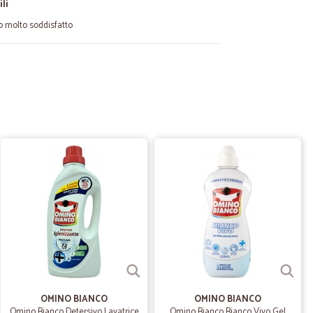
li
no molto soddisfatto
24/03/2023
ne recapitato il giorno dopo.
07/06/2022
zzi sono più alti dei supermercati . Dove si trovano gli
più bassi. tipo la pasta.Anche se la cura di chi imballa i
ene quei prodotti fragili, tipo bottiglie di passata e cose
24/10/2021
OMINO BIANCO
OMINO BIANCO
 richiesta
Omino Bianco Detersivo Lavatrice
Omino Bianco Bianco Vivo Gel