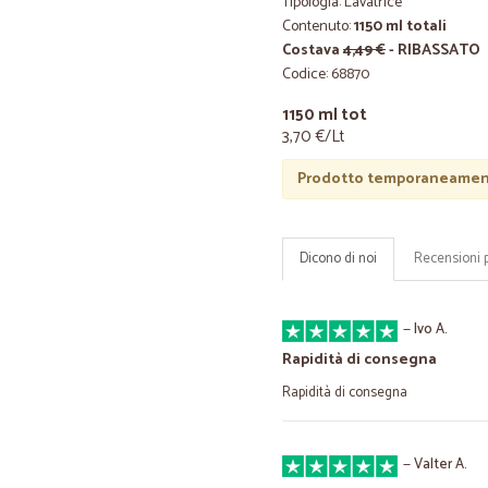
Tipologia: Lavatrice
Contenuto:
1150 ml totali
Costava
4,49 €
- RIBASSATO
Codice: 68870
1150 ml tot
3,70 €/Lt
Prodotto temporaneament
Dicono di noi
Recensioni 
—
Ivo A.
Rapidità di consegna
Rapidità di consegna
—
Valter A.