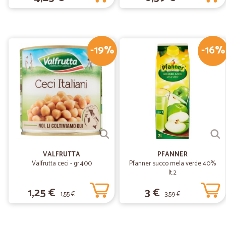
-19%
-16%
VALFRUTTA
PFANNER
Valfrutta ceci - gr.400
Pfanner succo mela verde 40%
lt.2
1,25 €
3 €
1,55 €
3,59 €