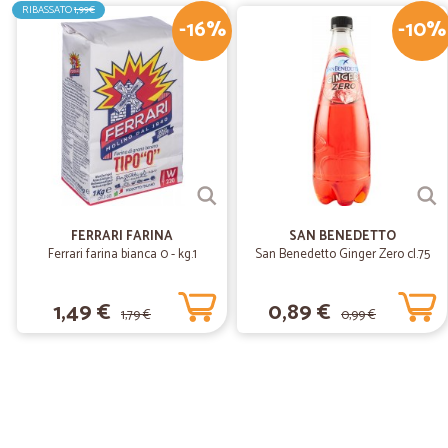
RIBASSATO
1,99€
-16%
-10%
FERRARI FARINA
SAN BENEDETTO
Ferrari farina bianca 0 - kg.1
San Benedetto Ginger Zero cl.75
1,49 €
0,89 €
1,79 €
0,99 €