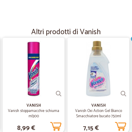
—
Giovanni M.
Puntuale e gentilissimo
Puntuale e gentilissimo
Altri prodotti di Vanish
—
Loredana T
Ottima esperienza, merce ar
Ottimo prodotto, merce arrivata in 
—
Angelo F.
Massima puntualità’ e corret
Massima puntualità’ e correttezza
VANISH
VANISH
Vanish stoppamacchie schiuma
Vanish Oxi Action Gel Bianco
ml300
Smacchiatore bucato 750ml
—
Maurizio E.
8,99 €
7,15 €
Molto veloci nella spedizion