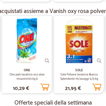
Molto veloci nella spedizione ! Molt
cquistati assieme a Vanish oxy rosa polve
—
Tiziano C.
Prodotti di ottima qualità..
Prodotti di ottima qualità... peccat
calcio.....sicuramente riaquisto speri
—
Katia S.
ottimo servizio
ottimo servizio, consegna puntuale 
ONE
SOLE
accuratamente rivestiti con pluriba
One polv lavatrice eco aloe
Sole Polvere lavatrice Bianco
selezionato Sono stata molto sodd
misurini100 kg.6
Splendente 115 lavaggi 5,75 kg
10,29 €
21,95 €
—
Maria anton
Utile!!!
Offerte speciali della settimana
Servizio utile, essenziale in quest