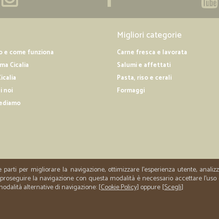
Migliori categorie
o e come funziona
Carne fresca e lavorata
a Cicalia
Salumi e affettati
icalia
Pasta, riso e cerali
i noi
Formaggi
ediamo
e parti per migliorare la navigazione, ottimizzare l'esperienza utente, anali
er proseguire la navigazione con questa modalità è necessario accettare l'uso
 modalità alternative di navigazione: [
Cookie Policy
] oppure [
Scegli
]