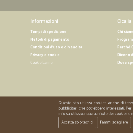
Informazioni
Cicalia
Tempi di spedizione
Chi siam
Metodi di pagamento
Programm
Condizioni d'uso e di vendita
Perché C
Privacy e cookie
Dicono d
Cookie banner
Dove sp
Questo sito utilizza cookies anche di terz
pubblicitari che potrebbero interessati. P
info su utilizzo, natura, rifiuto dei cookies e
Accetta solo tecnici
Fammi sciegliere