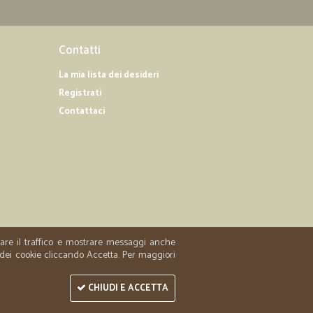
Contatti
La mia lista dei desideri
Registrati
Contattaci
zzare il traffico e mostrare messaggi anche
 dei cookie cliccando Accetta. Per maggiori
CHIUDI E ACCETTA