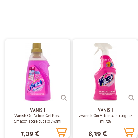
VANISH
VANISH
Vanish Oxi Action Gel Rosa
vVanish Oxi Action 4 in 1 trigger
Smacchiatore bucato 750ml
ml.725
7,09 €
8,39 €