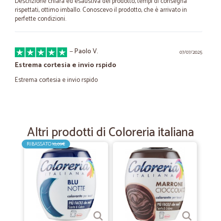
Descrizione chiara ed esaustiva del prodotto, tempi di consegna
rispettati, ottimo imballo. Conoscevo il prodotto, che è arrivato in
perfette condizioni.
—
Paolo V.
07/07/2025
Estrema cortesia e invio rspido
Estrema cortesia e invio rspido
—
Trustpilot
15/06/2023
Tutto ottimo
Altri prodotti di Coloreria italiana
Spedizione veloce, prezzi competitivi, tracciamento preciso, e in più su
RIBASSATO
10,09€
un ordine di una decina di bevande me ne sono state regalate tre in
più. Sicuramente comprerò ancora e lo straconsiglio!
—
Enzo L.
10/06/2023
Il pacco è arrivato puntuale senza…
Il pacco è arrivato puntuale senza nessun intoppo. Il prodotto era