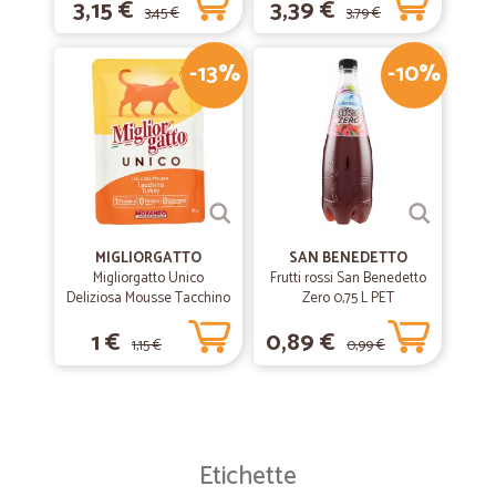
3,15 €
3,39 €
3,45 €
3,79 €
-13%
-10%
MIGLIORGATTO
SAN BENEDETTO
Migliorgatto Unico
Frutti rossi San Benedetto
Deliziosa Mousse Tacchino
Zero 0,75 L PET
85 gr.
1 €
0,89 €
1,15 €
0,99 €
Etichette