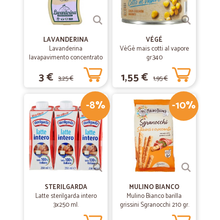
LAVANDERINA
VÉGÉ
Lavanderina
VèGè mais cotti al vapore
lavapavimento concentrato
gr.340
fiorito bio lt.1
3 €
1,55 €
3,25 €
1,95 €
-8%
-10%
STERILGARDA
MULINO BIANCO
Latte sterilgarda intero
Mulino Bianco barilla
3x250 ml.
grissini Sgranocchi 210 gr.