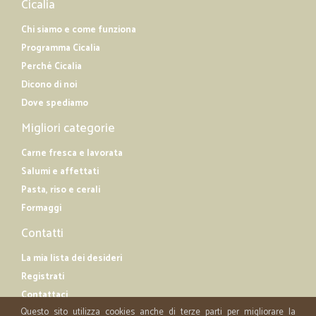
Cicalia
Chi siamo e come funziona
Programma Cicalia
Perché Cicalia
Dicono di noi
Dove spediamo
Migliori categorie
Carne fresca e lavorata
Salumi e affettati
Pasta, riso e cerali
Formaggi
Contatti
La mia lista dei desideri
Registrati
Contattaci
Questo sito utilizza cookies anche di terze parti per migliorare la