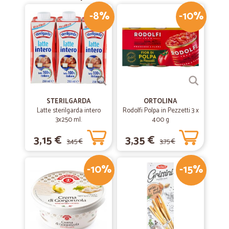
-8%
-10%
STERILGARDA
ORTOLINA
Latte sterilgarda intero
Rodolfi Polpa in Pezzetti 3 x
3x250 ml.
400 g
3,15 €
3,35 €
3,45 €
3,75 €
-10%
-15%