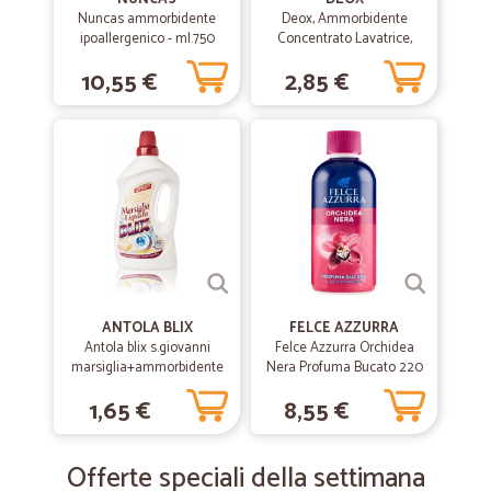
Nuncas ammorbidente
Deox, Ammorbidente
ipoallergenico - ml.750
Concentrato Lavatrice,
Campo di Lavanda, 33
10,55 €
2,85 €
Lavaggi, 660 ml
ANTOLA BLIX
FELCE AZZURRA
Antola blix s.giovanni
Felce Azzurra Orchidea
marsiglia+ammorbidente
Nera Profuma Bucato 220
lt1
ml
1,65 €
8,55 €
Offerte speciali della settimana