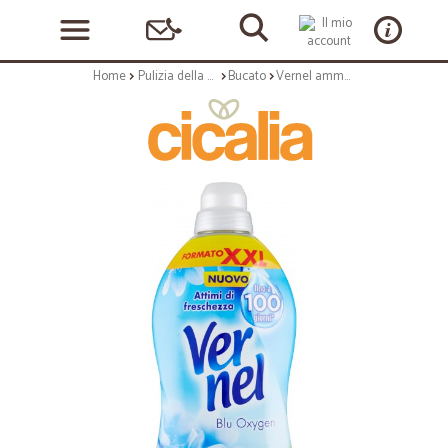
Home
Pulizia della casa
Bucato
Vernel ammorbidente concentrato blu oxygen lt.2