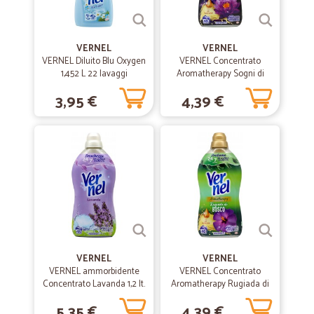
—
Lucilla D.
24/11/2019
Puntualità
VERNEL
VERNEL
Puntualità, confezione ben fatta, prodotti secondo descrizione.
VERNEL Diluito Blu Oxygen
VERNEL Concentrato
Pienamente soddisfatta. Grazie
1,452 L 22 lavaggi
Aromatherapy Sogni di
Loto 1,15L 46 lavaggi
3,95 €
4,39 €
—
Gerolamo F.
15/10/2019
Solleciti anche nella comunicazione
Solleciti anche nella comunicazione
—
Luca D.
01/10/2019
Prodotti ottimi
Prodotti ottimi, spedizioniere molto gentile. Nelle risposte via mail "
cicalia", riguardo ad una richiesta lecita, potrebbero rispondere in un
VERNEL
VERNEL
modo più' gentile.
VERNEL ammorbidente
VERNEL Concentrato
Concentrato Lavanda 1,2 lt.
Aromatherapy Rugiada di
Bosco 1,15L 46 lavaggi
5,35 €
4,39 €
—
Mauro A.
05/06/2019