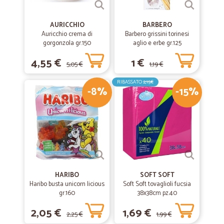
AURICCHIO
BARBERO
Auricchio crema di
Barbero grissini torinesi
gorgonzola gr.150
aglio e erbe gr.125
4,55 €
1 €
5,05 €
1,19 €
RIBASSATO
2,15€
-8%
-15%
HARIBO
SOFT SOFT
Haribo busta unicorn licious
Soft Soft tovaglioli fucsia
gr.160
38x38cm pz.40
2,05 €
1,69 €
2,25 €
1,99 €