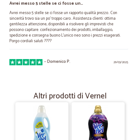
Avrei messo 5 stelle se ci fosse un…
Avrei messo 5 stelle se ci fosse un rapporto qualità prezzo.. Con
sincerità trovo sia un po' troppo caro.. Assistenza clienti: ottima
gentilezza attenzione, disponibili a risolvere gli imprevisti che
possono capitare. confezionamento dei prodotti, imballaggio,
spedizione e consegna buono L'unico neo sono i prezzi esagerati.
Porgo cordiali saluti ????
—
Domenico P.
29/03/2025
Offerta velocità di spedizione e…
Offerta velocità di spedizione e consegna accurato imballaggio.
Prodotti buoni a prezzo ottimo.
Altri prodotti di Vernel
—
Giuseppe O.
08/01/2021
Tutto ok!!
Tutto ok!!! Consigliato..