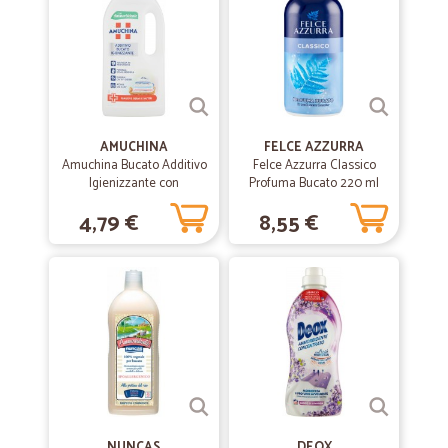
molto soddisfatto
AMUCHINA
FELCE AZZURRA
Amuchina Bucato Additivo
Felce Azzurra Classico
Igienizzante con
Profuma Bucato 220 ml
Ammorbidente 1000 ml.
4,79 €
8,55 €
NUNCAS
DEOX