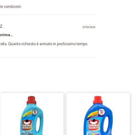
tte condizioni.
Z.
27/10/2021
 prima…
volta. Quanto richiesto è arrivato in pochissimo tempo.
31/01/2021
re 4 stelle
telle
06/02/2021
hiuso tutto perfetto