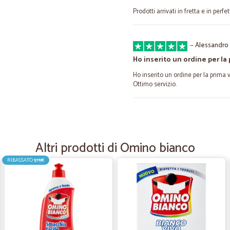
Prodotti arrivati in fretta e in perfe
—
Alessandro 
Ho inserito un ordine per la
Ho inserito un ordine per la prima 
Ottimo servizio.
—
.
Qualità e prezzo mi fanno da
Altri prodotti di Omino bianco
Qualità e prezzo mi fanno dare 4 s
RIBASSATO
3,15€
—
Serena M.
Ottimo
Arrivato in tempi brevi..pacco ben c