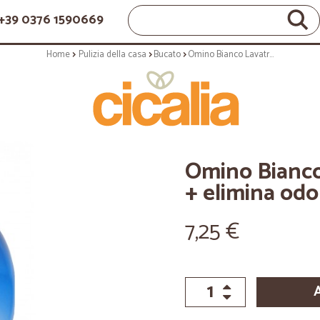
+39 0376 1590669
Home
Pulizia della casa
Bucato
Omino Bianco Lavatrice Anticalcare + elimina odori 750 ml.
Omino Bianco
+ elimina odo
7,25 €