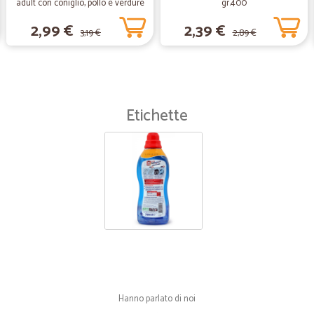
adult con coniglio, pollo e verdure
gr.400
scatola gr.400
2,99 €
2,39 €
3,19 €
2,89 €
Etichette
Hanno parlato di noi