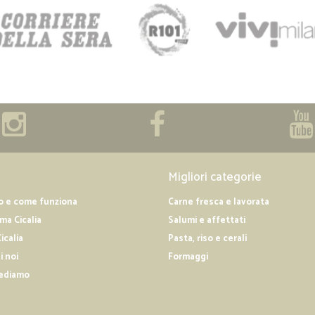
Migliori categorie
o e come funziona
Carne fresca e lavorata
a Cicalia
Salumi e affettati
icalia
Pasta, riso e cerali
i noi
Formaggi
ediamo