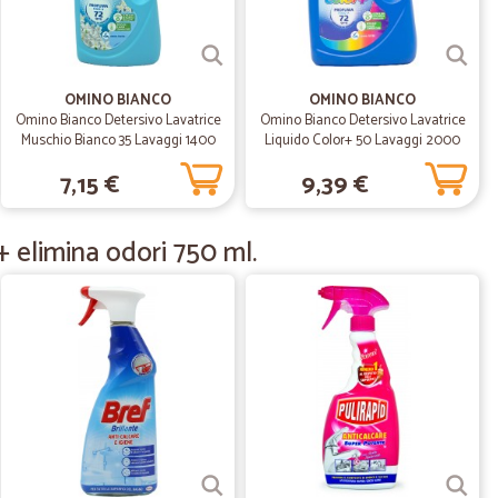
20/11/2020
gio perfetto
etto. Il sovrapprezzo, peraltro non eccessivo, è
OMINO BIANCO
OMINO BIANCO
o offerto. Io ho ordinato il sabato e la spesa mi è stata
Omino Bianco Detersivo Lavatrice
Omino Bianco Detersivo Lavatrice
a visto il periodo di lockdown, non mi pare di dovermi
Muschio Bianco 35 Lavaggi 1400
Liquido Color+ 50 Lavaggi 2000
il servizio clienti mi ha sempre tenuta perfettamente
ml
ml
7,15 €
9,39 €
ento dell'ordine. Consigliatissimo!
 elimina odori 750 ml.
07/06/2020
mo Monica Virsetti
.
24/05/2020
ne
 in continuo miglioramento, ma attenzione a ciò che viene
egnato per indisponibilità nel magazzino o altro. Sarebbe
nsegna ci fosse anche un DDT con il riepilogo di ciò che