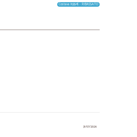
Costava
7,55 €
- RIBASSATO
31/07/2026