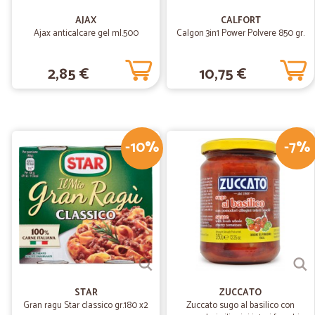
AJAX
CALFORT
Ajax anticalcare gel ml.500
Calgon 3in1 Power Polvere 850 gr.
2,85 €
10,75 €
-10%
-7%
STAR
ZUCCATO
Gran ragu Star classico gr.180 x2
Zuccato sugo al basilico con