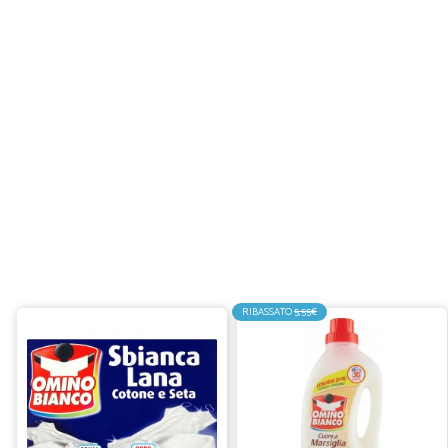
RIBASSATO
5,55€