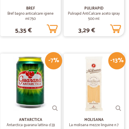
 corrisponda alla fattura.
BREF
PULIRAPID
Bref bagno anticalcare igiene
Pulirapid AntiCalcare aceto spray
ml.750
500 ml.
ta T.
25/04/2020
5,35 €
3,29 €
che rispettate - consegnano anche il tardo
-7%
-13%
07/12/2019
nali
 Grazie non mancherò nell'acquistare ancora da voi
23/08/2017
 puntualità …
alità nella consegna
ANTARCTICA
MOLISANA
Antarctica guarana lattina cl.33
La molisana mezze linguine n.7