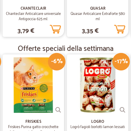
viene consegnato per verificare che
CHANTECLAIR
QUASAR
Chanteclair Anticalcare universale
Quasar Anticalcare Extraforte 580
Antigoccia 625 ml.
ml
—
Chiara rober
3,79 €
3,35 €
Tutto ok!
Tutto ok! Buona qualità e tempisti
Offerte speciali della settimana
pomeriggio/sera.
-6%
-17%
—
Maurizio B.
Tutto bene molto professio
Tutto bene, veloci e professionali
—
Trustpilot
La carne è super e ottima la
La carne è super e ottima la puntu
FRISKIES
LOGRO
Friskies Purina gatto crocchette
Logrò fagioli borlotti lamon lessati