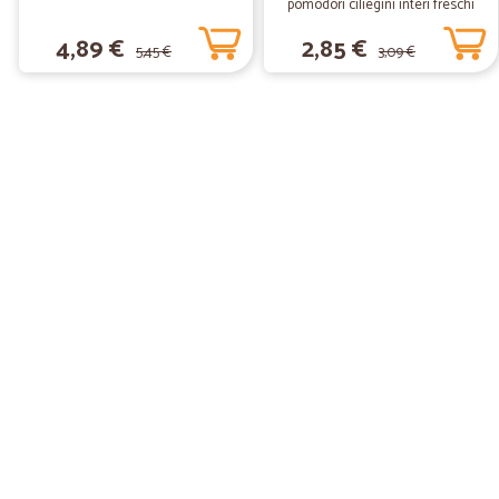
pomodori ciliegini interi freschi
gr.370
4,89 €
2,85 €
5,45 €
3,09 €