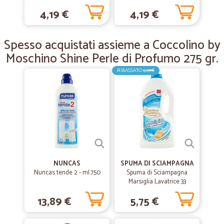
Orchidea Viola & Mirtilli 28
Sandalo & Caprifoglio 28
Tutto perfetto EFFICENTISSIMO
4,19 €
4,19 €
Lavaggi 645 ml
Lavaggi 645 ml
—
Giuseppina elena B.
Spesso acquistati assieme a Coccolino by
04/02/2019
Consegna veloce e massima serietà per…
Moschino Shine Perle di Profumo 275 gr.
Consegna veloce e massima serietà per ricevere prodotti
RIBASSATO
6,09€
freschissimi. La consiglio vivamente
NUNCAS
SPUMA DI SCIAMPAGNA
Nuncas tende 2 - ml.750
Spuma di Sciampagna
Marsiglia Lavatrice 33
lavaggi
13,89 €
5,75 €