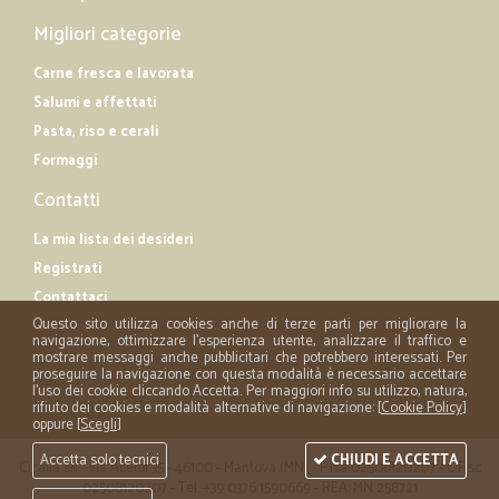
Migliori categorie
Carne fresca e lavorata
Salumi e affettati
Pasta, riso e cerali
Formaggi
Contatti
La mia lista dei desideri
Registrati
Contattaci
Questo sito utilizza cookies anche di terze parti per migliorare la
navigazione, ottimizzare l'esperienza utente, analizzare il traffico e
mostrare messaggi anche pubblicitari che potrebbero interessati. Per
proseguire la navigazione con questa modalità è necessario accettare
l'uso dei cookie cliccando Accetta. Per maggiori info su utilizzo, natura,
rifiuto dei cookies e modalità alternative di navigazione: [
Cookie Policy
]
oppure [
Scegli
]
Accetta solo tecnici
CHIUDI E ACCETTA
Cicalia srl - via Acerbi 35 - 46100 - Mantova (MN) - P.iva 02508120207 - C.Fisc
02508120207 - Tel. +39 0376 1590669 - REA: MN 258721