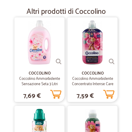
casa.
Altri prodotti di Coccolino
—
Settimio T.
20/07/2020
ampia scelta e puntualità
ampia scelta e puntualità
—
Fiorenzo.giuseppe G.
06/06/2020
Tutto ok,
COCCOLINO
COCCOLINO
Tutto ok, veloce e arrivato tutto d'un pezzo. Nessuna rottura nelle
Coccolino Ammorbidente
Coccolino Ammorbidente
confezioni.
Sensazione Seta 3 Litri
Concentrato Intense Care
Fiori di Tiarè & Frutti Rossi
7,69 €
7,59 €
76 Lavaggi 1750 ml
—
Patruzia C.
19/05/2020
Servizio ottimo
Servizio ottimo, prodotti di qualità, veloci Unico neo negativo la
sovrattassa sull'acqua