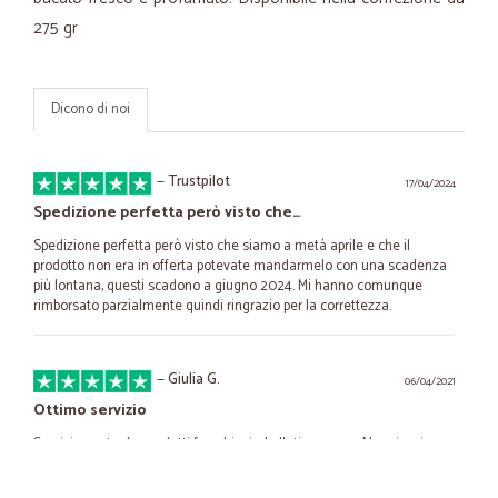
275 gr
Dicono di noi
—
Trustpilot
17/04/2024
Spedizione perfetta però visto che…
Spedizione perfetta però visto che siamo a metà aprile e che il
prodotto non era in offerta potevate mandarmelo con una scadenza
più lontana, questi scadono a giugno 2024. Mi hanno comunque
rimborsato parzialmente quindi ringrazio per la correttezza.
—
Giulia G.
06/04/2021
Ottimo servizio
Servizio puntuale, prodotti freschi e imballati con cura. Non riuscivo a
trovare nessun sito che consegnasse nel mio paese, ma grazie a
Cicalia ho potuto fare la spesa online e riceverla comodamente a