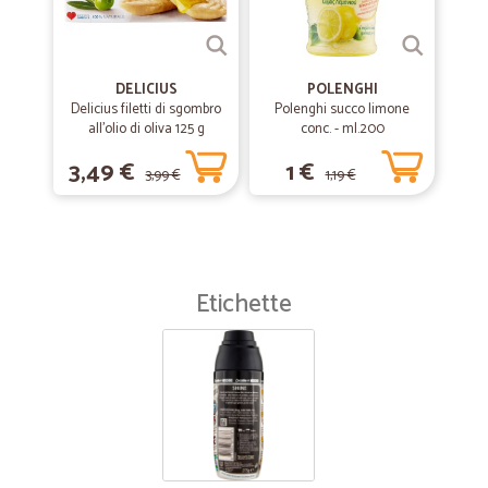
DELICIUS
POLENGHI
Delicius filetti di sgombro
Polenghi succo limone
all'olio di oliva 125 g
conc. - ml.200
3,49 €
1 €
3,99 €
1,19 €
Etichette