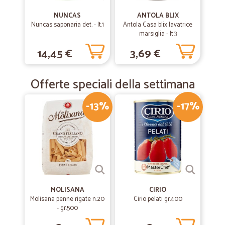
NUNCAS
ANTOLA BLIX
Nuncas saponaria det. - lt.1
Antola Casa blix lavatrice
marsiglia - lt.3
14,45 €
3,69 €
Offerte speciali della settimana
-13%
-17%
MOLISANA
CIRIO
Molisana penne rigate n.20
Cirio pelati gr.400
- gr.500