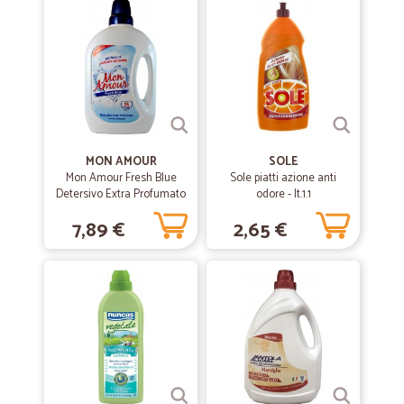
MON AMOUR
SOLE
Mon Amour Fresh Blue
Sole piatti azione anti
Detersivo Extra Profumato
odore - lt.1.1
1,560 Lt.
7,89 €
2,65 €