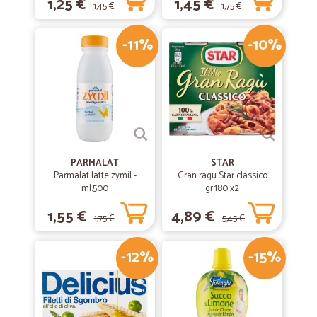
1,25 €
1,45 €
1,45 €
1,75 €
-11%
-10%
PARMALAT
STAR
Parmalat latte zymil -
Gran ragu Star classico
ml.500
gr.180 x2
1,55 €
4,89 €
1,75 €
5,45 €
-12%
-15%