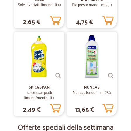
Sole lavapiatti limone - lt.1,1
Bio presto mano - ml.750
2,65 €
4,75 €
SPIC&SPAN
NUNCAS
Spic&span piatti
Nuncas tende 1 - ml.750
limone/menta - lt.1
2,49 €
13,65 €
Offerte speciali della settimana