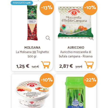
RIBASSATO
1,49€
-13%
-10%
MOLISANA
AURICCHIO
La Molisana 333 Trighetto
Auricchio mozzarella di
500 gr.
bufala campana - Riserva
esclusiva gr.125
1,25 €
2,87 €
1,45 €
3,19 €
-10%
-22%