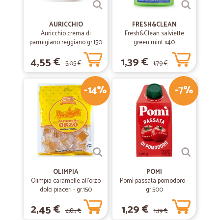
AURICCHIO
FRESH&CLEAN
Auricchio crema di
Fresh&Clean salviette
parmigiano reggiano gr.150
green mint x40
4,55 €
1,39 €
5,05 €
1,79 €
-14%
-7%
OLIMPIA
POMI
Olimpia caramelle all'orzo
Pomì passata pomodoro -
dolci piaceri - gr.150
gr.500
2,45 €
1,29 €
2,85 €
1,39 €