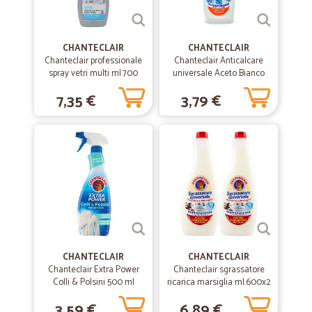
Gentilezza e cortesia del call center e del trasportatore, scatole in
cartone chiuse una leggermente ammaccata, penso dovuto al peso
delle confezioni di bottiglie di acqua. Ho messo 5 stelle perché come
CHANTECLAIR
CHANTECLAIR
prima esperienza è stata molto soddisfacente.
Chanteclair professionale
Chanteclair Anticalcare
spray vetri multi ml.700
universale Aceto Bianco
625 ml.
7,35 €
3,79 €
—
Angelo P.
27/06/2020
Tanta scelta di prodotti e veloci nella…
Tanta scelta di prodotti e veloci nella spedizione. Non do cinque
stelle perché comunque i prezzi sono un po' alti.
—
Paola M.
09/06/2020
Tutto bene
Finora ho acquistato due volte, sono stati veloci e precisi. Ho
contattato il servizio clienti per un'informazione e sono statti
CHANTECLAIR
CHANTECLAIR
gentilissimi
Chanteclair Extra Power
Chanteclair sgrassatore
Colli & Polsini 500 ml
ricarica marsiglia ml.600x2
3,59 €
6,89 €
—
Luca C.
04/04/2020