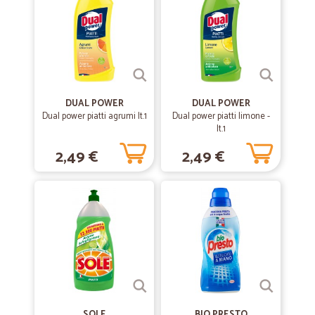
CONSEGNA PUNTUALE E PRECISA.
CONSEGNA PUNTUALE E PRECISA. IMBALLAGGIO IMPOSSIBILE DA
DEFINIRE: PRODOTTI MESSI ALLA RINFUSA, CARTONI SCOLLATI.
DUAL POWER
DUAL POWER
Dual power piatti agrumi lt.1
Dual power piatti limone -
lt.1
2,49 €
2,49 €
SOLE
BIO PRESTO