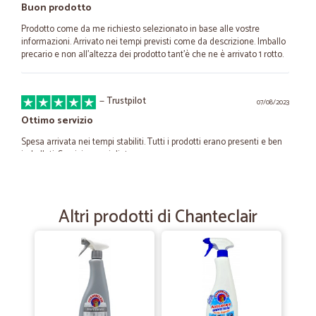
Buon prodotto
Prodotto come da me richiesto selezionato in base alle vostre
informazioni. Arrivato nei tempi previsti come da descrizione. Imballo
precario e non all’altezza dei prodotto tant’è che ne è arrivato 1 rotto.
—
Trustpilot
07/08/2023
Ottimo servizio
Spesa arrivata nei tempi stabiliti. Tutti i prodotti erano presenti e ben
imballati. Servizio consigliato.
—
Luciano R.
03/03/2022
Altri prodotti di Chanteclair
Velocissimi
Velocissimi
—
Marina F.
29/07/2020
1a consegna