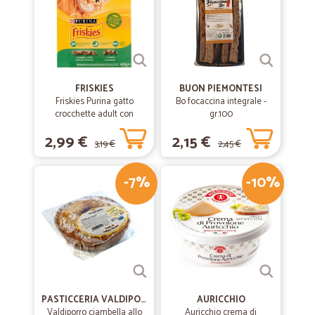
FRISKIES
BUON PIEMONTESI
Friskies Purina gatto
Bo focaccina integrale -
crocchette adult con
gr.100
coniglio, pollo e verdure
2,99 €
2,15 €
scatola gr.400
3,19 €
2,45 €
-7%
-10%
PASTICCERIA VALDIPORRO
AURICCHIO
Valdiporro ciambella allo
Auricchio crema di