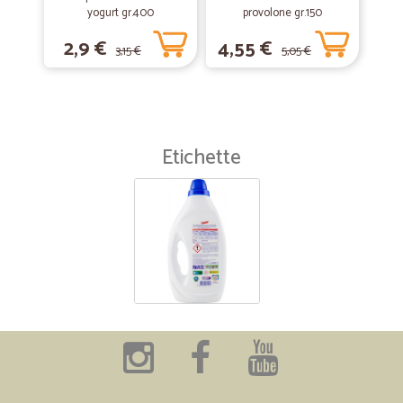
yogurt gr.400
provolone gr.150
2,9 €
4,55 €
3,15 €
5,05 €
Etichette