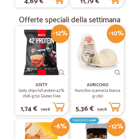
4,69 €
11,79 €
Offerte speciali della settimana
-12%
-10%
JOXTY
AURICCHIO
Joxty chips full protein 42%
Auricchio scamorza bianca
chilli gr.50 Gluten Free
gr.260
1,74 €
5,36 €
1,99 €
5,95 €
RIBASSATO
2,59€
-6%
-12%