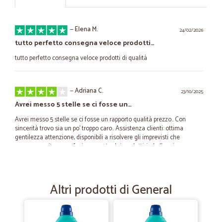
—
Elena M.
24/02/2026
tutto perfetto consegna veloce prodotti…
tutto perfetto consegna veloce prodotti di qualità
—
Adriana C.
23/10/2025
Avrei messo 5 stelle se ci fosse un…
Avrei messo 5 stelle se ci fosse un rapporto qualità prezzo.. Con
sincerità trovo sia un po' troppo caro.. Assistenza clienti: ottima
gentilezza attenzione, disponibili a risolvere gli imprevisti che
possono capitare. confezionamento dei prodotti, imballaggio,
spedizione e consegna buono L'unico neo sono i prezzi esagerati.
Porgo cordiali saluti ????
Altri prodotti di General
—
Claudio C.
13/07/2025
Amazon