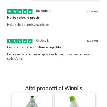
—
Rolando G.
30/09/2025
Molto veloci e precisi
Molto veloci e precisi, tutto bene.
—
Cristina L.
26/05/2021
Facilità nel fare l’ordine e rapidità…
Facilità nel fare l’ordine e rapidità nella spedizione. Pienamente
soddisfatta.
—
Maria C.
20/01/2021
eccelente
Altri prodotti di Winni's
consegna puntuale e precisa.
—
Stefano B.
05/11/2020