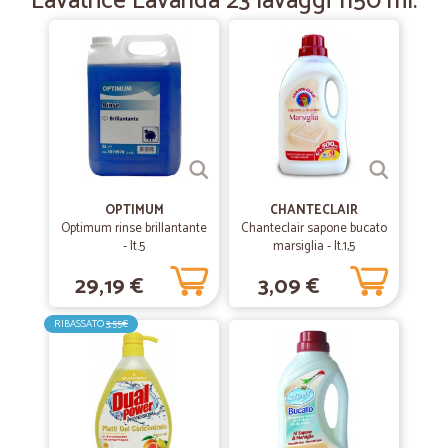
Lavatrice Lavanda 23 lavaggi 1150 ml.
OPTIMUM
CHANTECLAIR
Optimum rinse brillantante
Chanteclair sapone bucato
- lt.5
marsiglia - lt.1,5
29,19 €
3,09 €
RIBASSATO
3,55€