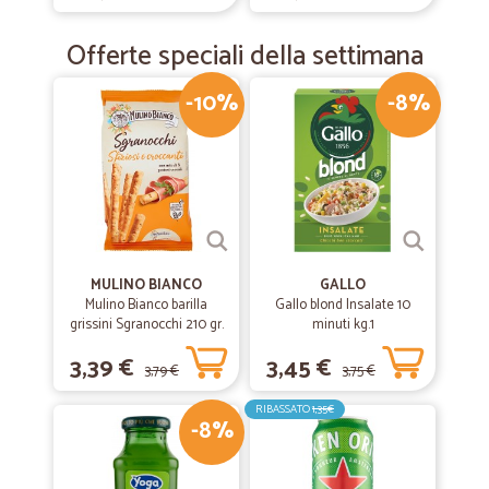
Offerte speciali della settimana
-10%
-8%
MULINO BIANCO
GALLO
Mulino Bianco barilla
Gallo blond Insalate 10
grissini Sgranocchi 210 gr.
minuti kg.1
3,39 €
3,45 €
3,79 €
3,75 €
RIBASSATO
1,35€
-8%