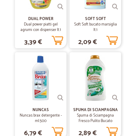
DUAL POWER
SOFT SOFT
Dual power piatti gel
Soft Soft bucato marsiglia
agrumi con dispenser lt.1
lt.1
3,39 €
2,09 €
NUNCAS
SPUMA DI SCIAMPAGNA
Nuncas brax detergente -
Spuma di Sciampagna
ml.500
Fresco Pulito Bucato
Classico 800 ml.
6,79 €
2,89 €