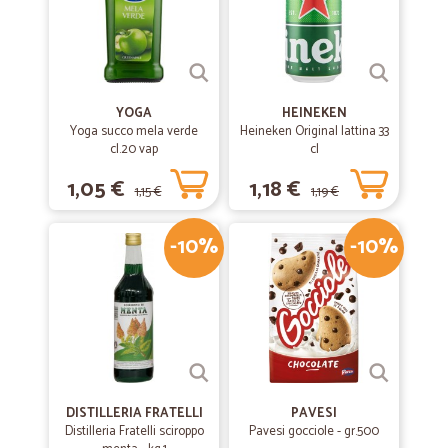
YOGA
HEINEKEN
Yoga succo mela verde
Heineken Original lattina 33
cl.20 vap
cl
1,05 €
1,18 €
1,15 €
1,19 €
-10%
-10%
DISTILLERIA FRATELLI
PAVESI
Distilleria Fratelli sciroppo
Pavesi gocciole - gr.500