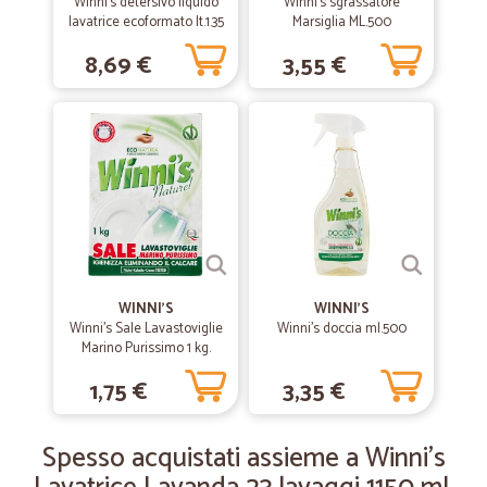
Winni's detersivo liquido
Winni's sgrassatore
tutto perfetto.
lavatrice ecoformato lt.1.35
Marsiglia ML.500
8,69 €
3,55 €
—
Andrea B.
24/05/2020
Puntuali organizzati
Puntuali organizzati Complimenti
—
Messner B.
27/12/2019
Servizio eccellente merce come vista…
Servizio eccellente merce come vista on-line voto ottimo.
WINNI'S
WINNI'S
Winni's Sale Lavastoviglie
Winni's doccia ml.500
Marino Purissimo 1 kg.
—
Mario M.
27/04/2019
Tutto ok
1,75 €
3,35 €
Tutto ok, ottimo venditore
Spesso acquistati assieme a Winni's