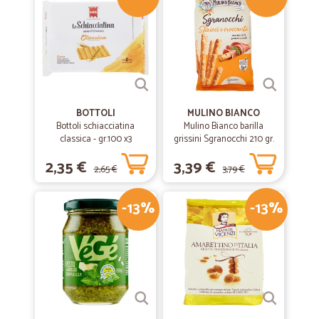
BOTTOLI
MULINO BIANCO
Bottoli schiacciatina
Mulino Bianco barilla
classica - gr.100 x3
grissini Sgranocchi 210 gr.
2,35 €
3,39 €
2,65 €
3,79 €
-13%
-13%