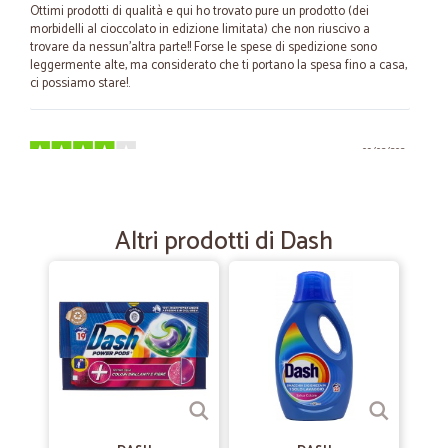
Ottimi prodotti di qualità e qui ho trovato pure un prodotto (dei
morbidelli al cioccolato in edizione limitata) che non riuscivo a
trovare da nessun'altra parte!! Forse le spese di spedizione sono
leggermente alte, ma considerato che ti portano la spesa fino a casa,
ci possiamo stare!.
—
.
09/02/2024
RECENSIONE POSITIVA
Azienda professionale. Consegne rapide.
Altri prodotti di Dash
—
Jessica C.
13/05/2022
Facile e comoda
Al momento ho fatto la spesa due volte e sono molto soddisfatta,
consegna super veloce. Il sito é facile e comodo per ordinare, c é
molta scelta di prodotti e la verdura e frutta sono freschissimi.
—
Franco S.
14/08/2021