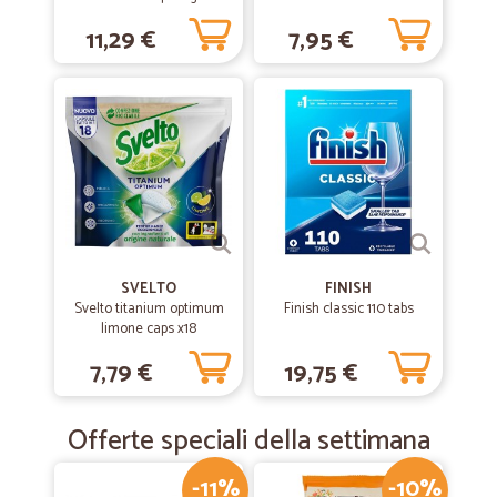
lavastoviglie 22 lavaggi
11,29 €
7,95 €
268,4 g
SVELTO
FINISH
Svelto titanium optimum
Finish classic 110 tabs
limone caps x18
7,79 €
19,75 €
Offerte speciali della settimana
-11%
-10%