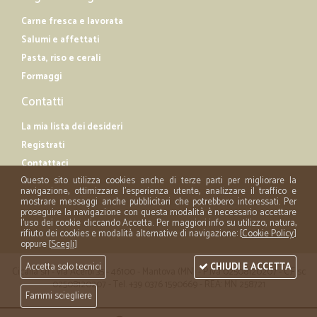
Carne fresca e lavorata
Salumi e affettati
Pasta, riso e cerali
Formaggi
Contatti
La mia lista dei desideri
Registrati
Contattaci
Questo sito utilizza cookies anche di terze parti per migliorare la
navigazione, ottimizzare l'esperienza utente, analizzare il traffico e
mostrare messaggi anche pubblicitari che potrebbero interessati. Per
proseguire la navigazione con questa modalità è necessario accettare
l'uso dei cookie cliccando Accetta. Per maggiori info su utilizzo, natura,
rifiuto dei cookies e modalità alternative di navigazione: [
Cookie Policy
]
oppure [
Scegli
]
Accetta solo tecnici
CHIUDI E ACCETTA
Cicalia srl - via Acerbi 35 - 46100 - Mantova (MN) - P.iva 02508120207 - C.Fisc
02508120207 - Tel. +39 0376 1590669 - REA: MN 258721
Fammi sciegliere