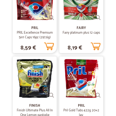
trovare tutto.
PRIL
FAIRY
PRIL Excellence Premium
Fairy platinum plus 12 caps
5in1 Caps 16pz (297,6g)
8,59 €
8,19 €
FINISH
PRIL
Finish Ultimate Plus All In
Pril Gold Tabs 422g 20+2
One Lemon pastiglie
lav.