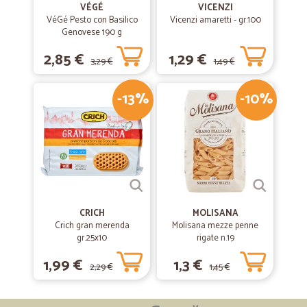
VÉGÉ
VICENZI
VéGé Pesto con Basilico
Vicenzi amaretti - gr.100
Genovese 190 g
2,85 €
1,29 €
3,29 €
1,49 €
-13%
-10%
CRICH
MOLISANA
Crich gran merenda
Molisana mezze penne
gr.25x10
rigate n.19
1,99 €
1,3 €
2,29 €
1,45 €