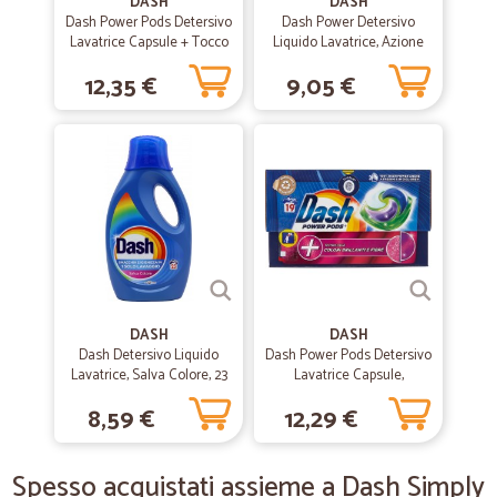
DASH
DASH
Dash Power Pods Detersivo
—
Luca V.
Dash Power Detersivo
03/06/2020
Lavatrice Capsule + Tocco
Liquido Lavatrice, Azione
OTTIMO SEVIZIO
Lenor Oro e Fiori di
Extra-Smacchiante, 20
12,35 €
9,05 €
Vaniglia, 19 Lavaggi 440,8g
Lavaggi 900 ml
OTTIMO SEVIZIO! TEMPISTICA RISPETTATA!
—
Elisa F.
31/03/2020
Prodotti freschi assolutamente…
Prodotti freschi assolutamente perfetti. Qualità ottima x tutti i
prodotti.
—
Sabrina M.
09/03/2020
DASH
DASH
Tutto perfetto
Dash Detersivo Liquido
Dash Power Pods Detersivo
Lavatrice, Salva Colore, 23
Lavatrice Capsule,
Tutto perfetto
Lavaggi 1035 ml
Tecnologia Colori Brillanti e
8,59 €
12,29 €
Fibre, 19 Lavaggi 478,8 g
—
Margherita T.
15/06/2019
Spesso acquistati assieme a Dash Simply
Tutto a posto