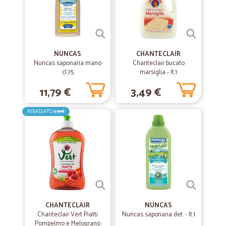
NUNCAS
CHANTECLAIR
Nuncas saponaria mano
Chanteclair bucato
cl.75
marsiglia - lt.1
11,79 €
3,49 €
RIBASSATO
2,39€
CHANTECLAIR
NUNCAS
Chanteclair Vert Piatti
Nuncas saponaria det. - lt.1
Pompelmo e Melograno