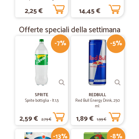
500 ml.
2,25 €
14,45 €
Offerte speciali della settimana
-7%
-5%
SPRITE
REDBULL
Sprite bottiglia - lt.1,5
Red Bull Energy Drink, 250
ml.
2,59 €
1,89 €
2,79 €
1,99 €
-13%
-8%