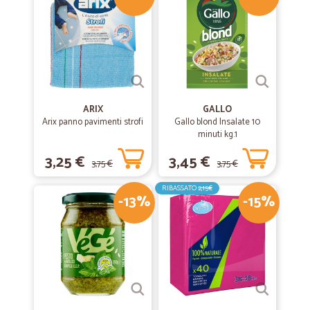
ARIX
GALLO
Arix panno pavimenti strofi
Gallo blond Insalate 10
minuti kg.1
3,25 €
3,45 €
3,75 €
3,75 €
RIBASSATO
2,15€
-13%
-15%