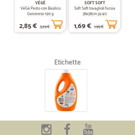
VÉGÉ
SOFT SOFT
VéGé Pesto con Basilico
Soft Soft tovaglioli fucsia
Genovese 190 g
38x38cm pz.40
2,85 €
1,69 €
3,29 €
1,99 €
Etichette