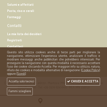
Salumi e affettati
Pasta, riso e cerali
Formaggi
Contatti
La mia lista dei desideri
Registrati
Contattaci
Questo sito utilizza cookies anche di terze parti per migliorare la
navigazione, ottimizzare l'esperienza utente, analizzare il traffico e
mostrare messaggi anche pubblicitari che potrebbero interessati. Per
proseguire la navigazione con questa modalità è necessario accettare
l'uso dei cookie cliccando Accetta. Per maggiori info su utilizzo, natura,
rifiuto dei cookies e modalità alternative di navigazione: [
Cookie Policy
]
oppure [
Scegli
]
Accetta solo tecnici
CHIUDI E ACCETTA
Cicalia srl - via Acerbi 35 - 46100 - Mantova (MN) - P.iva 02508120207 - C.Fisc
02508120207 - Tel. +39 0376 1590669 - REA: MN 258721
Fammi sciegliere