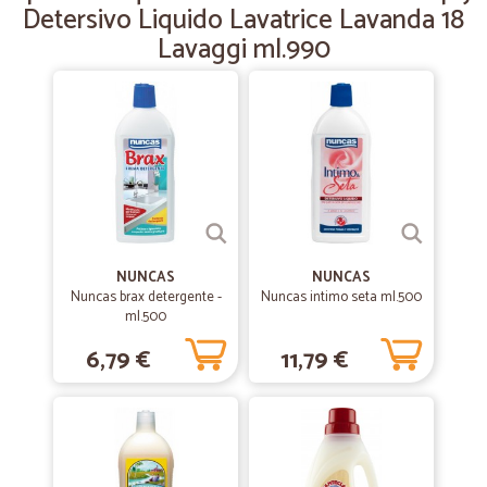
Detersivo Liquido Lavatrice Lavanda 18
Tutto a posto! Azienda molto affidabile e precisa
Lavaggi ml.990
NUNCAS
NUNCAS
Nuncas brax detergente -
Nuncas intimo seta ml.500
ml.500
6,79 €
11,79 €