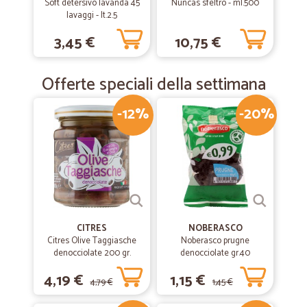
Soft detersivo lavanda 45
Nuncas sfeltro - ml.500
lavaggi - lt.2.5
3,45 €
10,75 €
Offerte speciali della settimana
-12%
-20%
CITRES
NOBERASCO
Citres Olive Taggiasche
Noberasco prugne
denocciolate 200 gr.
denocciolate gr.40
4,19 €
1,15 €
4,79 €
1,45 €