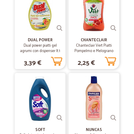
DUAL POWER
CHANTECLAIR
Dual power piatti gel
Chanteclair Vert Piatti
agrumi con dispenser lt.1
Pompelmo e Melograno
500 ml.
3,39 €
2,25 €
SOFT
NUNCAS