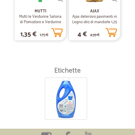
MUTTI
AJAX
Mutti le Verdurine Salsina
Ajax detersivo pavimenti in
di Pomodoro e Verdurine
Legno olio di mandorle 1,25
130 g
L
1,35 €
4 €
1,75 €
4,39 €
Etichette