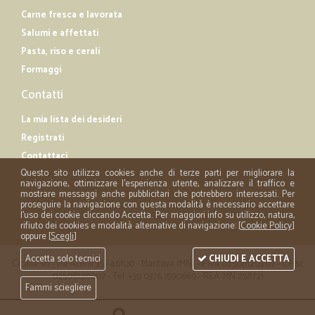
Carne fresca e lavorata
Salumi e affettati
Pasta, riso e cerali
Formaggi
Contatti
La mia lista dei desideri
Registrati
Contattaci
Questo sito utilizza cookies anche di terze parti per migliorare la
navigazione, ottimizzare l'esperienza utente, analizzare il traffico e
mostrare messaggi anche pubblicitari che potrebbero interessati. Per
proseguire la navigazione con questa modalità è necessario accettare
l'uso dei cookie cliccando Accetta. Per maggiori info su utilizzo, natura,
rifiuto dei cookies e modalità alternative di navigazione: [
Cookie Policy
]
oppure [
Scegli
]
Accetta solo tecnici
CHIUDI E ACCETTA
Cicalia srl - via Acerbi 35 - 46100 - Mantova (MN) - P.iva 02508120207 - C.Fisc
02508120207 - Tel. +39 0376 1590669 - REA: MN 258721
Fammi sciegliere