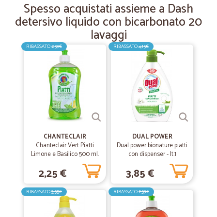
Spesso acquistati assieme a Dash
detersivo liquido con bicarbonato 20
lavaggi
RIBASSATO
2,39€
RIBASSATO
4,15€
CHANTECLAIR
DUAL POWER
Chanteclair Vert Piatti
Dual power bionature piatti
Limone e Basilico 500 ml.
con dispenser - lt.1
2,25 €
3,85 €
RIBASSATO
3,55€
RIBASSATO
2,39€