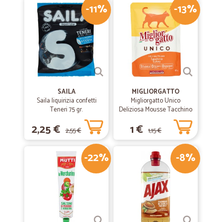
-11%
-13%
SAILA
MIGLIORGATTO
Saila liquirizia confetti
Migliorgatto Unico
Teneri 75 gr.
Deliziosa Mousse Tacchino
85 gr.
2,25 €
1 €
2,55 €
1,15 €
-22%
-8%