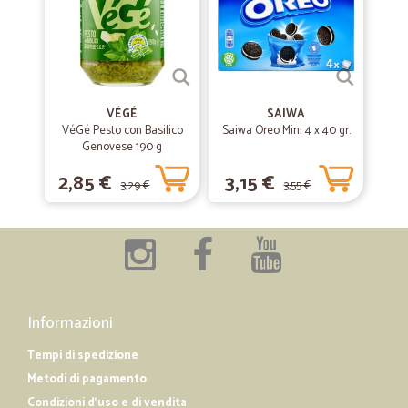
VÉGÉ
SAIWA
VéGé Pesto con Basilico
Saiwa Oreo Mini 4 x 40 gr.
Genovese 190 g
2,85 €
3,15 €
3,29 €
3,55 €
Informazioni
Tempi di spedizione
Metodi di pagamento
Condizioni d'uso e di vendita