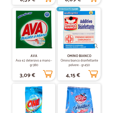
RIBASSATO
5,65€
AVA
OMINO BIANCO
Ava e2 detersivo a mano -
Omino bianco disinfettante
gr.380
polvere - gr.450
3,09 €
4,15 €