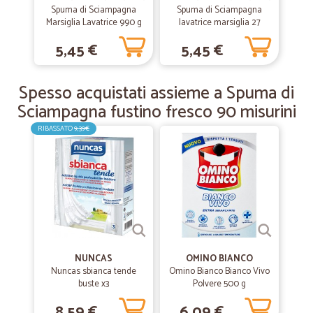
lunga. Perciò sono molto soddisfatta.
Spuma di Sciampagna
Spuma di Sciampagna
Marsiglia Lavatrice 990 g
lavatrice marsiglia 27
lavaggi lt.1,215
5,45 €
5,45 €
—
Cristina B.
05/01/2019
Questa volta non la consueta celerità…
Spesso acquistati assieme a Spuma di
Questa volta non la consueta celerità nella consegna.Come sempre
cortesia,scelta e qualità.
Sciampagna fustino fresco 90 misurini
RIBASSATO
9,39€
NUNCAS
OMINO BIANCO
Nuncas sbianca tende
Omino Bianco Bianco Vivo
buste x3
Polvere 500 g
8,59 €
6,09 €