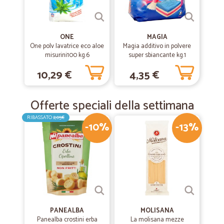
ONE
MAGIA
One polv lavatrice eco aloe
Magia additivo in polvere
misurini100 kg.6
super sbiancante kg.1
10,29 €
4,35 €
Offerte speciali della settimana
RIBASSATO
2,05€
-10%
-13%
PANEALBA
MOLISANA
Panealba crostini erba
La molisana mezze