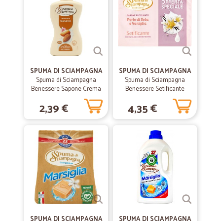
—
Gabriella M.
14/02/2020
Massima puntualità
Massima puntualità
—
Alessandro A.
28/01/2020
SPUMA DI SCIAMPAGNA
SPUMA DI SCIAMPAGNA
Ottimo servizio
Spuma di Sciampagna
Spuma di Sciampagna
Benessere Sapone Crema
Benessere Setificante
Ottimo servizio
Mandorla 300 ml
Sapone Profumato Perle di
2,39 €
4,35 €
Seta e Vaniglia 4 x 90 g
—
Sara P.
02/12/2019
Sempre precisa ed affidabile
Sempre precisa ed affidabile
—
Elena S.
29/08/2019
Grazie
La spedizione è stata veloce. I prodotti acquistati hanno scadenza
SPUMA DI SCIAMPAGNA
SPUMA DI SCIAMPAGNA