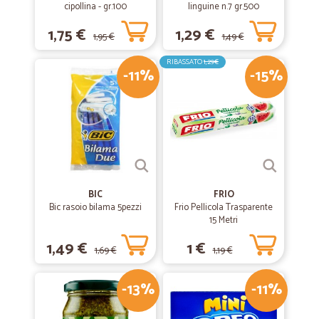
cipollina - gr.100
linguine n.7 gr.500
1,75 €
1,29 €
1,95 €
1,49 €
RIBASSATO
1,29€
-11%
-15%
BIC
FRIO
Bic rasoio bilama 5pezzi
Frio Pellicola Trasparente
15 Metri
1,49 €
1 €
1,69 €
1,19 €
-13%
-11%