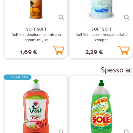
SOFT SOFT
SOFT SOFT
Soft Soft deodorante ambienti
Soft Soft sapone lioquido allatte
agrumi ml.300
comp.lt.1
1,69 €
2,29 €
Spesso acq
RIBASSATO
2,39€