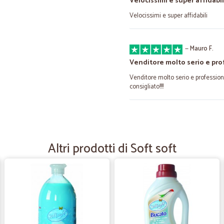
Velocissimi e super affidabil
Velocissimi e super affidabili
—
Mauro F.
Venditore molto serio e pro
Venditore molto serio e professiona
consigliato!!!!
—
Luciano S.
Rapidi
Altri prodotti di Soft soft
Rapidi! Il confezionamento delle c
problemi, in quanto una delle due c
—
Anna S.
Servizio impeccabile!
Servizio impeccabile!