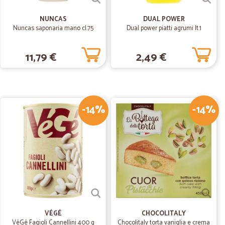
.
31/08/2019
NUNCAS
DUAL POWER
Nuncas saponaria mano cl.75
Dual power piatti agrumi lt.1
nsigliato.
11,79 €
2,49 €
11/08/2019
fero è…
arrivata in buone condizioni e molto ben imballata
-14%
-14%
07/06/2019
a prima volta, la merce ordinata è arrivata in brevissimo
VÉGÉ
CHOCOLITALY
VéGé Fagioli Cannellini 400 g
Chocolitaly torta vaniglia e crema