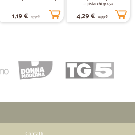
ai pistacchi gr.450
1,19 €
4,29 €
1,39 €
4,99 €
Contatti