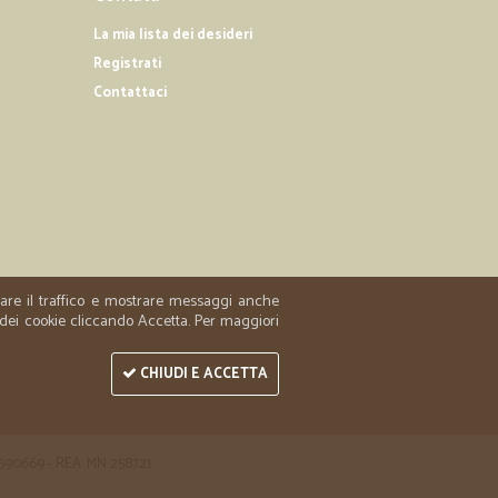
La mia lista dei desideri
Registrati
Contattaci
zzare il traffico e mostrare messaggi anche
 dei cookie cliccando Accetta. Per maggiori
CHIUDI E ACCETTA
 1590669 - REA: MN 258721