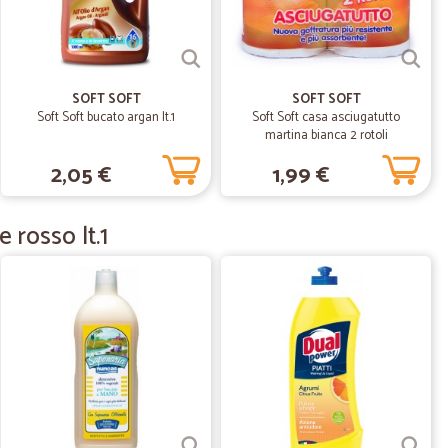
24/05/2020
SOFT SOFT
SOFT SOFT
a consegna e nel confezionamento dell'ordine. E' il quarto
Soft Soft bucato argan lt.1
Soft Soft casa asciugatutto
operto Cicalia in tempo di Lockdown, mai nessun
martina bianca 2 rotoli
' ad acquistare anche ad emergenza terminata.
2,05 €
1,99 €
31/03/2020
 rosso lt.1
imi
N.
27/01/2020
n protetto…
to il prodotto