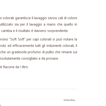
pi colorati garantisce il lavaggio senza cali di colore
utilizzato sia per il lavaggio a mano che quello in
n cambia e il risultato è davvero sorprendente.
ersivo "Soft Soft" per capi colorati si può notare la
ondo ed efficacemente tutti gli indumenti colorati, il
anche un gradevole profumo di pulito che rimane sui
Assolutamente consigliato e da provare.
l flacone da 1 litro.
22/04/2024