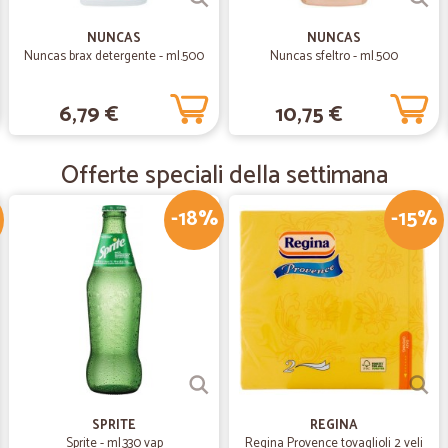
—
Francesco M
NUNCAS
NUNCAS
Tutto bene
Nuncas brax detergente - ml.500
Nuncas sfeltro - ml.500
Tutto bene, merce e spedizione. Co
6,79 €
10,75 €
—
Lucia B.
Offerte speciali della settimana
La merce col furgone frigori
La merce col furgone frigorifero è 
-18%
-15%
—
Claudia E.
Ottimo!
Ho fatto un ordine da Cicalia per l
tempo, tutto perfetto! Grazie mille
SPRITE
REGINA
Sprite - ml.330 vap
Regina Provence tovaglioli 2 veli