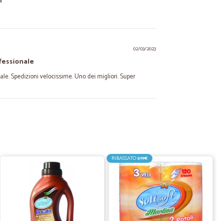
i
02/03/2023
fessionale
le. Spedizioni velocissime. Uno dei migliori. Super
26/06/2022
iliegie e la catena del freddo devono aver avuto dei
assette presentava molti frutti marciti.
RIBASSATO
2,19€
29/03/2022