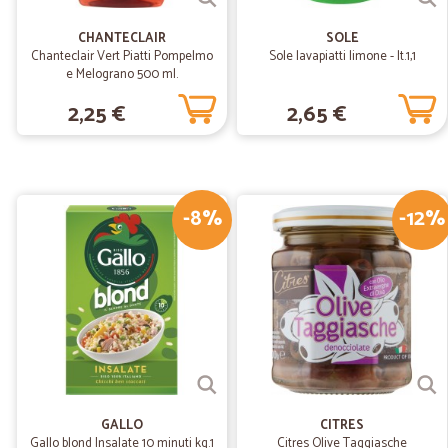
CHANTECLAIR
SOLE
Chanteclair Vert Piatti Pompelmo
Sole lavapiatti limone - lt.1,1
e Melograno 500 ml.
2,25 €
2,65 €
-8%
-12%
GALLO
CITRES
Gallo blond Insalate 10 minuti kg.1
Citres Olive Taggiasche