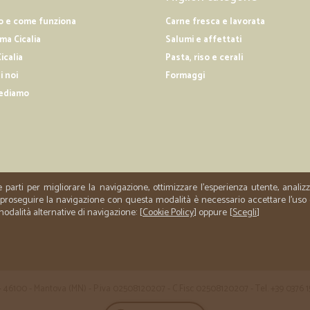
o e come funziona
Carne fresca e lavorata
a Cicalia
Salumi e affettati
icalia
Pasta, riso e cerali
i noi
Formaggi
ediamo
e parti per migliorare la navigazione, ottimizzare l'esperienza utente, anali
er proseguire la navigazione con questa modalità è necessario accettare l'uso
 modalità alternative di navigazione: [
Cookie Policy
] oppure [
Scegli
]
 35 - 46100 - Mantova (MN) - P.iva 02508120207 - C.Fisc 02508120207 - Tel. +39 0376