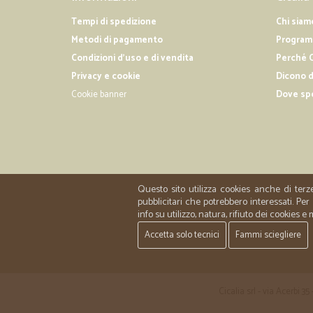
Tempi di spedizione
Chi siam
Metodi di pagamento
Programm
Condizioni d'uso e di vendita
Perché C
Privacy e cookie
Dicono d
Cookie banner
Dove sp
Questo sito utilizza cookies anche di terz
pubblicitari che potrebbero interessati. P
info su utilizzo, natura, rifiuto dei cookies e
Accetta solo tecnici
Fammi sciegliere
Cicalia srl - via Acerbi