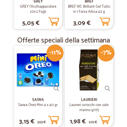
GREY
BREF
GREY l'Acchiappacolore
BREF WC Brilliant Gel Tutto
—
Carmelo G.
15/10/2019
20+2 Fogli
in 1 Forza Artica 42 g
Ottima azienda puntuale e precisa
5,05 €
3,09 €
Ottima azienda puntuale e precisa
Offerte speciali della settimana
-11%
-7%
SAIWA
LAURIERI
Saiwa Oreo Mini 4 x 40 gr.
Laurieri scrocchi con sale
marino gr175
3,15 €
1,98 €
3,55 €
2,15 €