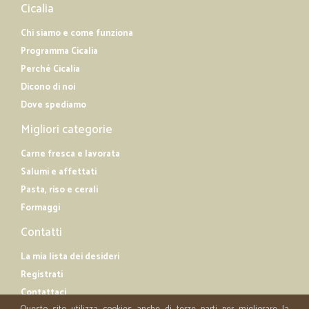
Cicalia
Chi siamo e come funziona
Programma Cicalia
Perché Cicalia
Dicono di noi
Dove spediamo
Migliori categorie
Carne fresca e lavorata
Salumi e affettati
Pasta, riso e cerali
Formaggi
Contatti
La mia lista dei desideri
Registrati
Contattaci