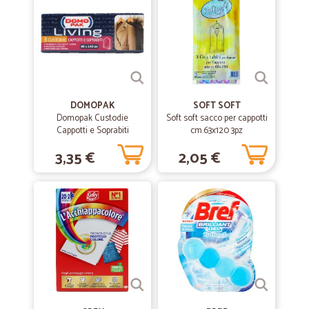
# Valentina Traversi _ Va.Tr. _ ⭐ ⭐ ⭐ #
➡️ ➡️ ➡️
—
Luca F.
18/12/2020
bene
DOMOPAK
SOFT SOFT
bene , il personale di magazzino un pò + attento. Consiglio
Domopak Custodie
Soft soft sacco per cappotti
Cappotti e Soprabiti
cm.63x120 3pz
cm.65x140 cm 3 pz
3,35 €
2,05 €
—
Maccanin T.
05/03/2020
Veloci e tutto ok
Veloci e tutto ok
—
Ilenia M.
12/12/2019
Ottimo venditore!
Ottimo venditore!