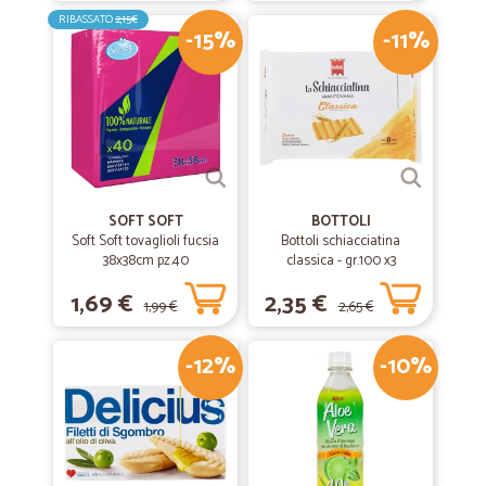
RIBASSATO
2,15€
-15%
-11%
SOFT SOFT
BOTTOLI
Soft Soft tovaglioli fucsia
Bottoli schiacciatina
38x38cm pz.40
classica - gr.100 x3
1,69 €
2,35 €
1,99 €
2,65 €
-12%
-10%