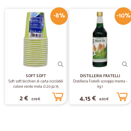
-8%
-10%
SOFT SOFT
DISTILLERIA FRATELLI
Soft soft bicchieri di carta riciclabili
Distilleria Fratelli sciroppo menta -
colore verde mela cl.20 pz.15
kg.1
2 €
4,15 €
2,19 €
4,65 €