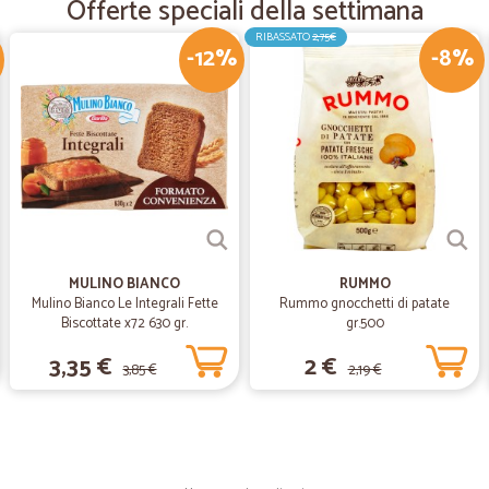
Offerte speciali della settimana
dell'acquisto e conto di rifare un a
Simone Paolo
RIBASSATO
2,75€
-12%
-8%
—
Piera S.
Tutto bene
Tutto bene, consegna rapida e prod
—
Tiziana T.
Buongiorno Io mi sono trov
MULINO BIANCO
RUMMO
Buongiorno Io mi sono trovata bene
Mulino Bianco Le Integrali Fette
Rummo gnocchetti di patate
siete una azienda perfetta buona 
Biscottate x72 630 gr.
gr.500
3,35 €
2 €
3,85 €
2,19 €