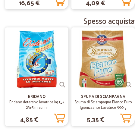
16,65 €
4,09 €
Spesso acquistat
ERIDANO
SPUMA DI SCIAMPAGNA
Eridano detersivo lavatrice kg.1,52
Spuma di Sciampagna Bianco Puro
23+5 misurini
Igienizzante Lavatrice 990 g
4,85 €
5,35 €