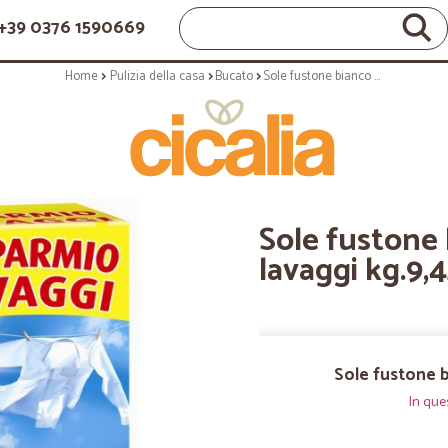
+39 0376 1590669
Home
Pulizia della casa
Bucato
Sole fustone bianco solare 145 lavaggi kg.9,425
Sole fustone 
lavaggi kg.9,
Sole fustone b
In que