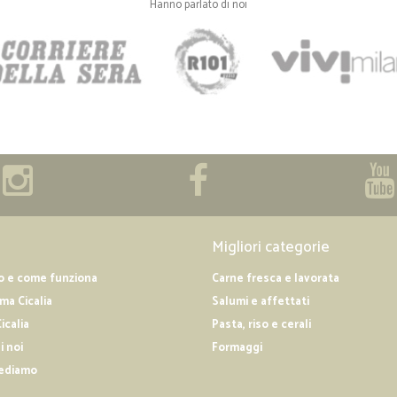
Hanno parlato di noi
Migliori categorie
o e come funziona
Carne fresca e lavorata
a Cicalia
Salumi e affettati
icalia
Pasta, riso e cerali
i noi
Formaggi
ediamo