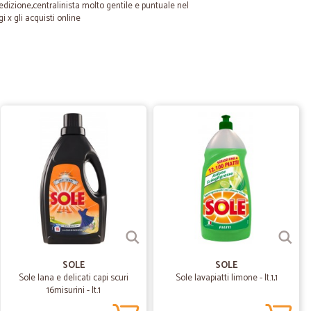
edizione,centralinista molto gentile e puntuale nel
 x gli acquisti online
18/02/2023
23/05/2022
fetto…
onsegna impeccabile
.
12/05/2021
SOLE
SOLE
Sole lana e delicati capi scuri
Sole lavapiatti limone - lt.1,1
16misurini - lt.1