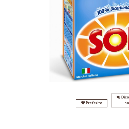
Dico
Preferito
no