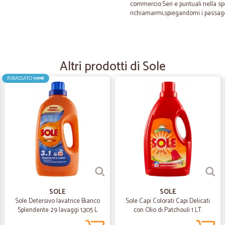
commercio.Seri e puntuali nella sp
richiamarmi,spiegandomi i passaggi
—
Antonio C.
Tutto molto bene!
Altri prodotti di Sole
Tutto molto bene!
RIBASSATO
7,09€
—
Livio E.
Ottimo venditore tutto per
Ottimo venditore tutto perfetto c
—
Giuseppe M
tutto perfetto
SOLE
SOLE
tutto perfetto
Sole Detersivo lavatrice Bianco
Sole Capi Colorati Capi Delicati
Splendente 29 lavaggi 1,305 L
con Olio di Patchouli 1 LT.