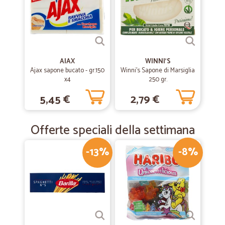
AIAX
WINNI'S
Ajax sapone bucato - gr.150
Winni's Sapone di Marsiglia
x4
250 gr.
5,45 €
2,79 €
Offerte speciali della settimana
-13%
-8%