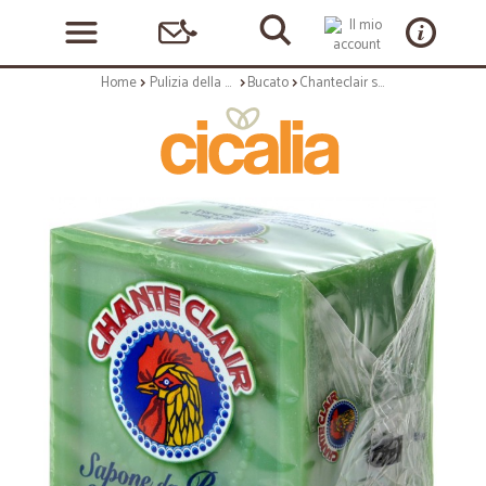
Home
Pulizia della casa
Bucato
Chanteclair sapone bucato verde gr.300