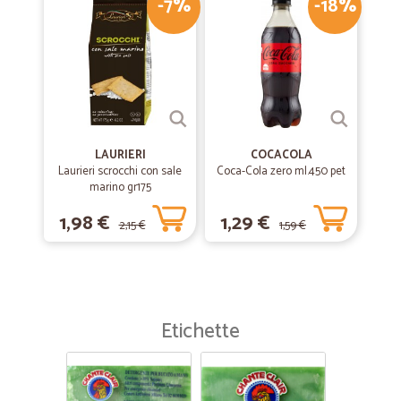
-7%
-18%
LAURIERI
COCACOLA
Laurieri scrocchi con sale
Coca-Cola zero ml.450 pet
marino gr175
1,98 €
1,29 €
2,15 €
1,59 €
Etichette