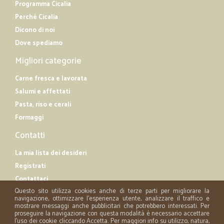
Programma Cicalia
Perché Cicalia
Dicono di noi
Dove spediamo
Migliori categorie
Carne fresca e lavorata
Salumi e affettati
Pasta, riso e cerali
Formaggi
Contatti
La mia lista dei desideri
Registrati
Contattaci
Questo sito utilizza cookies anche di terze parti per migliorare la
navigazione, ottimizzare l'esperienza utente, analizzare il traffico e
mostrare messaggi anche pubblicitari che potrebbero interessati. Per
proseguire la navigazione con questa modalità è necessario accettare
l'uso dei cookie cliccando Accetta. Per maggiori info su utilizzo, natura,