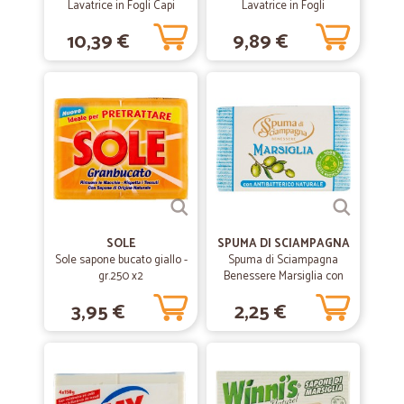
Lavatrice in Fogli Capi
Lavatrice in Fogli
Colorati 20 pz
Universale 20 pz
10,39 €
9,89 €
SOLE
SPUMA DI SCIAMPAGNA
Sole sapone bucato giallo -
Spuma di Sciampagna
gr.250 x2
Benessere Marsiglia con
Antibatterico Naturale 125
3,95 €
2,25 €
g