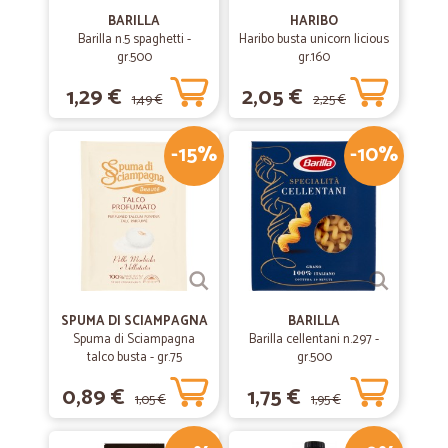
BARILLA
HARIBO
Barilla n.5 spaghetti -
Haribo busta unicorn licious
gr.500
gr.160
1,29 €
2,05 €
1,49 €
2,25 €
-15%
-10%
SPUMA DI SCIAMPAGNA
BARILLA
Spuma di Sciampagna
Barilla cellentani n.297 -
talco busta - gr.75
gr.500
0,89 €
1,75 €
1,05 €
1,95 €