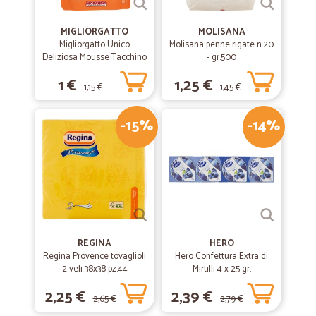
MIGLIORGATTO
MOLISANA
Migliorgatto Unico
Molisana penne rigate n.20
Deliziosa Mousse Tacchino
- gr.500
85 gr.
1 €
1,25 €
1,15 €
1,45 €
-15%
-14%
REGINA
HERO
Regina Provence tovaglioli
Hero Confettura Extra di
2 veli 38x38 pz.44
Mirtilli 4 x 25 gr.
2,25 €
2,39 €
2,65 €
2,79 €