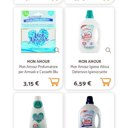
(anche le bottiglie di vetro non hanno subito nessun danno), frutta
matura al punto giusto e salumi buoni e come se fossero appena
affettati. Tornerò ancora ad acquistare. Nota negativa: la piccola
commissione per pagamento con paypal.
—
Angelica T.
13/10/2020
Cicalia un sito molto sicuro eccellente
Cicalia un sito molto sicuro eccellente
MON AMOUR
MON AMOUR
Mon Amour Profumatore
Mon Amour Igiene Attiva
per Armadi e Cassetti Blu
—
Massimiliano M.
Detersivo Igienizzante
09/08/2020
Mare 12 gr.
1,560 Lt.
Consegna veloce anche se il prodotto…
3,15 €
6,59 €
Consegna veloce anche se il prodotto (mojito soda) non aveva un
prezzo proprio concorrenziale d’altra parte non riuscivo a trovarlo in
negozio
—
Orlando P.
04/08/2020
Tutto per come si deve