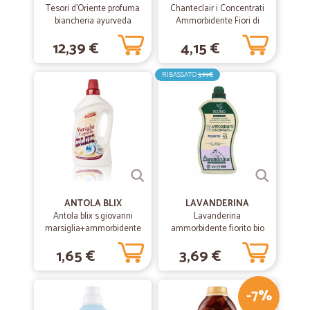
Tesori d'Oriente profuma
Chanteclair i Concentrati
biancheria ayurveda
Ammorbidente Fiori di
ml.250
Arancio e Narciso 1000 ml.
12,39 €
4,15 €
RIBASSATO
3,99€
ANTOLA BLIX
LAVANDERINA
Antola blix s.giovanni
Lavanderina
marsiglia+ammorbidente
ammorbidente fiorito bio
lt1
45 lavaggi ml.900
1,65 €
3,69 €
-7%