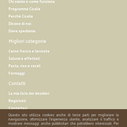
Chi siamo e come funziona
Programma Cicalia
Perché Cicalia
Dicono di noi
Dove spediamo
Migliori categorie
Carne fresca e lavorata
Salumi e affettati
Pasta, riso e cerali
Formaggi
Contatti
La mia lista dei desideri
Registrati
Contattaci
Questo sito utilizza cookies anche di terze parti per migliorare la
navigazione, ottimizzare l'esperienza utente, analizzare il traffico e
mostrare messaggi anche pubblicitari che potrebbero interessati. Per