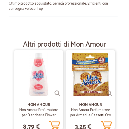
Ottimo prodotto acquistato. Serietà professionale. Efficienti con
consegna veloce. Top
—
Mattia P.
01/03/2023
Puntuale e preciso
Altri prodotti di Mon Amour
Puntuale e preciso. Buon packaging. Nessun problema.
—
Robert S.
24/07/2022
Un servizio e consegna eccezionale!
Un servizio e consegna eccezionale!Sempre perfetto!
—
Francesca T.
18/04/2021
MON AMOUR
MON AMOUR
Ottimo servizio che arriva in un paesino davvero davvero
Mon Amour Profumatore
Mon Amour Profumatore
sperduto
per Biancheria Flower
per Armadi e Cassetti Oro
Power 250 ml.
e Argan 12 gr.
Sono rimasta davvero colpita dall'offerta di Cicalia, scoperta per caso
8,79 €
3,25 €
su Instagram: puntuali, professionali, tutto imballato perfettamente