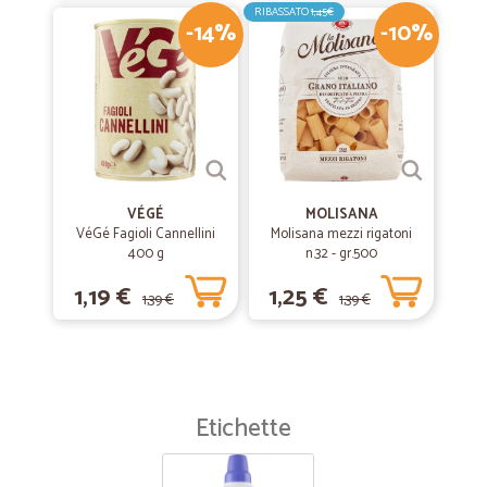
RIBASSATO
1,45€
-14%
-10%
VÉGÉ
MOLISANA
VéGé Fagioli Cannellini
Molisana mezzi rigatoni
400 g
n.32 - gr.500
1,19 €
1,25 €
1,39 €
1,39 €
Etichette