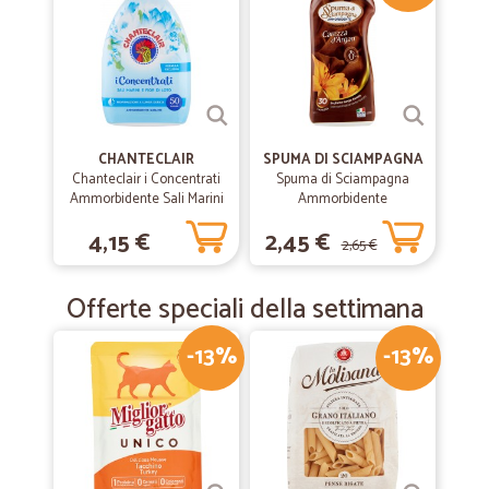
CHANTECLAIR
SPUMA DI SCIAMPAGNA
Chanteclair i Concentrati
Spuma di Sciampagna
Ammorbidente Sali Marini
Ammorbidente
e Fior di Loto 1000 ml.
Concentrato Carezza
4,15 €
2,45 €
d'Argan 600 ml
2,65 €
Offerte speciali della settimana
-13%
-13%