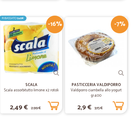
imi
RIBASSATO
3,45€
-16%
-7%
15/02/2019
llente (birre avvolte singolarmente nel pluriball, altri
cole, confezioni di farina e biscotti arrivate intatte).
a Mutti. Buoni i formaggi. Parere personale: aumentare
dotti biologici.
SCALA
PASTICCERIA VALDIPORRO
Scala assorbitutto limone x2 rotoli
Valdiporro ciambella allo yogurt
gr.400
2,49 €
2,9 €
2,99 €
3,15 €