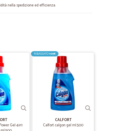
idità nella spedizione ed efficienza.
14/04/2025
dizione rapida e ineccepibile
RIBASSATO
7,25€
01/04/2023
ialmente…
e torta, ma penso il problema sia stato generato dal
29/01/2022
 e poi ho…
o pagato per avere la consegna al piano e il corriere si è
FORT
CALFORT
Power Gel 4in1
Calfort calgon gel ml.500
e ml.500