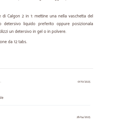
e di Calgon 2 in 1: mettine una nella vaschetta del
o detersivo liquido preferito oppure posizionala
ilizzi un detersivo in gel o in polvere.
ione da 12 tabs.
.
01/10/2025
ale
28/04/2025