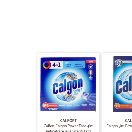
CALFORT
CAL
Calfort Calgon Power Tabs 4in1
Calgon 3in1 Pow
Anticalcare lavatrice 15 Tabs