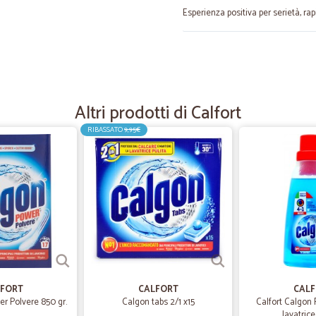
Esperienza positiva per serietà, rap
—
Enrico A.
aspetto la spedizione
se ordinato al momento giusto spe
Altri prodotti di Calfort
RIBASSATO
9,95€
—
Brunello R.
Una scatola è arrivata parz
Una scatola è arrivata parzialment
trasportatore e non da voi
—
Danilo M.
Consegna non troppo veloce
Consegna non troppo veloce e poi h
FORT
CALFORT
CAL
rifiutato categoricamente!!!!
er Polvere 850 gr.
Calgon tabs 2/1 x15
Calfort Calgon 
lavatric