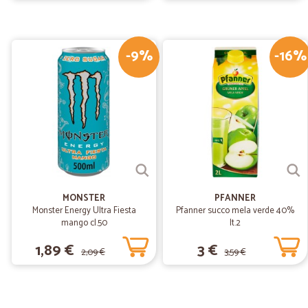
-9%
-16%
MONSTER
PFANNER
Monster Energy Ultra Fiesta
Pfanner succo mela verde 40%
mango cl.50
lt.2
1,89 €
3 €
2,09 €
3,59 €