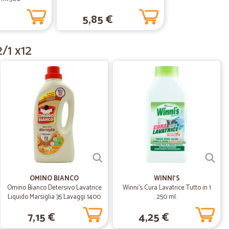
5,85 €
.
07/12/2021
iso…
/1 x12
olutamente perfetto ed il prodotto sembra più fresco di
o. Bravi
18/02/2021
18/07/2020
o economiche
OMINO BIANCO
WINNI'S
Omino Bianco Detersivo Lavatrice
Winni's Cura Lavatrice Tutto in 1
omiche
Liquido Marsiglia 35 Lavaggi 1400
250 ml.
ml
7,15 €
4,25 €
31/03/2020