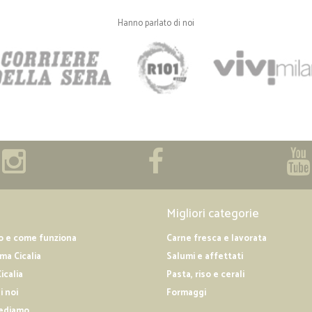
Hanno parlato di noi
Migliori categorie
o e come funziona
Carne fresca e lavorata
a Cicalia
Salumi e affettati
icalia
Pasta, riso e cerali
i noi
Formaggi
ediamo