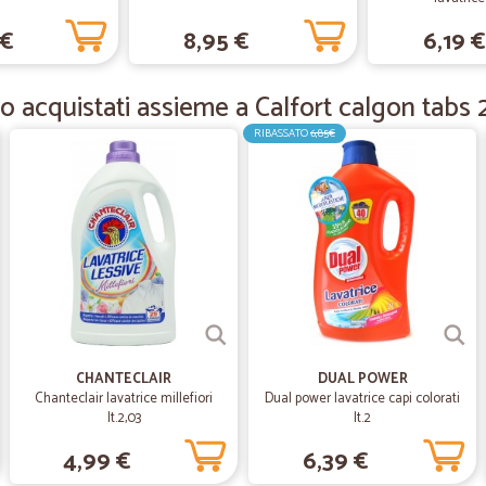
 €
8,95 €
6,19 €
—
Mariacarla B
Ottimo servizio veloce prec
o acquistati assieme a Calfort calgon tabs 2
Ottimo servizio veloce preciso ass
quello che acquisto al supermercat
RIBASSATO
6,85€
—
Davide M.
tutto perfetto
tutto perfetto
—
Rossana S.
Veloce e spese di trasport
CHANTECLAIR
DUAL POWER
Chanteclair lavatrice millefiori
Dual power lavatrice capi colorati
Veloce e spese di trasporto econ
lt.2,03
lt.2
4,99 €
6,39 €
—
Karlheinz G.