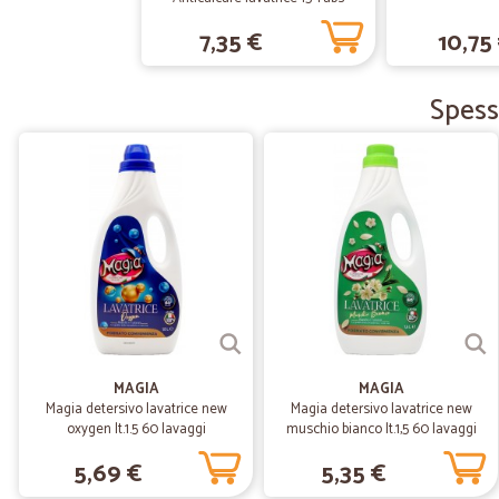
7,35 €
10,75
Spess
MAGIA
MAGIA
Magia detersivo lavatrice new
Magia detersivo lavatrice new
oxygen lt.1.5 60 lavaggi
muschio bianco lt.1,5 60 lavaggi
5,69 €
5,35 €