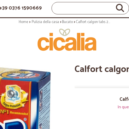
+39 0376 1590669
Home
Pulizia della casa
Bucato
Calfort calgon tabs 2/1 x12
Calfort calgo
Calf
In que