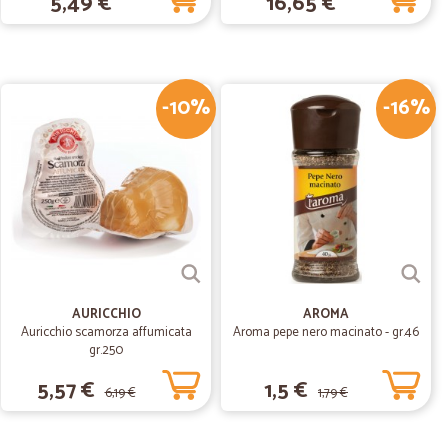
5,49 €
16,65 €
na veloce
oce
-10%
-16%
02/07/2019
AURICCHIO
AROMA
Auricchio scamorza affumicata
Aroma pepe nero macinato - gr.46
gr.250
5,57 €
1,5 €
6,19 €
1,79 €