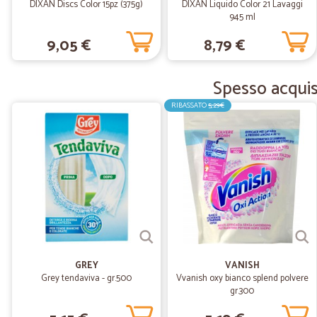
DIXAN Discs Color 15pz (375g)
DIXAN Liquido Color 21 Lavaggi
945 ml
9,05 €
8,79 €
Spesso acquist
RIBASSATO
5,29€
GREY
VANISH
Grey tendaviva - gr.500
Vvanish oxy bianco splend polvere
gr.300