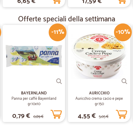
6,65 €
17,59 €
Semplice intuitivo e conseg
Semplice intuitivo e consegna vel
Offerte speciali della settimana
-11%
-10%
—
Silvia B.
Gentilezza e professionalità
Gentilezza e professionalità
BAYERNLAND
AURICCHIO
Panna per caffè Bayernland
Auricchio crema cacio e pepe
gr.10x10
gr.150
0,79 €
4,55 €
0,89 €
5,05 €