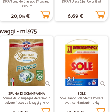
DIXAN Liquido Classico 57 Lavaggi
DIXAN Discs 25gr. Color 13 wl
3 x 855 ml
14/06/2020
20,05 €
6,69 €
 ottimo…
rodotto che Cicalia vende in esclusiva. Peccato che alla
tesso prodotto, mi sia stato risposto con una certa
avaggi - ml.975
06/03/2020
perani
i Cecilia2595@gmail. m
14/11/2019
erfetto…
SPUMA DI SCIAMPAGNA
SOLE
o comprerò ancora grazie
Spuma di Sciampagna detersivo in
Sole Bianco Splendente Polvere
polvere fresco 22 lavaggi gr.990
lavatrice 78 misurini 3,9 kg
08/08/2019