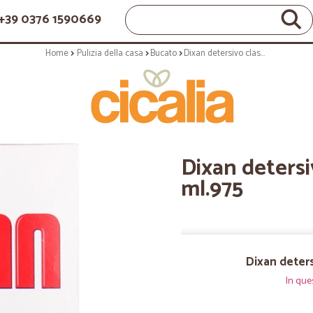
+39 0376 1590669
Home
Pulizia della casa
Bucato
Dixan detersivo classico 15 lavaggi - ml.975
Dixan detersiv
ml.975
Dixan deters
In que