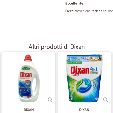
Eccellente!
Prezzi convenienti, rapidità nel ric
—
Paola B.
Consegna rapidissima senza
Consegna rapidissima senza intop
Altri prodotti di Dixan
—
Ivan R.
Ottimo
Prodotto come da aspettativa a pre
—
Stefano R.
Ben fatto!
Esperienza gradita con il servizio 
DIXAN
DIXAN