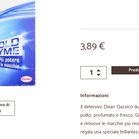
3,89 €
Prod
Informazioni
no di
Il detersivo Dixan Classico d
i
pulito, profumato e fresco. G
e rimuove le macchie più resis
regala una speciale brillante