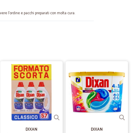
evere l'ordine e pacchi preparati con molta cura.
24/04/2024
 intoppi
pi
13/11/2022
zzo imbattibile. Spedizione veloce e puntuale.
07/11/2022
spedizioni ww.cicalia.com
DIXAN
DIXAN