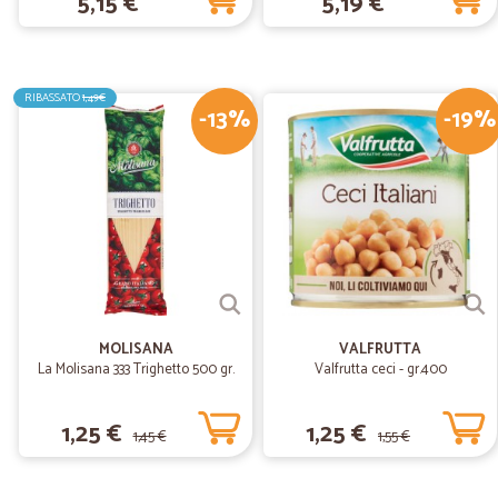
5,15 €
5,19 €
RIBASSATO
1,49€
-13%
-19%
MOLISANA
VALFRUTTA
La Molisana 333 Trighetto 500 gr.
Valfrutta ceci - gr.400
1,25 €
1,25 €
1,45 €
1,55 €