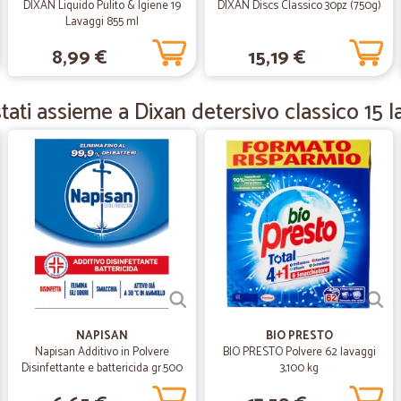
DIXAN Liquido Pulito & Igiene 19
DIXAN Discs Classico 30pz (750g)
Lavaggi 855 ml
—
Nadia B.
8,99 €
15,19 €
Consegna tempestiva di un
Consegna tempestiva di un ottimo p
richiesta di un campioncino dello s
ati assieme a Dixan detersivo classico 15 l
scortesia che non era possibile.
—
Trustpilot
amuchina mani xper Cecilia 
amuchina mani xper Cecilia peran
—
Teresa C.
Spedizione veloce imballo p
NAPISAN
BIO PRESTO
Spedizione veloce imballo perfett
Napisan Additivo in Polvere
BIO PRESTO Polvere 62 lavaggi
Disinfettante e battericida gr.500
3,100 kg
—
Federico D.