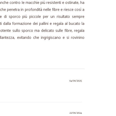
anche contro le macchie più resistenti e ostinate, ha
he penetra in profondità nelle fibre e riesce così a
le di sporco più piccole per un risultato sempre
i dalla formazione dei pallini e regala al bucato la
otente sullo sporco ma delicato sulle fibre, regala
illantezza, evitando che ingrigiscano e si rovinino
04/06/2025
22/06/2024