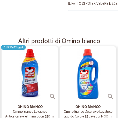
IL FATTO DI POTER VEDERE E SC
—
Massimo rob
Tt ok
Tutto in regola e perfetto
Altri prodotti di Omino bianco
RIBASSATO
7,55€
—
Silvano S.
fa tutto bene è perfetto
fa tutto bene è perfetto
—
Adriana M.
Consegna abbastanza veloc
Consegna abbastanza veloce. Nes
OMINO BIANCO
OMINO BIANCO
Omino Bianco Lavatrice
Omino Bianco Detersivo Lavatrice
Anticalcare + elimina odori 750 ml.
Liquido Color+ 35 Lavaggi 1400 ml