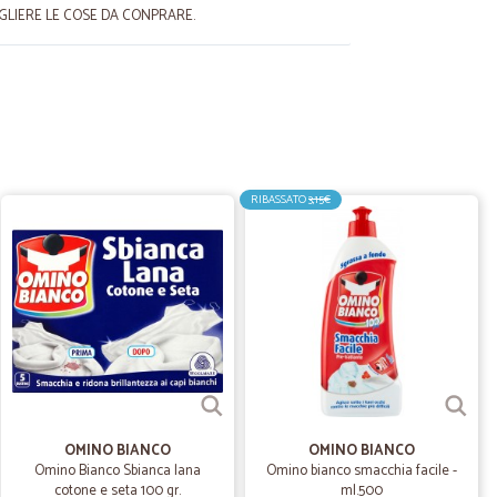
EGLIERE LE COSE DA CONPRARE.
erto L.
21/05/2025
RIBASSATO
3,15€
24/03/2023
17/10/2021
e
sun problema.
OMINO BIANCO
OMINO BIANCO
Omino Bianco Sbianca lana
Omino bianco smacchia facile -
cotone e seta 100 gr.
ml.500