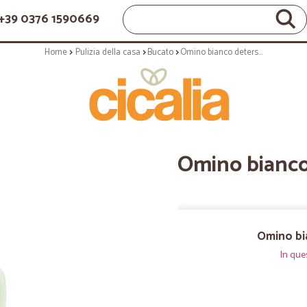
+39 0376 1590669
Home
Pulizia della casa
Bucato
Omino bianco detersivo aloe - lt.1,95
Omino bianco 
Omino bia
In que