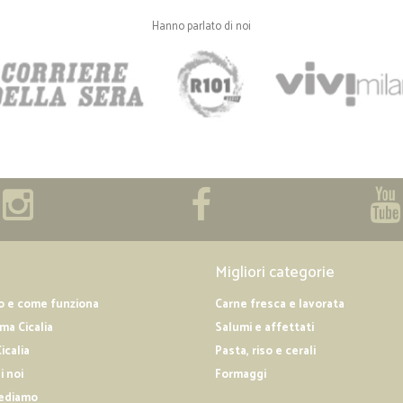
Hanno parlato di noi
Migliori categorie
o e come funziona
Carne fresca e lavorata
a Cicalia
Salumi e affettati
icalia
Pasta, riso e cerali
i noi
Formaggi
ediamo