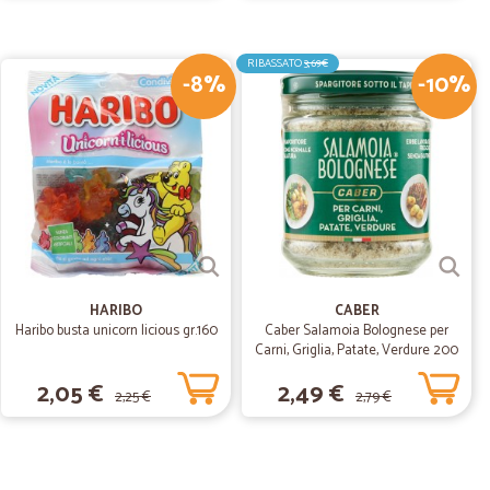
box refrigerati con prodotti freschi e ben confezionati. Si
e con prezzi nella media.
RIBASSATO
3,69€
-8%
-10%
09/03/2020
to
zzi sono competitivi e il servizio di consegna veloce e
ità di pagare con bonifico.
HARIBO
CABER
Haribo busta unicorn licious gr.160
Caber Salamoia Bolognese per
Carni, Griglia, Patate, Verdure 200
gr.
2,05 €
2,49 €
2,25 €
2,79 €