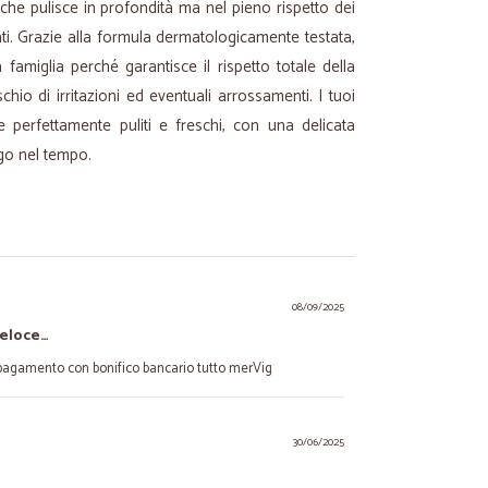
he pulisce in profondità ma nel pieno rispetto dei
cati. Grazie alla formula dermatologicamente testata,
 famiglia perché garantisce il rispetto totale della
schio di irritazioni ed eventuali arrossamenti. I tuoi
ce perfettamente puliti e freschi, con una delicata
go nel tempo.
08/09/2025
veloce…
 pagamento con bonifico bancario tutto merVig
.
30/06/2025