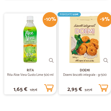
RIBASSATO
3,59€
-10%
-9%
RITA
DOEMI
Rita Aloe Vera Gusto Lime 500 ml
Doemi biscotti integrale - gr.500
1,65 €
2,95 €
1,85 €
3,25 €