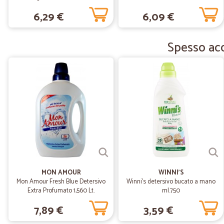
6,29 €
6,09 €
Spesso acq
MON AMOUR
WINNI'S
Mon Amour Fresh Blue Detersivo
Winni's detersivo bucato a mano
Extra Profumato 1,560 Lt.
ml.750
7,89 €
3,59 €