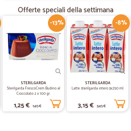
Molto comodo e veloce
Offerte speciali della settimana
Ottimo servizio a domicilio tramite 
trova un pò di tutto di varie march
-13%
-8%
—
Viola B.
Ottima esperienza d'acquis
Ottima esperienza d'acquisto. I pre
efficiente. Ottima anche la possibil
STERILGARDA
STERILGARDA
Sterilgarda FrescoCrem Budino al
Latte sterilgarda intero 3x250 ml.
Cioccolato 2 x 100 gr.
1,25 €
3,15 €
1,45 €
3,45 €